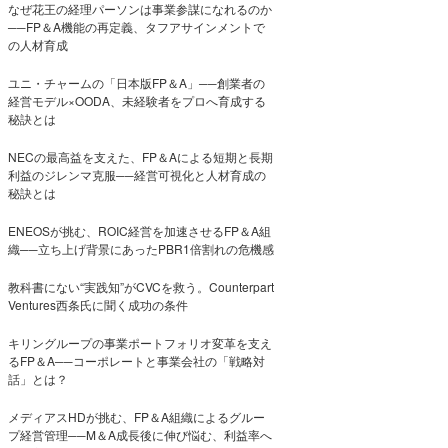
なぜ花王の経理パーソンは事業参謀になれるのか
──FP＆A機能の再定義、タフアサインメントで
の人材育成
ユニ・チャームの「日本版FP＆A」──創業者の
経営モデル×OODA、未経験者をプロへ育成する
秘訣とは
NECの最高益を支えた、FP＆Aによる短期と長期
利益のジレンマ克服──経営可視化と人材育成の
秘訣とは
ENEOSが挑む、ROIC経営を加速させるFP＆A組
織──立ち上げ背景にあったPBR1倍割れの危機感
教科書にない“実践知”がCVCを救う。Counterpart
Ventures西条氏に聞く成功の条件
キリングループの事業ポートフォリオ変革を支え
るFP＆A──コーポレートと事業会社の「戦略対
話」とは？
メディアスHDが挑む、FP＆A組織によるグルー
プ経営管理──M＆A成長後に伸び悩む、利益率へ