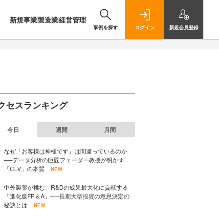
新規事業
製造業
経営管理
事例を探す
ログイン
新規
会員登録
クセスランキング
今日
週間
月間
なぜ「お客様は神様です」は間違っているのか
──データ分析の巨匠フェーダー教授が明かす
「CLV」の本質
NEW
中外製薬が挑む、R&Dの成果最大化に貢献する
「進化版FP＆A」──長期大型投資の意思決定の
秘訣とは
NEW