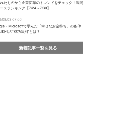
れたものから企業変革のトレンドをチェック！週間
ースランキング【7/24～7/30】
/08/03 07:00
ogle・Microsoftで学んだ「幸せなお金持ち」の条件
AI時代の“成功法則”とは？
新着記事一覧を見る