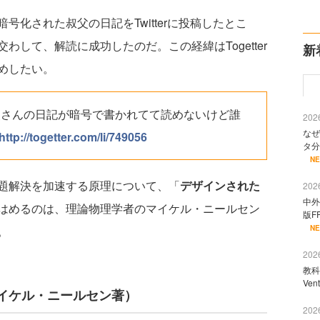
化された叔父の日記をTwitterに投稿したとこ
して、解読に成功したのだ。この経緯はTogetter
新
めしたい。
父さんの日記が暗号で書かれてて読めないけど誰
2026
なぜ
http://togetter.com/li/749056
タ分
N
題解決を加速する原理について、「
デザインされた
2026
中外
はめるのは、理論物理学者のマイケル・ニールセン
版F
。
N
2026
教科
Ve
イケル・ニールセン著）
2026