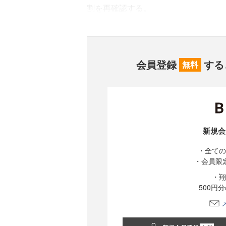
割を再確認する。
会員登録
する
無料
新規会
・全ての
・会員限
・翔
500円