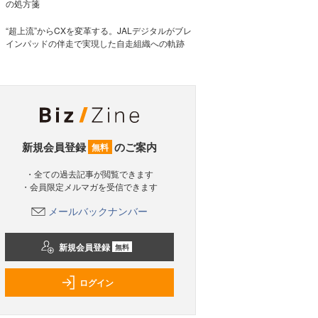
の処方箋
“超上流”からCXを変革する。JALデジタルがブレ
インパッドの伴走で実現した自走組織への軌跡
新規会員登録
のご案内
無料
・全ての過去記事が閲覧できます
・会員限定メルマガを受信できます
メールバックナンバー
新規会員登録
無料
ログイン