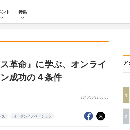
ベント
特集
ス革命』に学ぶ、オンライ
ア
ン成功の４条件
1
2015/05/22 00:05
2
ンス
オープンイノベーション