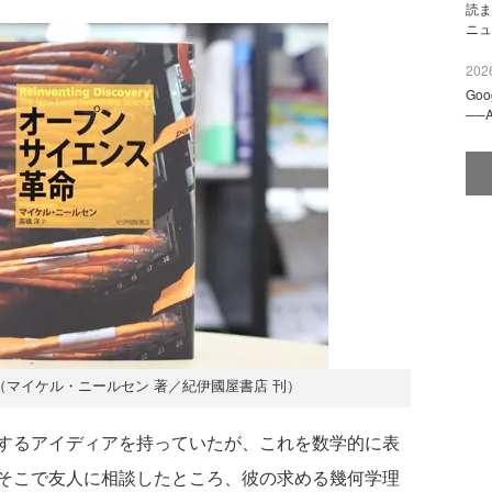
読ま
ニュ
2026
Go
──
（マイケル・ニールセン 著／紀伊國屋書店 刊）
するアイディアを持っていたが、これを数学的に表
そこで友人に相談したところ、彼の求める幾何学理