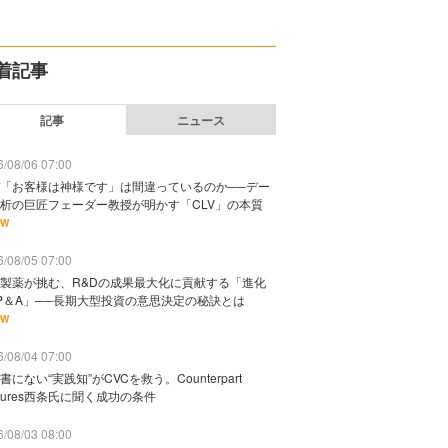
着記事
記事
ニュース
/08/06 07:00
「お客様は神様です」は間違っているのか──デー
析の巨匠フェーダー教授が明かす「CLV」の本質
EW
/08/05 07:00
製薬が挑む、R&Dの成果最大化に貢献する「進化
P＆A」──長期大型投資の意思決定の秘訣とは
EW
/08/04 07:00
書にない“実践知”がCVCを救う。Counterpart
ntures西条氏に聞く成功の条件
/08/03 08:00