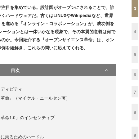
注目を集めている。設計図がオープンにされることで、誰
3
ードウェアだ。古くはLINUXやWikipediaなど、世界
トを進める「オンライン・コラボレーション」が、成功例を
4
レーションとは一体いかなる現象で、その本質的意義は何で
るのか。今回紹介する『オープンサイエンス革命』は、オン
事例を紐解き、これらの問いに応えてくれる。
5
目次
6
ンディピティ
7
ス革命』（マイケル・ニールセン著）
8
革命1.0」のインセンティブ
9
ルに乗るためのハードル