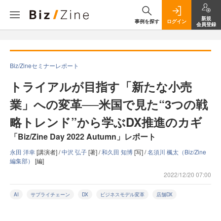
新規
事例を探す
ログイン
会員登録
Biz/Zineセミナーレポート
トライアルが目指す「新たな小売
業」への変革──米国で見た“3つの戦
略トレンド”から学ぶDX推進のカギ
「Biz/Zine Day 2022 Autumn」レポート
永田 洋幸
[講演者] /
中沢 弘子
[著] /
和久田 知博
[写] /
名須川 楓太（Biz/Zine
編集部）
[編]
2022/12/20 07:00
AI
サプライチェーン
DX
ビジネスモデル変革
店舗DX