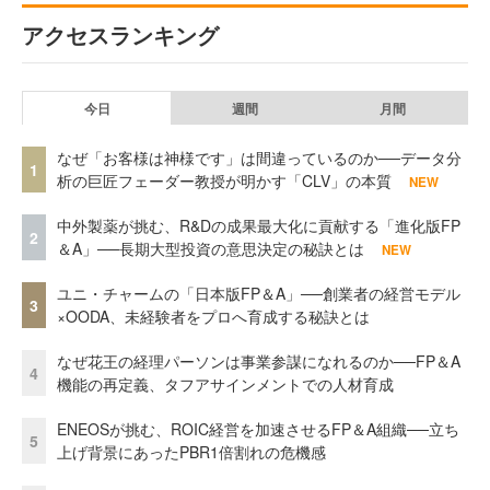
アクセスランキング
今日
週間
月間
なぜ「お客様は神様です」は間違っているのか──データ分
1
析の巨匠フェーダー教授が明かす「CLV」の本質
NEW
中外製薬が挑む、R&Dの成果最大化に貢献する「進化版FP
2
＆A」──長期大型投資の意思決定の秘訣とは
NEW
ユニ・チャームの「日本版FP＆A」──創業者の経営モデル
3
×OODA、未経験者をプロへ育成する秘訣とは
なぜ花王の経理パーソンは事業参謀になれるのか──FP＆A
4
機能の再定義、タフアサインメントでの人材育成
ENEOSが挑む、ROIC経営を加速させるFP＆A組織──立ち
5
上げ背景にあったPBR1倍割れの危機感