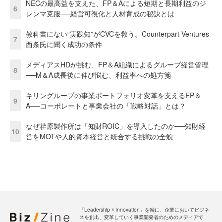
NECの最高益を支えた、FP＆Aによる短期と長期利益のジ
6
レンマ克服──経営可視化と人材育成の秘訣とは
教科書にない“実践知”がCVCを救う。Counterpart Ventures
7
西条氏に聞く成功の条件
メディアスHDが挑む、FP＆A組織によるグループ経営管理
8
──M＆A成長後に伸び悩む、利益率への処方箋
キリングループの事業ポートフォリオ変革を支えるFP＆
9
A──コーポレートと事業会社の「戦略対話」とは？
なぜ荏原製作所は「知財ROIC」を導入したのか──知財経
10
営をMOTや人的資本経営と統合する挑戦の全貌
「Leadership ☓ Innovation」を軸に、企業においてビジネ
スを創出、変革していく事業開発者のためのメディアで