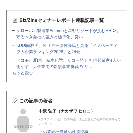
Biz/Zineセミナーレポート連載記事一覧
グローバル製造業Astemoと星野リゾートが挑むHRDX。
守るべき自社の強みと標準化、良い...
KDDI館林氏、NTTデータ佐藤氏と見る「イノベーティ
ブ大企業ランキング2026」とOI最...
ドコモ、JR東、積水化学、リコー発！ 社内起業家4人が
明かす、大企業での新規事業挑戦の“リ...
もっと読む
この記事の著者
中沢 弘子（ナカザワ ヒロコ）
※プロフィールは、執筆時点、または直近の記事の寄稿時点で
の内容です
この著者の最近の執筆記事