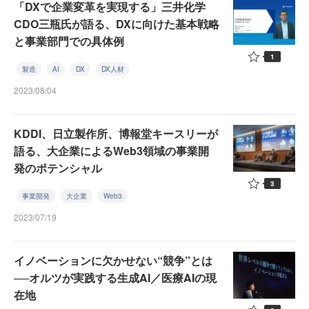
「DXで企業変革を実現する」三井化学
CDO三瓶氏が語る、DXに向けた基本戦略
と事業部門での具体例
1
製造
AI
DX
DX人材
2023/08/04
KDDI、日立製作所、博報堂キースリーが
語る、大企業によるWeb3領域の事業開
発のポテンシャル
3
事業開発
大企業
Web3
2023/07/19
イノベーションに欠かせない“競争”とは
──オルツが実践する生成AI／医療AIの現
在地