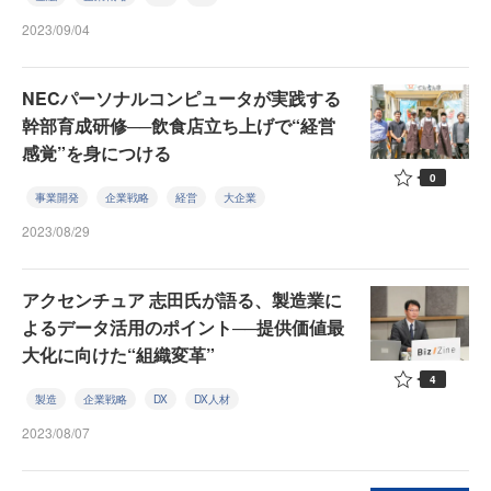
2023/09/04
NECパーソナルコンピュータが実践する
幹部育成研修──飲食店立ち上げで“経営
感覚”を身につける
0
事業開発
企業戦略
経営
大企業
2023/08/29
アクセンチュア 志田氏が語る、製造業に
よるデータ活用のポイント──提供価値最
大化に向けた“組織変革”
4
製造
企業戦略
DX
DX人材
2023/08/07