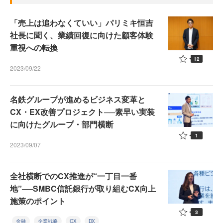
「売上は追わなくていい」パリミキ恒吉
社長に聞く、業績回復に向けた顧客体験
重視への転換
12
2023/09/22
名鉄グループが進めるビジネス変革と
CX・EX改善プロジェクト──素早い実装
に向けたグループ・部門横断
1
2023/09/07
全社横断でのCX推進が“一丁目一番
地”──SMBC信託銀行が取り組むCX向上
施策のポイント
3
金融
企業戦略
CX
DX