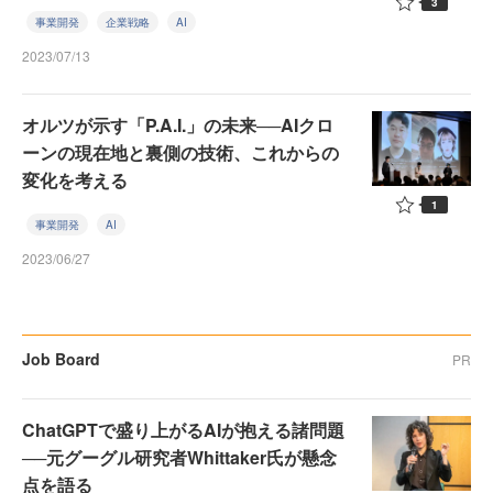
3
事業開発
企業戦略
AI
2023/07/13
オルツが示す「P.A.I.」の未来──AIクロ
ーンの現在地と裏側の技術、これからの
変化を考える
1
事業開発
AI
2023/06/27
Job Board
PR
ChatGPTで盛り上がるAIが抱える諸問題
──元グーグル研究者Whittaker氏が懸念
点を語る