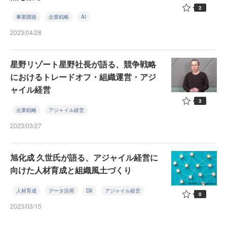
2
事業開発
企業戦略
AI
2023/04/28
星野リゾート星野社長が語る、競争戦略
におけるトレードオフ・組織運営・アジ
ャイル経営
3
企業戦略
アジャイル経営
2023/03/27
旭化成 久世氏が語る、アジャイル経営に
向けた人材育成と組織風土づくり
人材育成
データ活用
DX
アジャイル経営
0
2023/03/15