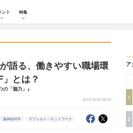
ベント
特集
』が語る、働きやすい職場環
ア
F」とは？
3つの「脳力」』
1
2015/10/05 08:00
2
脳神経科学
デフォルト・ネットワーク