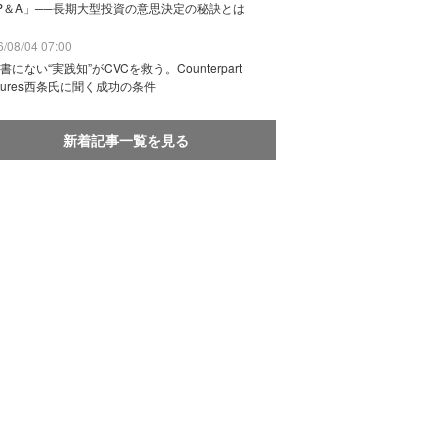
P＆A」──長期大型投資の意思決定の秘訣とは
/08/04 07:00
書にない“実践知”がCVCを救う。Counterpart
ntures西条氏に聞く成功の条件
新着記事一覧を見る