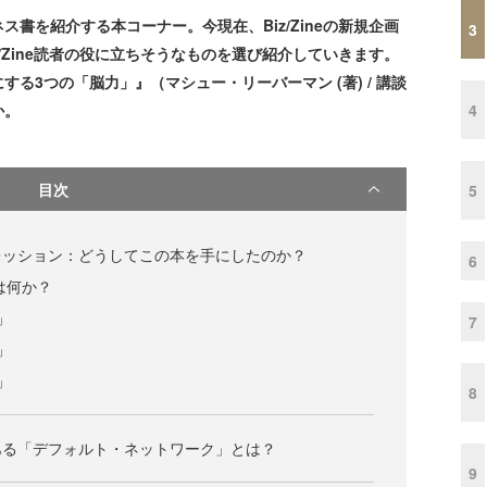
書を紹介する本コーナー。今現在、Biz/Zineの新規企画
3
/Zine読者の役に立ちそうなものを選び紹介していきます。
する3つの「脳力」』（マシュー・リーバーマン (著) / 講談
4
か。
目次
5
レッション：どうしてこの本を手にしたのか？
6
は何か？
」
7
」
」
8
ある「デフォルト・ネットワーク」とは？
9