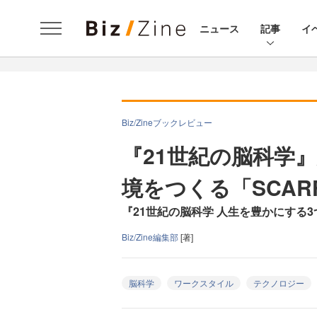
ニュース
記事
イ
Biz/Zineブックレビュー
『21世紀の脳科学
境をつくる「SCAR
『21世紀の脳科学 人生を豊かにする
Biz/Zine編集部
[著]
脳科学
ワークスタイル
テクノロジー