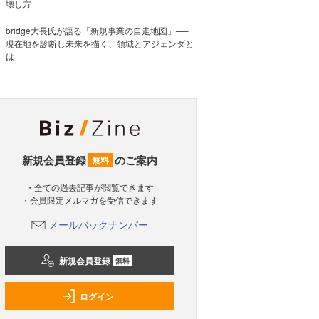
壊し方
bridge大長氏が語る「新規事業の自走地図」──
現在地を診断し未来を描く、領域とアジェンダと
は
新規会員登録
のご案内
無料
・全ての過去記事が閲覧できます
・会員限定メルマガを受信できます
メールバックナンバー
新規会員登録
無料
ログイン