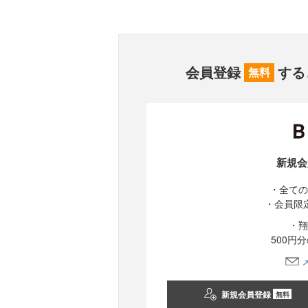
会員登録
する
無料
新規会
・全ての
・会員限
・翔
500円
新規会員登録
無料