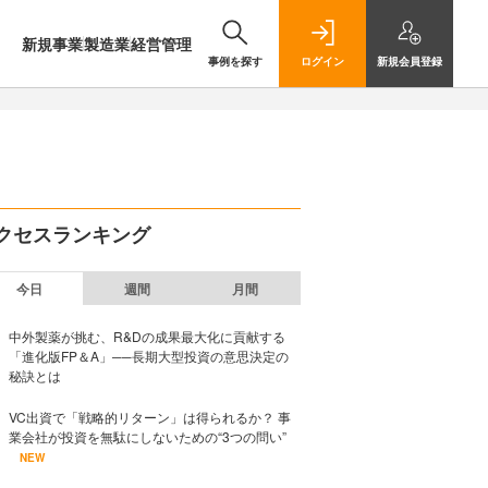
新規事業
製造業
経営管理
事例を探す
ログイン
新規
会員登録
クセスランキング
今日
週間
月間
中外製薬が挑む、R&Dの成果最大化に貢献する
「進化版FP＆A」──長期大型投資の意思決定の
秘訣とは
VC出資で「戦略的リターン」は得られるか？ 事
業会社が投資を無駄にしないための“3つの問い”
NEW