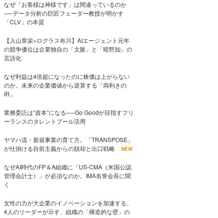
なぜ「お客様は神様です」は間違っているのか
──データ分析の巨匠フェーダー教授が明かす
「CLV」の本質
【入山章栄×ログラス布川】AIエージェント元年
の競争優位は企業独自の「文脈」と「暗黙知」の
言語化
なぜ利益は4倍超になったのに株価は上がらない
のか。未来の企業価値から逆算する「両利きの
IR」
業務委託は“資本”になる──Go Goodが目指すフリ
ーランスのタレントプール活用
ヤマハ流・新規事業の育て方。「TRANSPOSE」
が仕掛ける自前主義からの脱却と出口戦略
NEW
なぜAI時代のFP＆A組織に「US-CMA（米国公認
管理会計士）」が必須なのか。IMA名誉会長に聞
く
女性の力が大企業のイノベーションを加速する。
4人のリーダーが示す、組織の「構造的な壁」の