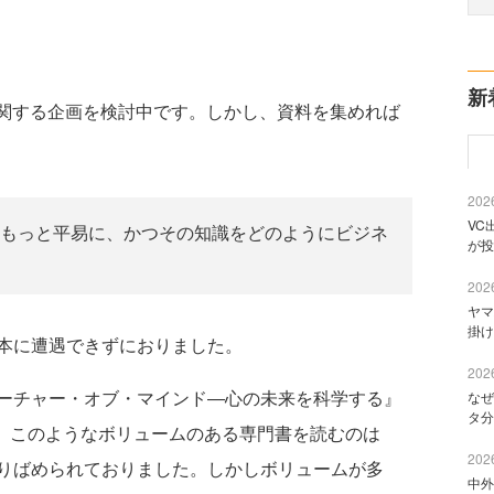
新
」に関する企画を検討中です。しかし、資料を集めれば
2026
VC
もっと平易に、かつその知識をどのようにビジネ
が投
2026
ヤマ
掛け
本に遭遇できずにおりました。
2026
ーチャー・オブ・マインド―心の未来を科学する』
なぜ
タ分
）です。このようなボリュームのある専門書を読むのは
2026
りばめられておりました。しかしボリュームが多
中外