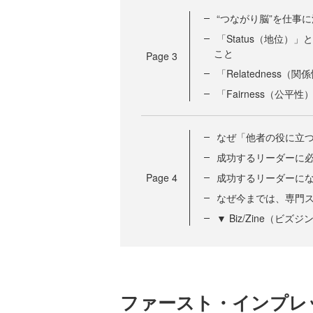
“つながり脳”を仕事に
「Status（地位
こと
Page
3
「Relatednes
「Fairness（公
なぜ「他者の役に立
成功するリーダーに
Page
4
成功するリーダーに
なぜ今までは、専門
▼ Biz/Zine（ビ
ファースト・インプレ