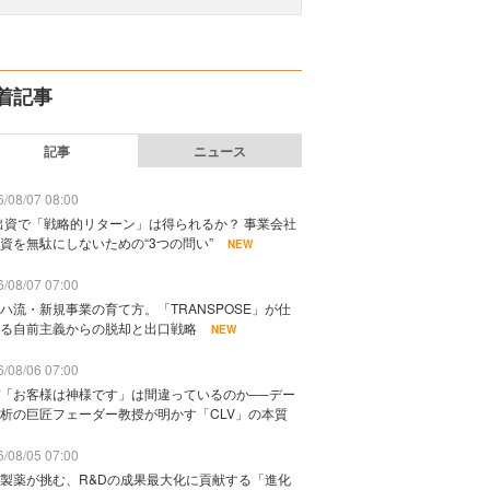
着記事
記事
ニュース
/08/07 08:00
出資で「戦略的リターン」は得られるか？ 事業会社
資を無駄にしないための“3つの問い”
NEW
/08/07 07:00
ハ流・新規事業の育て方。「TRANSPOSE」が仕
る自前主義からの脱却と出口戦略
NEW
/08/06 07:00
「お客様は神様です」は間違っているのか──デー
析の巨匠フェーダー教授が明かす「CLV」の本質
/08/05 07:00
製薬が挑む、R&Dの成果最大化に貢献する「進化