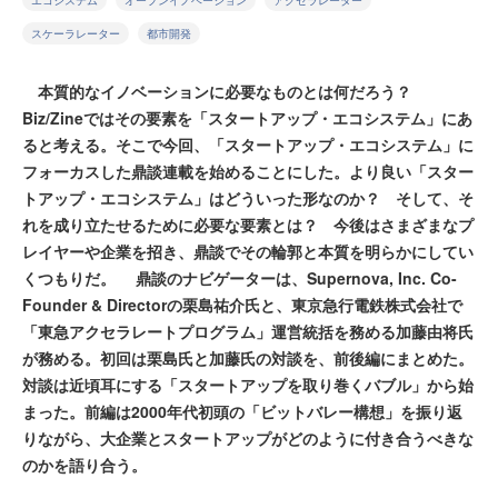
エコシステム
オープンイノベーション
アクセラレーター
スケーラレーター
都市開発
本質的なイノベーションに必要なものとは何だろう？
Biz/Zineではその要素を「スタートアップ・エコシステム」にあ
ると考える。そこで今回、「スタートアップ・エコシステム」に
フォーカスした鼎談連載を始めることにした。より良い「スター
トアップ・エコシステム」はどういった形なのか？ そして、そ
れを成り立たせるために必要な要素とは？ 今後はさまざまなプ
レイヤーや企業を招き、鼎談でその輪郭と本質を明らかにしてい
くつもりだ。 鼎談のナビゲーターは、Supernova, Inc. Co-
Founder & Directorの栗島祐介氏と、東京急行電鉄株式会社で
「東急アクセラレートプログラム」運営統括を務める加藤由将氏
が務める。初回は栗島氏と加藤氏の対談を、前後編にまとめた。
対談は近頃耳にする「スタートアップを取り巻くバブル」から始
まった。前編は2000年代初頭の「ビットバレー構想」を振り返
りながら、大企業とスタートアップがどのように付き合うべきな
のかを語り合う。