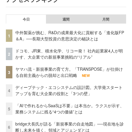
今日
週間
月間
中外製薬が挑む、R&Dの成果最大化に貢献する「進化版FP
1
＆A」──長期大型投資の意思決定の秘訣とは
ドコモ、JR東、積水化学、リコー発！ 社内起業家4人が明
2
かす、大企業での新規事業挑戦の“リアル”
ヤマハ流・新規事業の育て方。「TRANSPOSE」が仕掛け
3
る自前主義からの脱却と出口戦略
NEW
ディープテック・エコシステムの設計図。大学発スタート
4
アップを育む大企業の役割と「3つの壁」
「AIで作れるからSaaSは不要」は本当か。ラクスが示す、
5
業務システムに残る“4つの価値”とは
bridge大長氏が語る「新規事業の自走地図」──現在地を診
6
断し未来を描く、領域とアジェンダとは