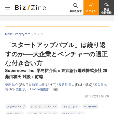
新規
事例を探す
ログイン
会員登録
Make Crazyなエコシステム
「スタートアップバブル」は繰り返
すのか──大企業とベンチャーの適正
な付き合い方
Supernova, Inc. 栗島祐介氏 × 東京急行電鉄株式会社 加
藤由将氏 対談：前編
栗島 祐介
[語り手] /
加藤 由将
[語り手] /
長谷川 賢人
[取材・構成] /
和久田 知
博
[写] /
栗原 茂（Biz/Zine編集部）
[編]
2017/02/13 07:00
スタートアップ
タレントマネジメント
コミュニティ
ベンチャー