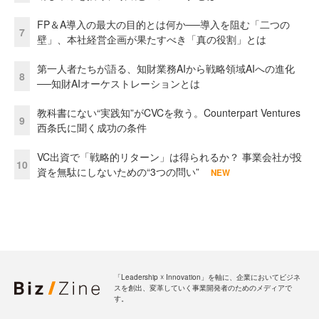
FP＆A導入の最大の目的とは何か──導入を阻む「二つの
7
壁」、本社経営企画が果たすべき「真の役割」とは
第一人者たちが語る、知財業務AIから戦略領域AIへの進化
8
──知財AIオーケストレーションとは
教科書にない“実践知”がCVCを救う。Counterpart Ventures
9
西条氏に聞く成功の条件
VC出資で「戦略的リターン」は得られるか？ 事業会社が投
10
資を無駄にしないための“3つの問い”
NEW
「Leadership ☓ Innovation」を軸に、企業においてビジネ
スを創出、変革していく事業開発者のためのメディアで
す。