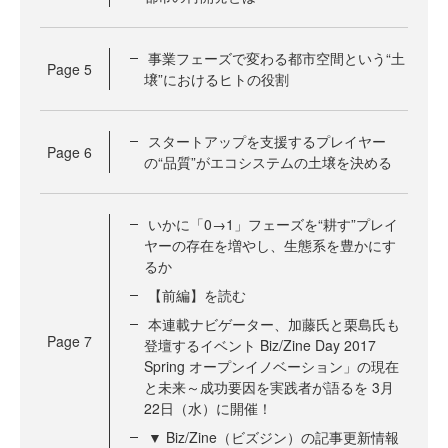
事業フェーズで変わる都市空間という“土
Page
5
壌”におけるヒトの役割
スタートアップを支援するプレイヤー
Page
6
の“品質”がエコシステムの土壌を決める
いかに「0→1」フェーズを“耕す”プレイ
ヤーの存在を増やし、生態系を豊かにす
るか
【前編】を読む
本連載ナビゲーター、加藤氏と栗島氏も
Page
7
登壇するイベント Biz/Zine Day 2017
Spring オープンイノベーション」の現在
と未来～成功要因を実践者が語るを 3月
22日（水）に開催！
▼ Biz/Zine（ビズジン）の記事更新情報