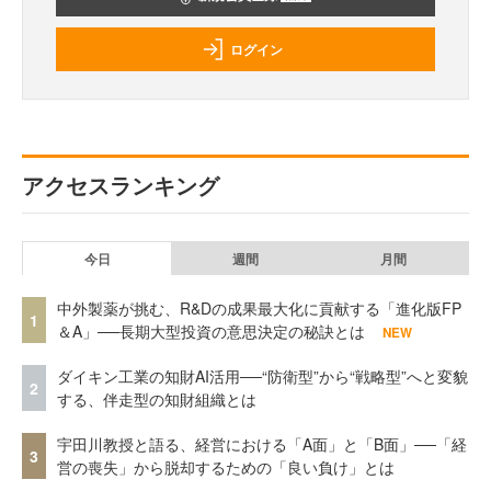
ログイン
アクセスランキング
今日
週間
月間
中外製薬が挑む、R&Dの成果最大化に貢献する「進化版FP
1
＆A」──長期大型投資の意思決定の秘訣とは
NEW
ダイキン工業の知財AI活用──“防衛型”から“戦略型”へと変貌
2
する、伴走型の知財組織とは
宇田川教授と語る、経営における「A面」と「B面」──「経
3
営の喪失」から脱却するための「良い負け」とは