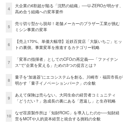
大企業の6割超が陥る「沈黙の組織」──U-ZEROが明かす、
4
高め合う組織への変革要件
売り切り型から脱却！老舗メーカーのブラザー工業が挑む
5
ミシン事業の変革
【売上170%、単価大幅増】近鉄百貨店「大阪いちご」ヒッ
6
トの裏側。事業変革を推進するカテゴリー戦略
「変革の指揮者」としてのCFOの再定義──「ファイナン
7
ス“で”企業を変える」ための3つの提言とは？
量子を“加速器”にエコシステムを創る。川崎市・福田市長が
8
明かす「量子イノベーションパーク」の全貌
あえて保険は売らない。大同生命の経営者コミュニティ
9
「どうだい？」急成長の裏にある「恩返し」と生存戦略
なぜ荏原製作所は「知財ROIC」を導入したのか──知財経
10
営をMOTや人的資本経営と統合する挑戦の全貌