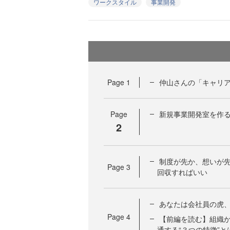
ワークスタイル
事業開発
Page
1
仲山さんの「キャリ
Page
新規事業開発室を作
2
制度が先か、想いが先
Page
3
回収すればいい
あなたは会社員の虎
Page
4
【前編を読む】組織
通する“３つの特徴”と