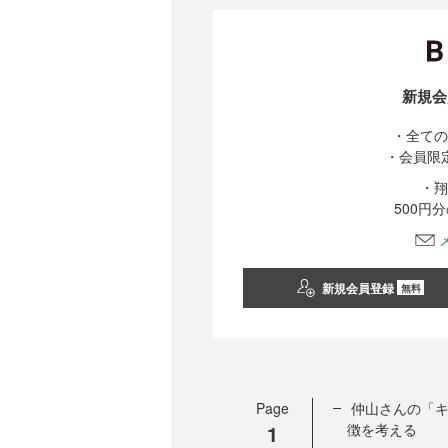
新規会
・全ての
・会員限
・翔
500円
新規会員登録
無料
Page
仲山さんの「
1
徴を考える