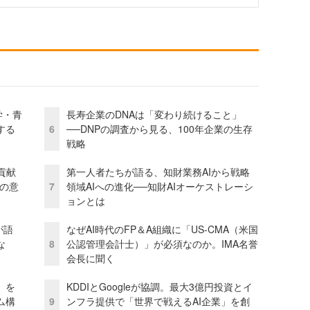
学・青
長寿企業のDNAは「変わり続けること」
する
6
──DNPの調査から見る、100年企業の生存
戦略
貢献
第一人者たちが語る、知財業務AIから戦略
資の意
7
領域AIへの進化──知財AIオーケストレーシ
ョンとは
が語
なぜAI時代のFP＆A組織に「US-CMA（米国
な
8
公認管理会計士）」が必須なのか。IMA名誉
会長に聞く
」を
KDDIとGoogleが協調。最大3億円投資とイ
ム構
9
ンフラ提供で「世界で戦えるAI企業」を創