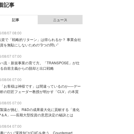
着記事
記事
ニュース
/08/07 08:00
出資で「戦略的リターン」は得られるか？ 事業会社
資を無駄にしないための“3つの問い”
/08/07 07:00
ハ流・新規事業の育て方。「TRANSPOSE」が仕
る自前主義からの脱却と出口戦略
/08/06 07:00
「お客様は神様です」は間違っているのか──デー
析の巨匠フェーダー教授が明かす「CLV」の本質
/08/05 07:00
製薬が挑む、R&Dの成果最大化に貢献する「進化
P＆A」──長期大型投資の意思決定の秘訣とは
/08/04 07:00
書にない“実践知”がCVCを救う。Counterpart