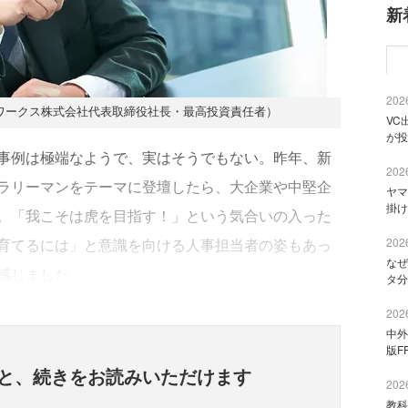
新
2026
ワークス株式会社代表取締役社長・最高投資責任者）
VC
が投
事例は極端なようで、実はそうでもない。昨年、新
2026
ラリーマンをテーマに登壇したら、大企業や中堅企
ヤマ
掛け
。「我こそは虎を目指す！」という気合いの入った
育てるには」と意識を向ける人事担当者の姿もあっ
2026
なぜ
感じました。
タ分
2026
中外
版F
と、
続きをお読みいただけます
2026
教科