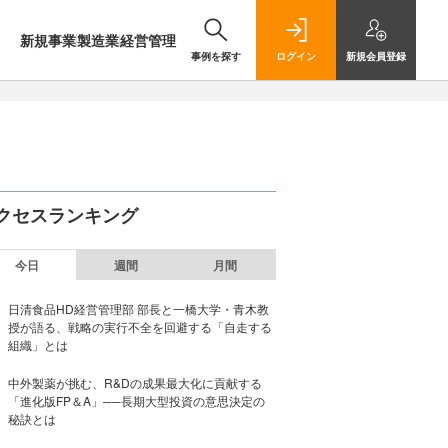
新規事業
製造業
経営管理
事例を探す
ログイン
新規
会員登録
クセスランキング
今日
週間
月間
日清食品HD経営管理部 部長と一橋大学・青木教
授が語る、戦略の実行不全を回避する「自走する
組織」とは
中外製薬が挑む、R&Dの成果最大化に貢献する
「進化版FP＆A」──長期大型投資の意思決定の
秘訣とは