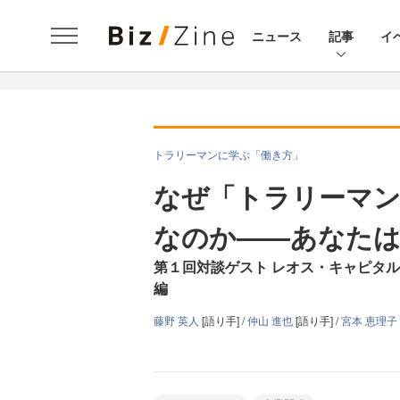
ニュース
記事
イ
トラリーマンに学ぶ「働き方」
なぜ「トラリーマン
なのか――あなたは
第１回対談ゲスト レオス・キャピタル
編
藤野 英人
[語り手] /
仲山 進也
[語り手] /
宮本 恵理子