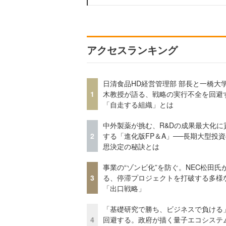
アクセスランキング
日清食品HD経営管理部 部長と一橋大
1
木教授が語る、戦略の実行不全を回避
「自走する組織」とは
中外製薬が挑む、R&Dの成果最大化に
2
する「進化版FP＆A」──長期大型投
思決定の秘訣とは
事業の“ゾンビ化”を防ぐ。NEC松田氏
3
る、停滞プロジェクトを打破する多様
「出口戦略」
「基礎研究で勝ち、ビジネスで負ける
4
回避する。政府が描く量子エコシステ