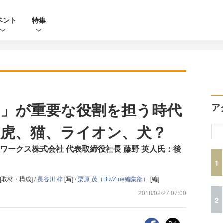
ベント
特集
」が重要な役割を担う時代
ア
虎、猫、ライオン、犬？
ワークス株式会社 代表取締役社長 藤野 英人氏：後
1
[取材・構成] /
長谷川 梓
[写] /
栗原 茂（Biz/Zine編集部）
[編]
2018/02/27 07:00
2