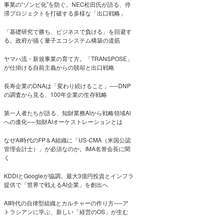
事業の“ゾンビ化”を防ぐ。NEC松田氏が語る、停
滞プロジェクトを打破する多様な「出口戦略」
「基礎研究で勝ち、ビジネスで負ける」を回避す
る。政府が描く量子エコシステム構築の道筋
ヤマハ流・新規事業の育て方。「TRANSPOSE」
が仕掛ける自前主義からの脱却と出口戦略
長寿企業のDNAは「変わり続けること」──DNP
の調査から見る、100年企業の生存戦略
第一人者たちが語る、知財業務AIから戦略領域AI
への進化──知財AIオーケストレーションとは
なぜAI時代のFP＆A組織に「US-CMA（米国公認
管理会計士）」が必須なのか。IMA名誉会長に聞
く
KDDIとGoogleが協調。最大3億円投資とインフラ
提供で「世界で戦えるAI企業」を創出へ
AI時代の自律型組織とカルチャーの作り方──ア
トラシアンに学ぶ、新しい「経営のOS」が生む