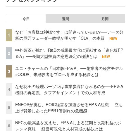
今日
週間
月間
なぜ「お客様は神様です」は間違っているのか──データ分
1
析の巨匠フェーダー教授が明かす「CLV」の本質
NEW
中外製薬が挑む、R&Dの成果最大化に貢献する「進化版FP
2
＆A」──長期大型投資の意思決定の秘訣とは
NEW
ユニ・チャームの「日本版FP＆A」──創業者の経営モデル
3
×OODA、未経験者をプロへ育成する秘訣とは
なぜ花王の経理パーソンは事業参謀になれるのか──FP＆A
4
機能の再定義、タフアサインメントでの人材育成
ENEOSが挑む、ROIC経営を加速させるFP＆A組織──立ち
5
上げ背景にあったPBR1倍割れの危機感
NECの最高益を支えた、FP＆Aによる短期と長期利益のジ
6
レンマ克服──経営可視化と人材育成の秘訣とは