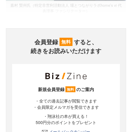
嘉村 賢州氏（特定非営利活動法人 場とつながりラボhome’s vi 代
表理事 ファシリテーター）
会員登録
すると、
無料
続きをお読みいただけます
新規会員登録
のご案内
無料
・全ての過去記事が閲覧できます
・会員限定メルマガを受信できます
・翔泳社の本が買える！
500円分のポイントをプレゼント
メールバックナンバー