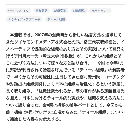
ワークスタイル
事業開発
組織変革
組織開発
ホラクラシ―
ナラティブ・アプローチ
ティール組織
本連載では、2007年の創業時から新しい経営方法を追求して
きたダイヤモンドメディア株式会社の武井浩三代表取締役と、イ
ノベーティブで協働的な組織のあり方とその実践について研究を
行う宇田川元一氏（埼玉大学 准教授）が、これからの組織とそ
こに近づく方法について様々な方と語り合う。 今回は今年1月
に邦訳が刊行されて話題を呼んでいる『ティール組織』の解説者
で、早くからその可能性に注目してきた嘉村賢州氏、コーチング
や対話型の組織開発により日本の組織を活性化するという課題に
長く取り組み、『組織は変われるか』等の著作がある加藤雅則氏
を迎え、日本におけるティール的な実践や、組織を変える方法に
ついて語り合った。全4回の掲載の前半パートとして、今回から
前・後編で4氏それぞれの立場からみた「ティール組織」につい
て議論した内容をお伝えする。