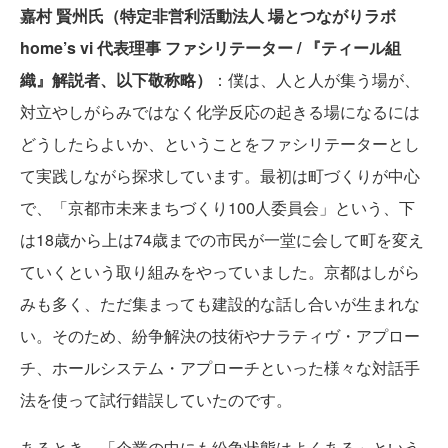
嘉村 賢州氏（特定非営利活動法人 場とつながりラボ
home’s vi 代表理事 ファシリテーター / 『ティール組
織』解説者、以下敬称略）
：僕は、人と人が集う場が、
対立やしがらみではなく化学反応の起きる場になるには
どうしたらよいか、ということをファシリテーターとし
て実践しながら探求しています。最初は町づくりが中心
で、「京都市未来まちづくり100人委員会」という、下
は18歳から上は74歳までの市民が一堂に会して町を変え
ていくという取り組みをやっていました。京都はしがら
みも多く、ただ集まっても建設的な話し合いが生まれな
い。そのため、紛争解決の技術やナラティヴ・アプロー
チ、ホールシステム・アプローチといった様々な対話手
法を使って試行錯誤していたのです。
あるとき、「企業の中にも紛争状態はよくある」という