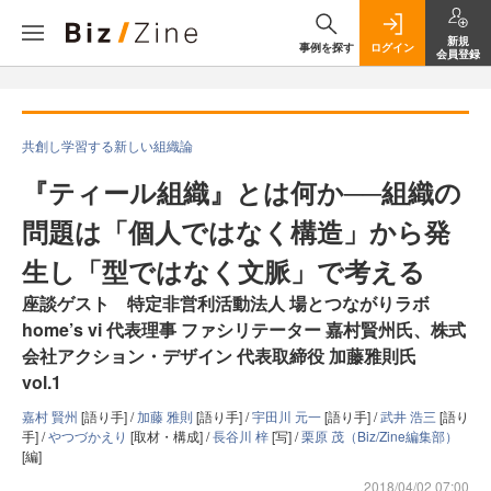
新規
事例を探す
ログイン
会員登録
共創し学習する新しい組織論
『ティール組織』とは何か──組織の
問題は「個人ではなく構造」から発
生し「型ではなく文脈」で考える
座談ゲスト 特定非営利活動法人 場とつながりラボ
home’s vi 代表理事 ファシリテーター 嘉村賢州氏、株式
会社アクション・デザイン 代表取締役 加藤雅則氏
vol.1
嘉村 賢州
[語り手] /
加藤 雅則
[語り手] /
宇田川 元一
[語り手] /
武井 浩三
[語り
手] /
やつづかえり
[取材・構成] /
長谷川 梓
[写] /
栗原 茂（Biz/Zine編集部）
[編]
2018/04/02 07:00