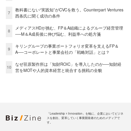
教科書にない“実践知”がCVCを救う。Counterpart Ventures
7
西条氏に聞く成功の条件
メディアスHDが挑む、FP＆A組織によるグループ経営管理
8
──M＆A成長後に伸び悩む、利益率への処方箋
キリングループの事業ポートフォリオ変革を支えるFP＆
9
A──コーポレートと事業会社の「戦略対話」とは？
なぜ荏原製作所は「知財ROIC」を導入したのか──知財経
10
営をMOTや人的資本経営と統合する挑戦の全貌
「Leadership ☓ Innovation」を軸に、企業においてビジネ
スを創出、変革していく事業開発者のためのメディアで
す。