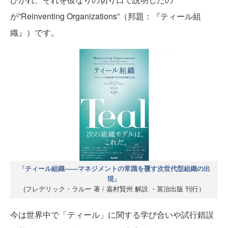
が”Reinventing Organizations”（邦題：『ティール組
織』）です。
『
ティール組織――マネジメントの常識を覆す次世代型組織の出
』
現
(フレデリック・ラルー 著 / 嘉村賢州 解説 ・英治出版 刊行）
今は世界中で「ティール」に関する学び合いや試行錯誤