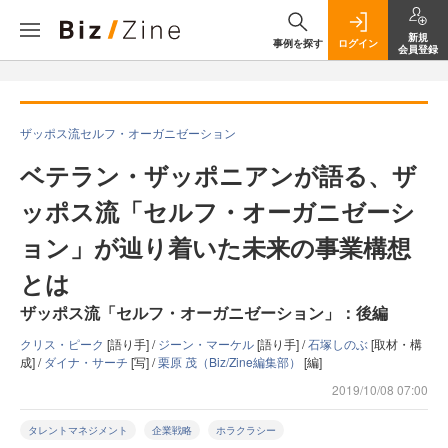
新規
事例を探す
ログイン
会員登録
ザッポス流セルフ・オーガニゼーション
ベテラン・ザッポニアンが語る、ザ
ッポス流「セルフ・オーガニゼーシ
ョン」が辿り着いた未来の事業構想
とは
ザッポス流「セルフ・オーガニゼーション」：後編
クリス・ピーク
[語り手] /
ジーン・マーケル
[語り手] /
石塚しのぶ
[取材・構
成] /
ダイナ・サーチ
[写] /
栗原 茂（Biz/Zine編集部）
[編]
2019/10/08 07:00
タレントマネジメント
企業戦略
ホラクラシー