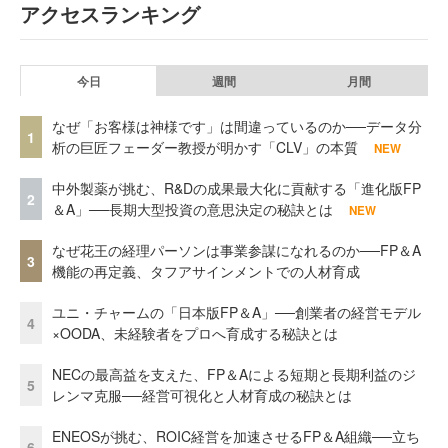
アクセスランキング
今日
週間
月間
なぜ「お客様は神様です」は間違っているのか──データ分
1
析の巨匠フェーダー教授が明かす「CLV」の本質
NEW
中外製薬が挑む、R&Dの成果最大化に貢献する「進化版FP
2
＆A」──長期大型投資の意思決定の秘訣とは
NEW
なぜ花王の経理パーソンは事業参謀になれるのか──FP＆A
3
機能の再定義、タフアサインメントでの人材育成
ユニ・チャームの「日本版FP＆A」──創業者の経営モデル
4
×OODA、未経験者をプロへ育成する秘訣とは
NECの最高益を支えた、FP＆Aによる短期と長期利益のジ
5
レンマ克服──経営可視化と人材育成の秘訣とは
ENEOSが挑む、ROIC経営を加速させるFP＆A組織──立ち
6