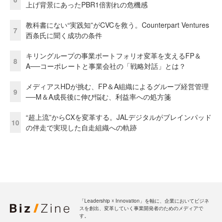
上げ背景にあったPBR1倍割れの危機感
教科書にない“実践知”がCVCを救う。Counterpart Ventures
7
西条氏に聞く成功の条件
キリングループの事業ポートフォリオ変革を支えるFP＆
8
A──コーポレートと事業会社の「戦略対話」とは？
メディアスHDが挑む、FP＆A組織によるグループ経営管理
9
──M＆A成長後に伸び悩む、利益率への処方箋
“超上流”からCXを変革する。JALデジタルがブレインパッド
10
の伴走で実現した自走組織への軌跡
「Leadership ☓ Innovation」を軸に、企業においてビジネ
スを創出、変革していく事業開発者のためのメディアで
す。