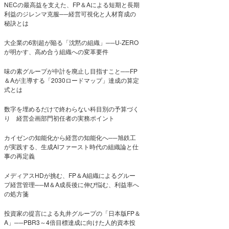
NECの最高益を支えた、FP＆Aによる短期と長期
利益のジレンマ克服──経営可視化と人材育成の
秘訣とは
大企業の6割超が陥る「沈黙の組織」──U-ZERO
が明かす、高め合う組織への変革要件
味の素グループが中計を廃止し目指すこと──FP
＆Aが主導する「2030ロードマップ」達成の算定
式とは
数字を埋めるだけで終わらない科目別の予算づく
り 経営企画部門初任者の実務ポイント
カイゼンの知能化から経営の知能化へ──旭鉄工
が実践する、生成AIファースト時代の組織論と仕
事の再定義
メディアスHDが挑む、FP＆A組織によるグルー
プ経営管理──M＆A成長後に伸び悩む、利益率へ
の処方箋
投資家の提言による丸井グループの「日本版FP＆
A」──PBR3～4倍目標達成に向けた人的資本投