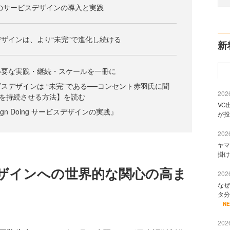
のサービスデザインの導入と実践
ザインは、より“未完”で進化し続ける
新
必要な実践・継続・スケールを一冊に
スデザインは “未完”である──コンセント赤羽氏に聞
2026
を持続させる方法】を読む
VC
e Design Doing サービスデザインの実践』
が投
2026
ヤマ
掛け
ザインへの世界的な関心の高ま
2026
なぜ
タ分
N
2026