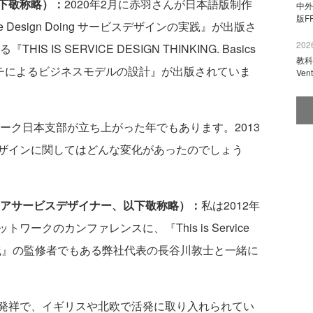
下敬称略）：
2020年2月に赤羽さんが日本語版制作
中外
版F
ce Design Doing サービスデザインの実践』が出版さ
2026
 IS SERVICE DESIGN THINKING. Basics
教科
的アプローチによるビジネスモデルの設計』が出版されていま
Ve
ーク日本支部が立ち上がった年でもあります。2013
ザインに関してはどんな変化があったのでしょう
ニアサービスデザイナー、以下敬称略）：
私は2012年
ークのカンファレンスに、『This is Service
ンの実践』の監修者でもある弊社代表の長谷川敦士と一緒に
発祥で、イギリスや北欧で活発に取り入れられてい