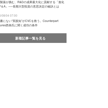
製薬が挑む、R&Dの成果最大化に貢献する「進化
P＆A」──長期大型投資の意思決定の秘訣とは
/08/04 07:00
書にない“実践知”がCVCを救う。Counterpart
ntures西条氏に聞く成功の条件
新着記事一覧を見る