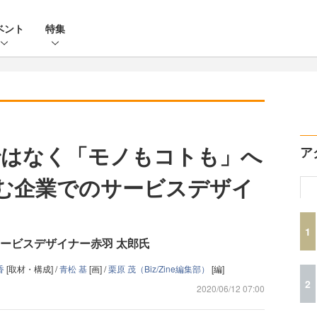
ベント
特集
ではなく「モノもコトも」へ
ア
進む企業でのサービスデザイ
1
ービスデザイナー赤羽 太郎氏
香
[取材・構成] /
青松 基
[画] /
栗原 茂（Biz/Zine編集部）
[編]
2
2020/06/12 07:00