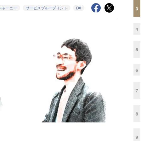
ジャーニー
サービスブループリント
DX
3
4
5
6
7
8
9