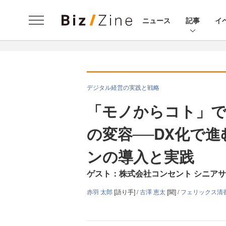
ニュース
記事
イ
デジタル経営の実践と戦略
「モノからコト」
の変容──DX化で
ンの導入と実践
ゲスト：株式会社コンセント シニアサ
赤羽 太郎
[語り手] /
古澤 恵太
[聞] /
フェリックス清