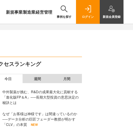
新規事業
製造業
経営管理
事例を探す
ログイン
新規
会員登録
クセスランキング
今日
週間
月間
中外製薬が挑む、R&Dの成果最大化に貢献する
「進化版FP＆A」──長期大型投資の意思決定の
秘訣とは
なぜ「お客様は神様です」は間違っているのか
──データ分析の巨匠フェーダー教授が明かす
「CLV」の本質
NEW