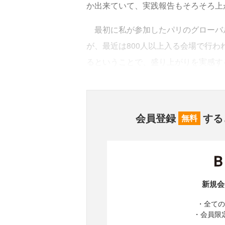
か出来ていて、実践報告もそろそろ上
最初に私が参加したパリのグローバル
が、最近は800人以上入る会場で行
るということで、盛り上がりを実感す
会員登録
する
無料
新規会
・全ての
・会員限