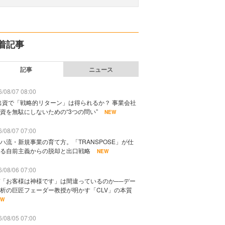
着記事
記事
ニュース
/08/07 08:00
出資で「戦略的リターン」は得られるか？ 事業会社
資を無駄にしないための“3つの問い”
NEW
/08/07 07:00
ハ流・新規事業の育て方。「TRANSPOSE」が仕
る自前主義からの脱却と出口戦略
NEW
/08/06 07:00
「お客様は神様です」は間違っているのか──デー
析の巨匠フェーダー教授が明かす「CLV」の本質
EW
/08/05 07:00