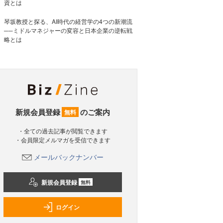
資とは
琴坂教授と探る、AI時代の経営学の4つの新潮流
──ミドルマネジャーの変容と日本企業の逆転戦
略とは
新規会員登録
のご案内
無料
・全ての過去記事が閲覧できます
・会員限定メルマガを受信できます
メールバックナンバー
新規会員登録
無料
ログイン