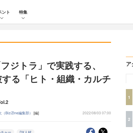
ベント
特集
「フジトラ」で実践する、
ア
破する「ヒト・組織・カルチ
1
ol.2
（Biz/Zine編集部）
[編]
2022/08/03 07:00
2
ルチャー
DX人材