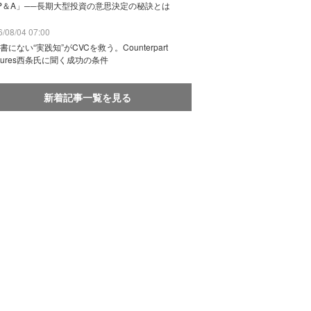
P＆A」──長期大型投資の意思決定の秘訣とは
/08/04 07:00
書にない“実践知”がCVCを救う。Counterpart
ntures西条氏に聞く成功の条件
新着記事一覧を見る