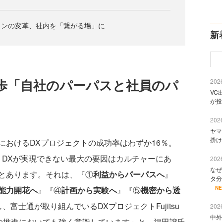
ョンの変革、社内を「繋がる場」に
新
歩「自社のパーパスと社員のパ
2026
VC
が投
2026
ヤマ
掛け
おけるDXプロジェクトの成功率はわずか16％。
n誌には、DXが実現できない最大の要因はカルチャーにあ
2026
なぜ
とあります。それは、『①
利益からパーパスへ
』
タ分
N
能力開花へ
』『④
計画から実験へ
』『⑤
機密から透
富士通が取り組んでいるDXプロジェクトFujitsu
2026
中外
ジトラ』の推進においても強く意識しています」と、福田譲氏