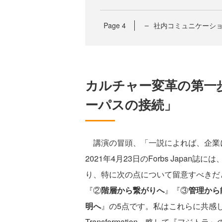
Page
4
社内コミュニケーシ
カルチャー変革の第一
ーパスの接続」
講演の冒頭、「一説によれば、企業に
2021年4月23日のForbs Japa
り、特に次の点について留意すべきだ
『②
階層から繋がりへ
』『③
管理から
明へ
』の5点です。私はこれらに共感し、
Transformation、略して『フ