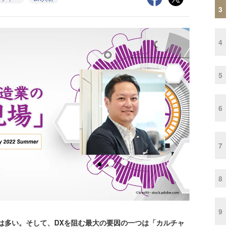
3
4
5
6
7
8
9
は多い。そして、DXを阻む最大の要因の一つは「カルチャ