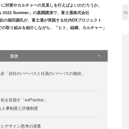
うに対策やカルチャーの見直しを行えばよいのだろうか。
10
Day 2022 Summer」の基調講演で、富士通株式会社
O 兼 CDXO補佐の福田譲氏が、富士通が実践する社内DXプロジェクト
tion）」での取り組みを紹介しながら、「ヒト、組織、カルチャー」
目次
一歩「自社のパーパスと社員のパーパスの接続」
目指す「exPractice」
な人事制度と評価制度
営とデザイン思考の浸透