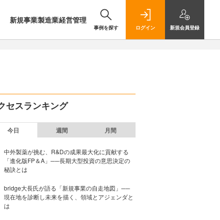
新規事業
製造業
経営管理
事例を探す
ログイン
新規
会員登録
クセスランキング
今日
週間
月間
中外製薬が挑む、R&Dの成果最大化に貢献する
「進化版FP＆A」──長期大型投資の意思決定の
秘訣とは
bridge大長氏が語る「新規事業の自走地図」──
現在地を診断し未来を描く、領域とアジェンダと
は