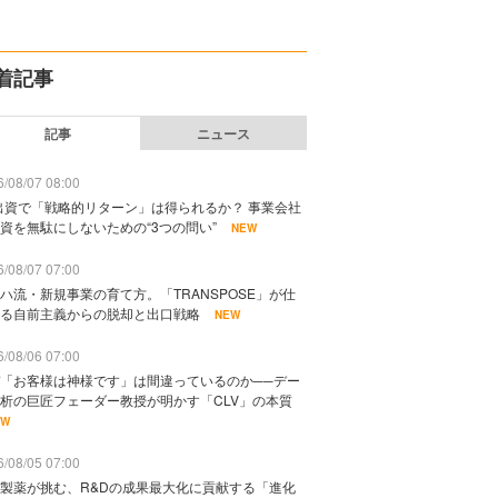
着記事
記事
ニュース
/08/07 08:00
出資で「戦略的リターン」は得られるか？ 事業会社
資を無駄にしないための“3つの問い”
NEW
/08/07 07:00
ハ流・新規事業の育て方。「TRANSPOSE」が仕
る自前主義からの脱却と出口戦略
NEW
/08/06 07:00
「お客様は神様です」は間違っているのか──デー
析の巨匠フェーダー教授が明かす「CLV」の本質
EW
/08/05 07:00
製薬が挑む、R&Dの成果最大化に貢献する「進化