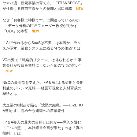
ヤマハ流・新規事業の育て方。「TRANSPOSE」
が仕掛ける自前主義からの脱却と出口戦略
NEW
なぜ「お客様は神様です」は間違っているのか
──データ分析の巨匠フェーダー教授が明かす
「CLV」の本質
NEW
「AIで作れるからSaaSは不要」は本当か。ラク
スが示す、業務システムに残る“4つの価値”とは
VC出資で「戦略的リターン」は得られるか？ 事
業会社が投資を無駄にしないための“3つの問い”
NEW
NECの最高益を支えた、FP＆Aによる短期と長期
利益のジレンマ克服──経営可視化と人材育成の
秘訣とは
大企業の6割超が陥る「沈黙の組織」──U-ZERO
が明かす、高め合う組織への変革要件
FP＆A導入の最大の目的とは何か──導入を阻む
「二つの壁」、本社経営企画が果たすべき「真の
役割」とは