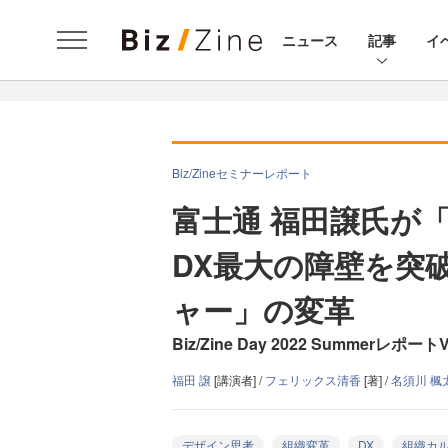
ニュース
記事
イ
Biz/Zineセミナーレポート
富士通 福田譲氏が
DX最大の障壁を突
ャー」の変革
Biz/Zine Day 2022 SummerレポートV
福田 譲
[講演者] /
フェリックス清香
[著] /
名須川 楓太
デザイン思考
組織変革
DX
組織カ