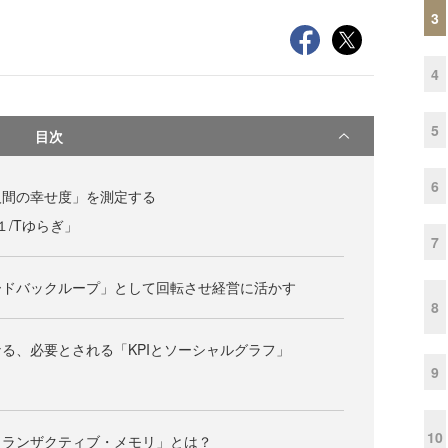
3
4
5
目次
6
人間の幸せ度」を測定する
１/Tゆらぎ」
7
ードバックループ」として回転させ経営に活かす
8
る、必要とされる「KPIとソーシャルグラフ」
9
10
トランザクティブ・メモリ」とは？