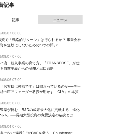
着記事
記事
ニュース
/08/07 08:00
出資で「戦略的リターン」は得られるか？ 事業会社
資を無駄にしないための“3つの問い”
/08/07 07:00
ハ流・新規事業の育て方。「TRANSPOSE」が仕
る自前主義からの脱却と出口戦略
/08/06 07:00
「お客様は神様です」は間違っているのか──デー
析の巨匠フェーダー教授が明かす「CLV」の本質
/08/05 07:00
製薬が挑む、R&Dの成果最大化に貢献する「進化
P＆A」──長期大型投資の意思決定の秘訣とは
/08/04 07:00
書にない“実践知”がCVCを救う。Counterpart