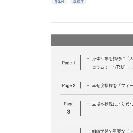
身体性
幸福度
身体活動を指標に「
Page
1
コラム：「1/T法則、
Page
2
幸せ度指標を「フィ
Page
立場や状況により異な
3
組織学習で重要な「