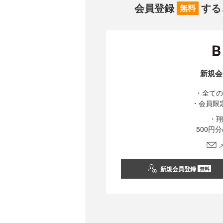
会員登録
する
無料
新規会
・全ての
・会員限
・翔
500円
新規会員登録
無料