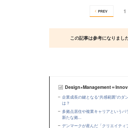
1
PREV
この記事は参考になりまし
Design×Management＝Inn
企業成長の鍵となる“共感範囲”のダ
は？
多拠点居住や複業キャリアというパ
新たな拠...
デンマークが産んだ「クリエイティ