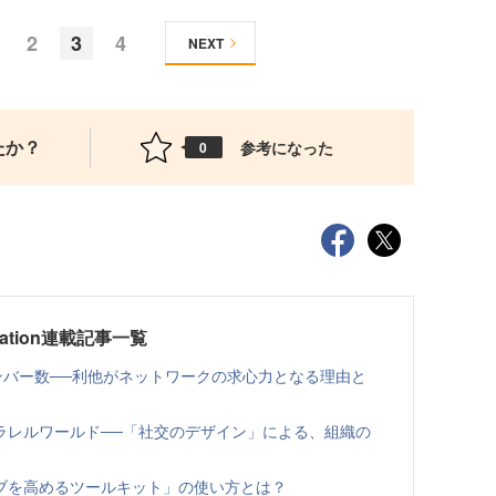
2
3
4
NEXT
たか？
参考になった
0
ovation連載記事一覧
ンバー数──利他がネットワークの求心力となる理由と
ラレルワールド──「社交のデザイン」による、組織の
ブを高めるツールキット」の使い方とは？