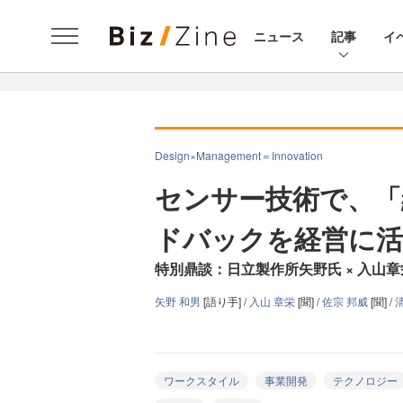
ニュース
記事
イ
Design×Management＝Innovation
センサー技術で、「
ドバックを経営に活
特別鼎談：日立製作所矢野氏 × 入山章栄
矢野 和男
[語り手] /
入山 章栄
[聞] /
佐宗 邦威
[聞] /
ワークスタイル
事業開発
テクノロジー