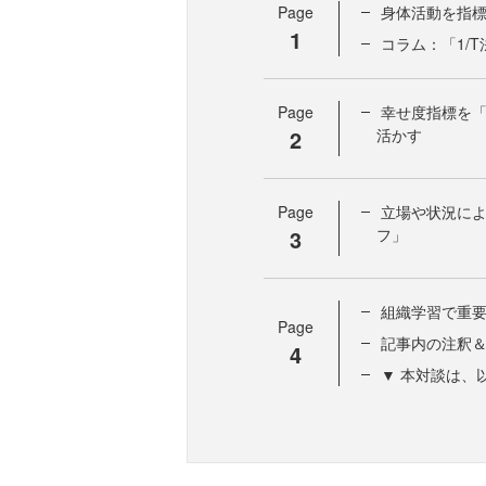
Page
身体活動を指
1
コラム：「1/T
Page
幸せ度指標を
2
活かす
Page
立場や状況によ
3
フ」
組織学習で重
Page
記事内の注釈
4
▼ 本対談は、