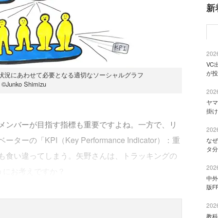
新
2026
VC
が投
I、状況にあわせて必要となる適切なソーシャルグラフ
©Junko Shimizu
2026
ヤマ
掛け
メンバーが目指す指標も重要ですよね。一方で、リ
2026
KPI（Key Performance Indicator）：重
なぜ
タ分
も食い違ってしまう。矢野さんは、トラッキングの
2026
うにお考えですか？
中外
版F
2026
教科