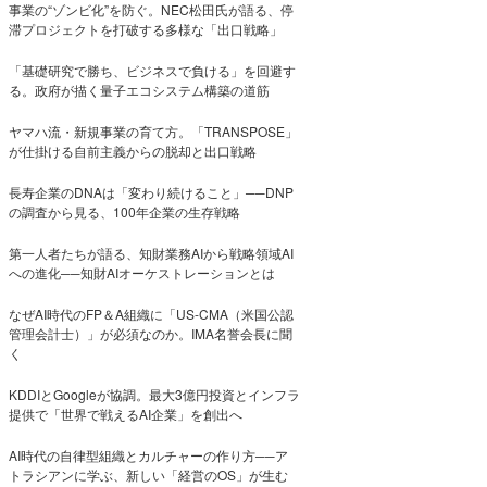
事業の“ゾンビ化”を防ぐ。NEC松田氏が語る、停
滞プロジェクトを打破する多様な「出口戦略」
「基礎研究で勝ち、ビジネスで負ける」を回避す
る。政府が描く量子エコシステム構築の道筋
ヤマハ流・新規事業の育て方。「TRANSPOSE」
が仕掛ける自前主義からの脱却と出口戦略
長寿企業のDNAは「変わり続けること」──DNP
の調査から見る、100年企業の生存戦略
第一人者たちが語る、知財業務AIから戦略領域AI
への進化──知財AIオーケストレーションとは
なぜAI時代のFP＆A組織に「US-CMA（米国公認
管理会計士）」が必須なのか。IMA名誉会長に聞
く
KDDIとGoogleが協調。最大3億円投資とインフラ
提供で「世界で戦えるAI企業」を創出へ
AI時代の自律型組織とカルチャーの作り方──ア
トラシアンに学ぶ、新しい「経営のOS」が生む