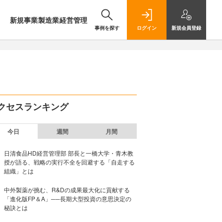
新規事業
製造業
経営管理
事例を探す
ログイン
新規
会員登録
クセスランキング
今日
週間
月間
日清食品HD経営管理部 部長と一橋大学・青木教
授が語る、戦略の実行不全を回避する「自走する
組織」とは
中外製薬が挑む、R&Dの成果最大化に貢献する
「進化版FP＆A」──長期大型投資の意思決定の
秘訣とは