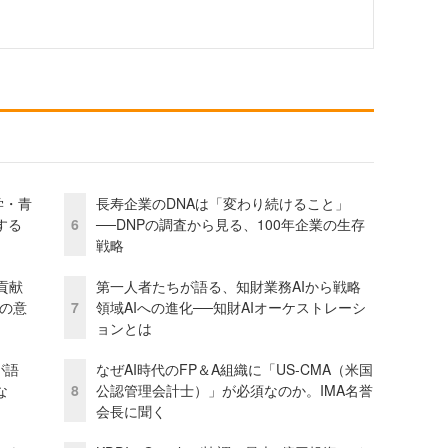
学・青
長寿企業のDNAは「変わり続けること」
する
6
──DNPの調査から見る、100年企業の生存
戦略
貢献
第一人者たちが語る、知財業務AIから戦略
資の意
7
領域AIへの進化──知財AIオーケストレーシ
ョンとは
が語
なぜAI時代のFP＆A組織に「US-CMA（米国
な
8
公認管理会計士）」が必須なのか。IMA名誉
会長に聞く