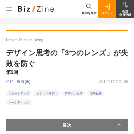
新規
事例を探す
ログイン
会員登録
Design Thinking Doing
デザイン思考の「3つのレンズ」が失
敗を防ぐ
第2回
柏野 尊徳
[著]
2014/08/12 21:00
スタートアップ
ビジネスモデル
デザイン思考
競争戦略
マーケティング
目次