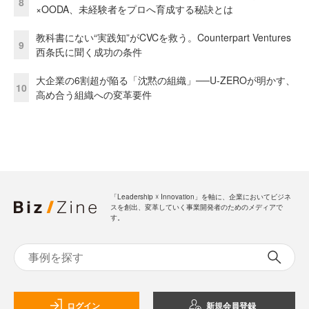
8
×OODA、未経験者をプロへ育成する秘訣とは
教科書にない“実践知”がCVCを救う。Counterpart Ventures
9
西条氏に聞く成功の条件
大企業の6割超が陥る「沈黙の組織」──U-ZEROが明かす、
10
高め合う組織への変革要件
「Leadership ☓ Innovation」を軸に、企業においてビジネ
スを創出、変革していく事業開発者のためのメディアで
す。
ログイン
新規会員登録