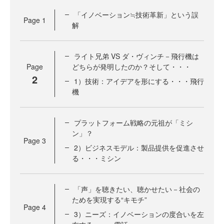
「イノベーション≒技術革新」という誤
Page
1
解
ライト兄弟 VS ダ・ヴィンチ－飛行機は
Page
どちらが発明したのか？そして・・・
2
1）技術：アイデアを形にする・・・飛行
機
プラットフォーム戦略の元祖が「ミシ
ン」？
Page
3
2）ビジネスモデル：製品提供を促進させ
る・・・ミシン
「声」を聴きたい、聴かせたい－社会の
ためを実現する“キモチ”
Page
4
3）ニーズ：イノベーションの度合いを左