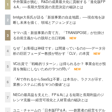
中外製薬が挑む、R&Dの成果最大化に貢献する「進化版FP
1
＆A」──長期大型投資の意思決定の秘訣とは
bridge大長氏が語る「新規事業の自走地図」──現在地を診
2
断し未来を描く、領域とアジェンダとは
ヤマハ流・新規事業の育て方。「TRANSPOSE」が仕掛け
3
る自前主義からの脱却と出口戦略
NEW
なぜ「お客様は神様です」は間違っているのか──データ分
4
析の巨匠フェーダー教授が明かす「CLV」の本質
NEW
VC出資で「戦略的リターン」は得られるか？ 事業会社が投
5
資を無駄にしないための“3つの問い”
NEW
「AIで作れるからSaaSは不要」は本当か。ラクスが示す、
6
業務システムに残る“4つの価値”とは
NECの最高益を支えた、FP＆Aによる短期と長期利益のジ
7
レンマ克服──経営可視化と人材育成の秘訣とは
ユニ・チャームの「日本版FP＆A」──創業者の経営モデル