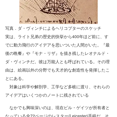
写真．ダ・ヴィンチによるヘリコプターのスケッチ
実は、ライト兄弟の歴史的快挙から400年ほど前に、す
でに動力飛行のアイデアを思いついた人間がいた。『最
後の晩餐』や『モナ・リザ』を描き残したレオナルド・
ダ・ヴィンチだ。彼は万能人とも呼ばれている。その理
由は、絵画以外の分野でも天才的な創造性を発揮したこ
とにある。
対象は科学や解剖学、工学など多岐に渡り、それらの
アイデアはいくつかのノートに残されている
なかでも興味深いのは、現在ビル・ゲイツが所有者と
なっている全72ページのレスター(Leicester)手稿だ。そ