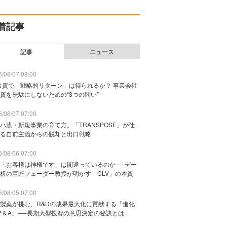
着記事
記事
ニュース
/08/07 08:00
出資で「戦略的リターン」は得られるか？ 事業会社
資を無駄にしないための“3つの問い”
/08/07 07:00
ハ流・新規事業の育て方。「TRANSPOSE」が仕
る自前主義からの脱却と出口戦略
/08/06 07:00
「お客様は神様です」は間違っているのか──デー
析の巨匠フェーダー教授が明かす「CLV」の本質
/08/05 07:00
製薬が挑む、R&Dの成果最大化に貢献する「進化
P＆A」──長期大型投資の意思決定の秘訣とは