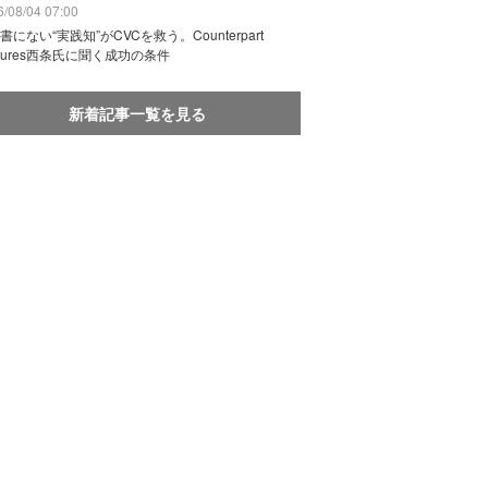
/08/04 07:00
書にない“実践知”がCVCを救う。Counterpart
ntures西条氏に聞く成功の条件
新着記事一覧を見る