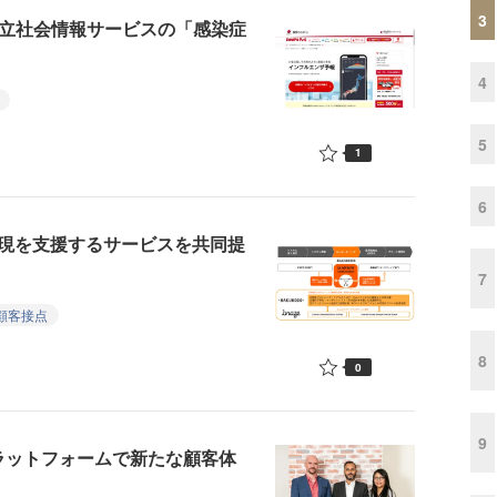
3
が日立社会情報サービスの「感染症
4
5
1
6
M実現を支援するサービスを共同提
7
顧客接点
8
0
9
ラットフォームで新たな顧客体