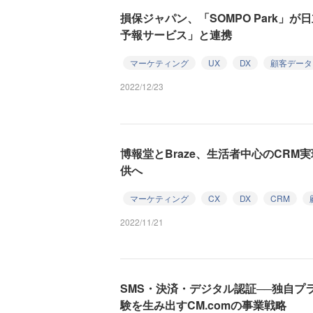
損保ジャパン、「SOMPO Park」
予報サービス」と連携
マーケティング
UX
DX
顧客データ
2022/12/23
博報堂とBraze、生活者中心のCR
供へ
マーケティング
CX
DX
CRM
2022/11/21
SMS・決済・デジタル認証──独自プ
験を生み出すCM.comの事業戦略