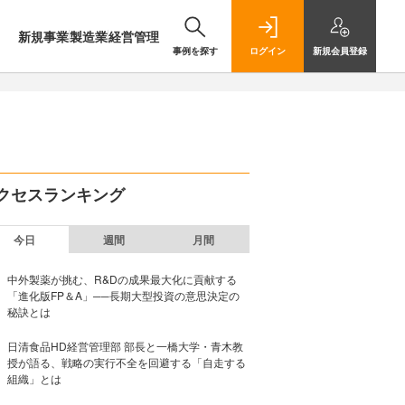
新規事業
製造業
経営管理
事例を探す
ログイン
新規
会員登録
クセスランキング
今日
週間
月間
中外製薬が挑む、R&Dの成果最大化に貢献する
「進化版FP＆A」──長期大型投資の意思決定の
秘訣とは
日清食品HD経営管理部 部長と一橋大学・青木教
授が語る、戦略の実行不全を回避する「自走する
組織」とは