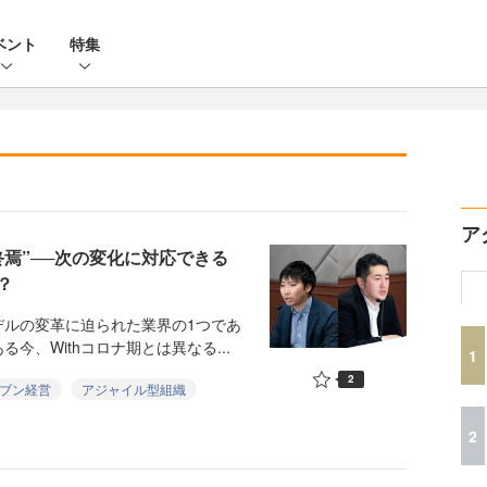
ベント
特集
ア
焉”──次の変化に対応できる
？
ルの変革に迫られた業界の1つであ
、Withコロナ期とは異なる...
1
2
ブン経営
アジャイル型組織
2