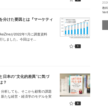
2026
教科
Ve
を分けた要因とは『マーケティ
Zineが2022年1月に調査資料
行しました。今回はそ...
1
と日本の“文化的差異”に気づ
は？
分析しても、そこから顧客の課題
、新たな経営・経済学のモデルを実
5