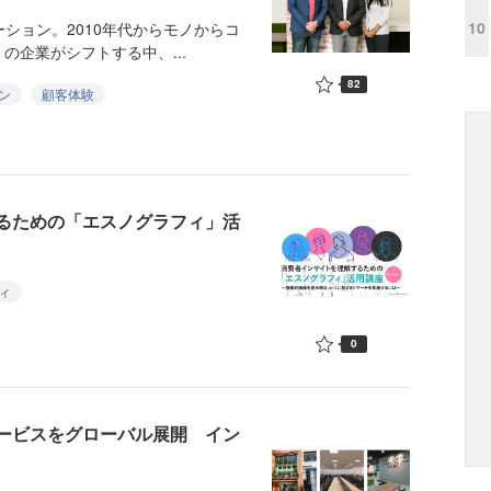
10
ーション。2010年代からモノからコ
企業がシフトする中、...
82
ン
顧客体験
するための「エスノグラフィ」活
ィ
0
tyサービスをグローバル展開 イン