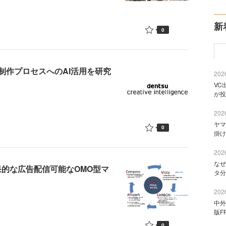
新
0
制作プロセスへのAI活用を研究
2026
VC
が投
2026
ヤマ
0
掛け
2026
なぜ
果的な広告配信可能なOMO型マ
タ分
2026
中外
版F
0