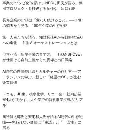
事業の“ゾンビ化”を防ぐ。NEC松田氏が語る、停
滞プロジェクトを打破する多様な「出口戦略」
長寿企業のDNAは「変わり続けること」──DNP
の調査から見る、100年企業の生存戦略
第一人者たちが語る、知財業務AIから戦略領域AI
への進化──知財AIオーケストレーションとは
ヤマハ流・新規事業の育て方。「TRANSPOSE」
が仕掛ける自前主義からの脱却と出口戦略
AI時代の自律型組織とカルチャーの作り方──ア
トラシアンに学ぶ、新しい「経営のOS」が生む
企業価値
ドコモ、JR東、積水化学、リコー発！ 社内起業
家4人が明かす、大企業での新規事業挑戦の“リア
ル”
川邊健太郎氏と安宅和人氏が語るAI時代の生存戦
略──奪われない価値は「主語」と「一回性」に
宿る