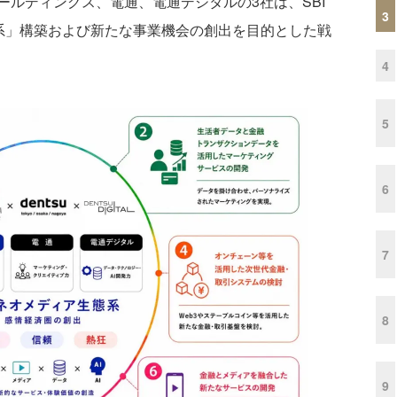
ホールディングス、電通、電通デジタルの3社は、SBI
3
態系」構築および新たな事業機会の創出を目的とした戦
4
5
6
7
8
9