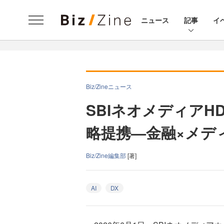
ニュース
記事
イ
Biz/Zineニュース
SBIネオメディア
略提携—金融×メデ
Biz/Zine編集部
[著]
AI
DX