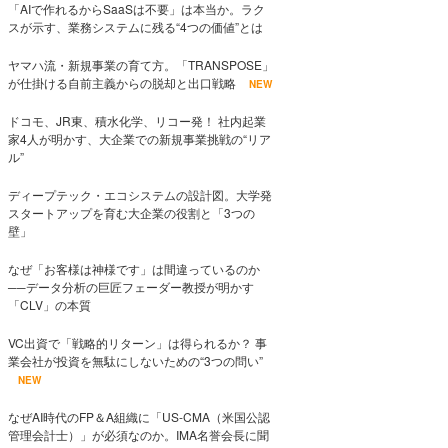
「AIで作れるからSaaSは不要」は本当か。ラク
スが示す、業務システムに残る“4つの価値”とは
ヤマハ流・新規事業の育て方。「TRANSPOSE」
が仕掛ける自前主義からの脱却と出口戦略
NEW
ドコモ、JR東、積水化学、リコー発！ 社内起業
家4人が明かす、大企業での新規事業挑戦の“リア
ル”
ディープテック・エコシステムの設計図。大学発
スタートアップを育む大企業の役割と「3つの
壁」
なぜ「お客様は神様です」は間違っているのか
──データ分析の巨匠フェーダー教授が明かす
「CLV」の本質
VC出資で「戦略的リターン」は得られるか？ 事
業会社が投資を無駄にしないための“3つの問い”
NEW
なぜAI時代のFP＆A組織に「US-CMA（米国公認
管理会計士）」が必須なのか。IMA名誉会長に聞