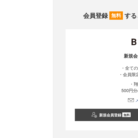
会員登録
する
無料
新規会
・全ての
・会員限
・翔
500円
新規会員登録
無料