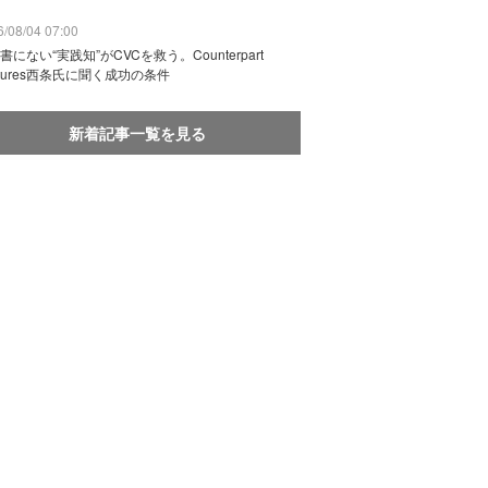
/08/04 07:00
書にない“実践知”がCVCを救う。Counterpart
ntures西条氏に聞く成功の条件
新着記事一覧を見る