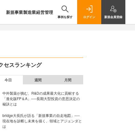
新規事業
製造業
経営管理
事例を探す
ログイン
新規
会員登録
クセスランキング
今日
週間
月間
中外製薬が挑む、R&Dの成果最大化に貢献する
「進化版FP＆A」──長期大型投資の意思決定の
秘訣とは
bridge大長氏が語る「新規事業の自走地図」──
現在地を診断し未来を描く、領域とアジェンダと
は