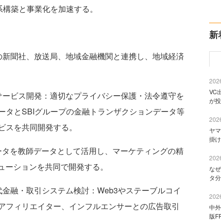
系構築と事業化を加速する。
新
新聞社、放送局、地域金融機関と連携し、地域経済
2026
VC
ービス開発：適切なプライバシー保護・法令遵守を
が投
ータとSBIグループの金融トランザクションデータ等
2026
ビスを共同開発する。
ヤマ
掛け
ータを教師データとして活用し、マーケティングの精
2026
リューションを共同で開発する。
なぜ
タ分
金融・取引システム検討：Web3やステーブルコイ
2026
アフィリエイター、インフルエンサーとの広告取引
中外
版F