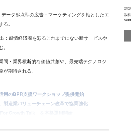
2026
データ起点型の広告・マーケティングを軸としたエ
教科
Ve
する。
出：感情経済圏を彩るこれまでにない新サービスや
む。
業間・業界横断的な価値共創や、最先端テクノロジ
発が期待される。
活用のBPR支援ワークショップ提供開始
、製造業バリューチェーン改革で協業強化
r Growth Talk」を本格運用開始