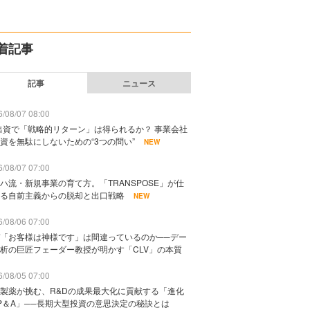
着記事
記事
ニュース
/08/07 08:00
出資で「戦略的リターン」は得られるか？ 事業会社
資を無駄にしないための“3つの問い”
NEW
/08/07 07:00
ハ流・新規事業の育て方。「TRANSPOSE」が仕
る自前主義からの脱却と出口戦略
NEW
/08/06 07:00
「お客様は神様です」は間違っているのか──デー
析の巨匠フェーダー教授が明かす「CLV」の本質
/08/05 07:00
製薬が挑む、R&Dの成果最大化に貢献する「進化
P＆A」──長期大型投資の意思決定の秘訣とは