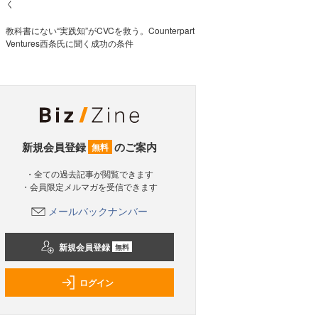
く
教科書にない“実践知”がCVCを救う。Counterpart
Ventures西条氏に聞く成功の条件
新規会員登録
のご案内
無料
・全ての過去記事が閲覧できます
・会員限定メルマガを受信できます
メールバックナンバー
新規会員登録
無料
ログイン