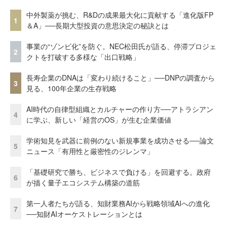
中外製薬が挑む、R&Dの成果最大化に貢献する「進化版FP
1
＆A」──長期大型投資の意思決定の秘訣とは
事業の“ゾンビ化”を防ぐ。NEC松田氏が語る、停滞プロジェ
2
クトを打破する多様な「出口戦略」
長寿企業のDNAは「変わり続けること」──DNPの調査から
3
見る、100年企業の生存戦略
AI時代の自律型組織とカルチャーの作り方──アトラシアン
4
に学ぶ、新しい「経営のOS」が生む企業価値
学術知見を武器に前例のない新規事業を成功させる──論文
5
ニュース「有用性と厳密性のジレンマ」
「基礎研究で勝ち、ビジネスで負ける」を回避する。政府
6
が描く量子エコシステム構築の道筋
第一人者たちが語る、知財業務AIから戦略領域AIへの進化
7
──知財AIオーケストレーションとは