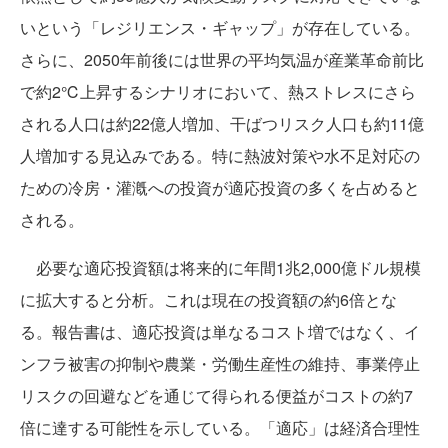
いという「レジリエンス・ギャップ」が存在している。
さらに、2050年前後には世界の平均気温が産業革命前比
で約2℃上昇するシナリオにおいて、熱ストレスにさら
される人口は約22億人増加、干ばつリスク人口も約11億
人増加する見込みである。特に熱波対策や水不足対応の
ための冷房・灌漑への投資が適応投資の多くを占めると
される。
必要な適応投資額は将来的に年間1兆2,000億ドル規模
に拡大すると分析。これは現在の投資額の約6倍とな
る。報告書は、適応投資は単なるコスト増ではなく、イ
ンフラ被害の抑制や農業・労働生産性の維持、事業停止
リスクの回避などを通じて得られる便益がコストの約7
倍に達する可能性を示している。「適応」は経済合理性