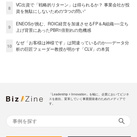
VC出資で「戦略的リターン」は得られるか？ 事業会社が投
8
資を無駄にしないための“3つの問い”
ENEOSが挑む、ROIC経営を加速させるFP＆A組織──立ち
9
上げ背景にあったPBR1倍割れの危機感
なぜ「お客様は神様です」は間違っているのか──データ分
10
析の巨匠フェーダー教授が明かす「CLV」の本質
「Leadership ☓ Innovation」を軸に、企業においてビジネ
スを創出、変革していく事業開発者のためのメディアで
す。