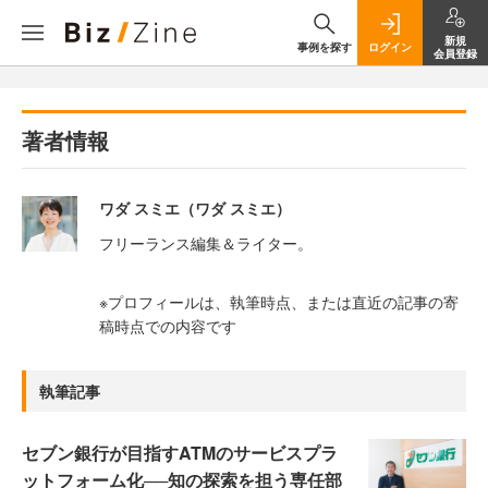
新規
事例を探す
ログイン
会員登録
著者情報
ワダ スミエ（ワダ スミエ）
フリーランス編集＆ライター。
※プロフィールは、執筆時点、または直近の記事の寄
稿時点での内容です
執筆記事
セブン銀行が目指すATMのサービスプラ
ットフォーム化──知の探索を担う専任部