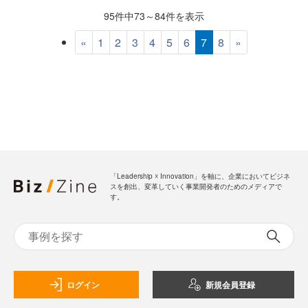
95件中73～84件を表示
«
1
2
3
4
5
6
7
8
»
「Leadership ☓ Innovation」を軸に、企業においてビジネ
スを創出、変革していく事業開発者のためのメディアで
す。
ログイン
新規会員登録