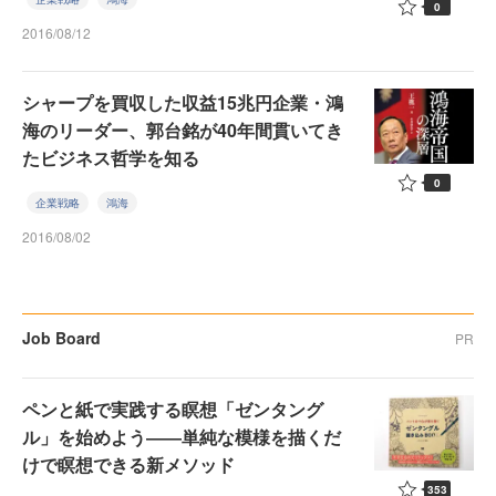
0
2016/08/12
シャープを買収した収益15兆円企業・鴻
海のリーダー、郭台銘が40年間貫いてき
たビジネス哲学を知る
0
企業戦略
鴻海
2016/08/02
Job Board
PR
ペンと紙で実践する瞑想「ゼンタング
ル」を始めよう――単純な模様を描くだ
けで瞑想できる新メソッド
353