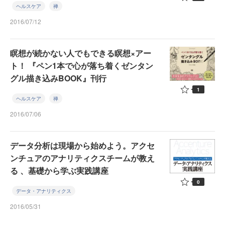
ヘルスケア
禅
2016/07/12
瞑想が続かない人でもできる瞑想×アー
ト！ 『ペン1本で心が落ち着くゼンタン
グル描き込みBOOK』刊行
1
ヘルスケア
禅
2016/07/06
データ分析は現場から始めよう。アクセ
ンチュアのアナリティクスチームが教え
る 、基礎から学ぶ実践講座
0
データ・アナリティクス
2016/05/31