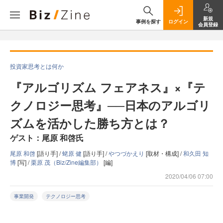
新規
事例を探す
ログイン
会員登録
投資家思考とは何か
『アルゴリズム フェアネス』×『テ
クノロジー思考』──日本のアルゴリ
ズムを活かした勝ち方とは？
ゲスト：尾原 和啓氏
尾原 和啓
[語り手] /
蛯原 健
[語り手] /
やつづかえり
[取材・構成] /
和久田 知
博
[写] /
栗原 茂（Biz/Zine編集部）
[編]
2020/04/06 07:00
事業開発
テクノロジー思考