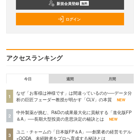
新規会員登録
無料
ログイン
アクセスランキング
今日
週間
月間
なぜ「お客様は神様です」は間違っているのか──データ分
1
析の巨匠フェーダー教授が明かす「CLV」の本質
NEW
中外製薬が挑む、R&Dの成果最大化に貢献する「進化版FP
2
＆A」──長期大型投資の意思決定の秘訣とは
NEW
ユニ・チャームの「日本版FP＆A」──創業者の経営モデル
3
×OODA、未経験者をプロへ育成する秘訣とは