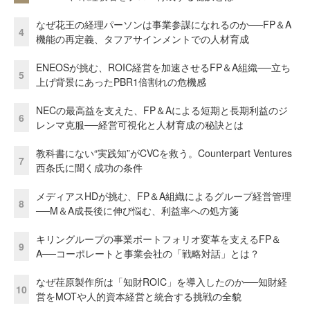
なぜ花王の経理パーソンは事業参謀になれるのか──FP＆A
4
機能の再定義、タフアサインメントでの人材育成
ENEOSが挑む、ROIC経営を加速させるFP＆A組織──立ち
5
上げ背景にあったPBR1倍割れの危機感
NECの最高益を支えた、FP＆Aによる短期と長期利益のジ
6
レンマ克服──経営可視化と人材育成の秘訣とは
教科書にない“実践知”がCVCを救う。Counterpart Ventures
7
西条氏に聞く成功の条件
メディアスHDが挑む、FP＆A組織によるグループ経営管理
8
──M＆A成長後に伸び悩む、利益率への処方箋
キリングループの事業ポートフォリオ変革を支えるFP＆
9
A──コーポレートと事業会社の「戦略対話」とは？
なぜ荏原製作所は「知財ROIC」を導入したのか──知財経
10
営をMOTや人的資本経営と統合する挑戦の全貌