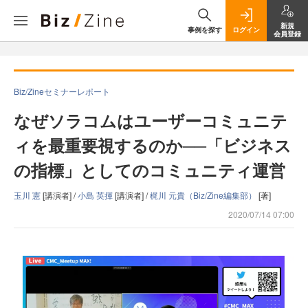
新規
事例を探す
ログイン
会員登録
Biz/Zineセミナーレポート
なぜソラコムはユーザーコミュニテ
ィを最重要視するのか──「ビジネス
の指標」としてのコミュニティ運営
玉川 憲
[講演者] /
小島 英揮
[講演者] /
梶川 元貴（Biz/Zine編集部）
[著]
2020/07/14 07:00