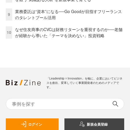
業務委託は“資本”になる──Go Goodが目指すフリーランス
9
のタレントプール活用
なぜ住友商事のCVCは財務リターンを重視するのか──老舗
10
が経験から導いた「テーマを決めない」投資戦略
「Leadership ☓ Innovation」を軸に、企業においてビジネ
スを創出、変革していく事業開発者のためのメディアで
す。
ログイン
新規会員登録