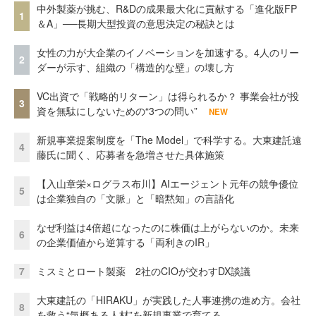
中外製薬が挑む、R&Dの成果最大化に貢献する「進化版FP
1
＆A」──長期大型投資の意思決定の秘訣とは
女性の力が大企業のイノベーションを加速する。4人のリー
2
ダーが示す、組織の「構造的な壁」の壊し方
VC出資で「戦略的リターン」は得られるか？ 事業会社が投
3
資を無駄にしないための“3つの問い”
NEW
新規事業提案制度を「The Model」で科学する。大東建託遠
4
藤氏に聞く、応募者を急増させた具体施策
【入山章栄×ログラス布川】AIエージェント元年の競争優位
5
は企業独自の「文脈」と「暗黙知」の言語化
なぜ利益は4倍超になったのに株価は上がらないのか。未来
6
の企業価値から逆算する「両利きのIR」
7
ミスミとロート製薬 2社のCIOが交わすDX談議
大東建託の「HIRAKU」が実践した人事連携の進め方。会社
8
を救う“気概ある人材”を新規事業で育てる