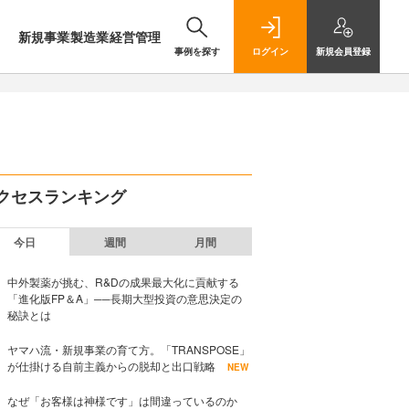
新規事業
製造業
経営管理
事例を探す
ログイン
新規
会員登録
クセスランキング
今日
週間
月間
中外製薬が挑む、R&Dの成果最大化に貢献する
「進化版FP＆A」──長期大型投資の意思決定の
秘訣とは
ヤマハ流・新規事業の育て方。「TRANSPOSE」
が仕掛ける自前主義からの脱却と出口戦略
NEW
なぜ「お客様は神様です」は間違っているのか