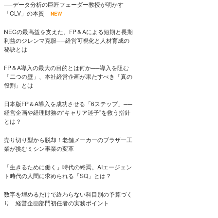
──データ分析の巨匠フェーダー教授が明かす
「CLV」の本質
NEW
NECの最高益を支えた、FP＆Aによる短期と長期
利益のジレンマ克服──経営可視化と人材育成の
秘訣とは
FP＆A導入の最大の目的とは何か──導入を阻む
「二つの壁」、本社経営企画が果たすべき「真の
役割」とは
日本版FP＆A導入を成功させる「6ステップ」──
経営企画や経理財務の“キャリア迷子”を救う指針
とは？
売り切り型から脱却！老舗メーカーのブラザー工
業が挑むミシン事業の変革
「生きるために働く」時代の終焉。AIエージェン
ト時代の人間に求められる「SQ」とは？
数字を埋めるだけで終わらない科目別の予算づく
り 経営企画部門初任者の実務ポイント