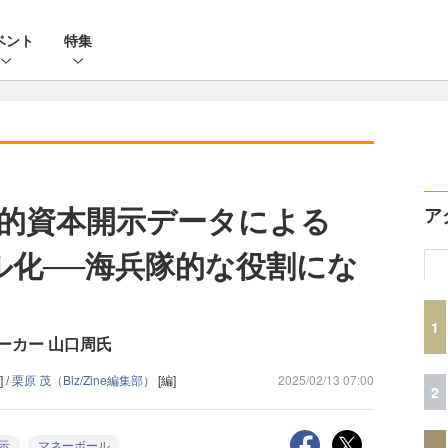
ベント
特集
的資本開示データによる
ア
ル化──海兵隊的な役割にな
1
ーカー 山口周氏
] /
栗原 茂（Biz/Zine編集部）
[編]
2025/02/13 07:00
2
示
マネーボール