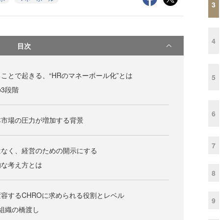
3
4
目次
ことで起きる、“HRのマネーボール化”とは
5
3段階
6
本市場の圧力が増加する背景
7
はなく、経営のための開示にする
的な考え方とは
8
容するCHROに求められる役割とレベル
9
組織の橋渡し