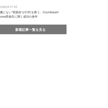
/08/04 07:00
書にない“実践知”がCVCを救う。Counterpart
ntures西条氏に聞く成功の条件
新着記事一覧を見る