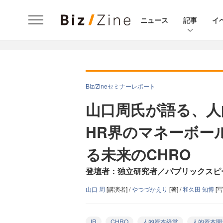
ニュース
記事
イ
Biz/Zineセミナーレポート
山口周氏が語る、人
HR界のマネーボー
る未来のCHRO
登壇者：独立研究者／パブリックスピ
山口 周
[講演者] /
やつづかえり
[著] /
和久田 知博
[写
IR
CHRO
人的資本経営
人的資本開