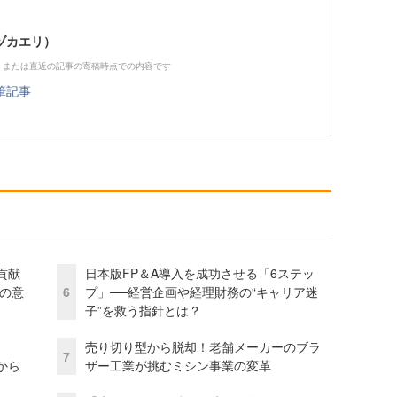
ヅカエリ）
、または直近の記事の寄稿時点での内容です
筆記事
貢献
日本版FP＆A導入を成功させる「6ステッ
資の意
6
プ」──経営企画や経理財務の“キャリア迷
子”を救う指針とは？
売り切り型から脱却！老舗メーカーのブラ
7
から
ザー工業が挑むミシン事業の変革