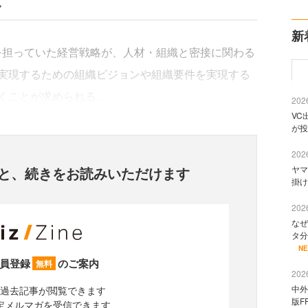
し
新
を担っていた経営戦略が、人材・組織と密接に関わる
を実現するための組織ビジョンや組織要件を実現する
くことが求められる。
2026
VC
が投
2026
と、
続きをお読みいただけます
ヤマ
掛け
2026
なぜ
タ分
N
員登録
のご案内
無料
2026
中外
過去記事が閲覧できます
版F
定メルマガを受信できます