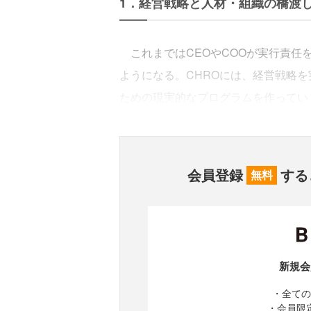
1．経営戦略と人材・組織の橋渡
これまではCEOやCOOが実行責任
ようになる。CHROには、経営戦略
ための現実的なプログラムを作ってい
会員登録
する
無料
新規会
・全ての
・会員限