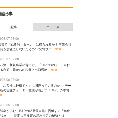
着記事
記事
ニュース
/08/07 08:00
出資で「戦略的リターン」は得られるか？ 事業会社
資を無駄にしないための“3つの問い”
NEW
/08/07 07:00
ハ流・新規事業の育て方。「TRANSPOSE」が仕
る自前主義からの脱却と出口戦略
NEW
/08/06 07:00
「お客様は神様です」は間違っているのか──デー
析の巨匠フェーダー教授が明かす「CLV」の本質
EW
/08/05 07:00
製薬が挑む、R&Dの成果最大化に貢献する「進化
P＆A」──長期大型投資の意思決定の秘訣とは