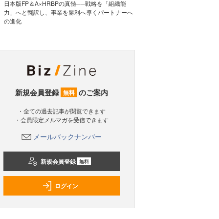
日本版FP＆A×HRBPの真髄──戦略を「組織能
力」へと翻訳し、事業を勝利へ導くパートナーへ
の進化
新規会員登録
のご案内
無料
・全ての過去記事が閲覧できます
・会員限定メルマガを受信できます
メールバックナンバー
新規会員登録
無料
ログイン