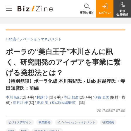
新規
事例を探す
ログイン
会員登録
i.lab流イノベーションマネジメント
ポーラの“美白王子”本川さんに訊
く、研究開発のアイデアを事業に繋
げる発想法とは？
【特別鼎談】ポーラ化成 本川智紀氏 × i.lab 村越淳氏・寺
田知彦氏：前編
本川 智紀
[語り手] /
村越 淳
[語り手] /
寺田 知彦
[語り手] /
伊藤 真美
[取材・構
成] /
長谷川 梓
[写] /
栗原 茂（Biz/Zine編集部）
[編]
2017/08/07 07:00
ビジネスデザイン
事業開発
イノベーションマネジメント
研究開発