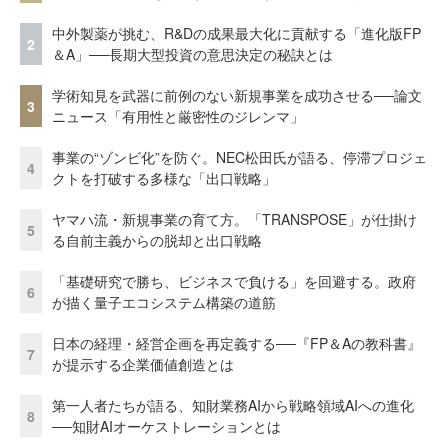
中外製薬が挑む、R&Dの成果最大化に貢献する「進化版FP
2
＆A」──長期大型投資の意思決定の秘訣とは
学術知見を武器に前例のない新規事業を成功させる──論文
3
ニュース「有用性と厳密性のジレンマ」
事業の“ゾンビ化”を防ぐ。NEC松田氏が語る、停滞プロジェ
4
クトを打破する多様な「出口戦略」
ヤマハ流・新規事業の育て方。「TRANSPOSE」が仕掛け
5
る自前主義からの脱却と出口戦略
「基礎研究で勝ち、ビジネスで負ける」を回避する。政府
6
が描く量子エコシステム構築の道筋
日本の経理・経営企画を再定義する──『FP＆Aの教科書』
7
が提示する企業価値創造とは
第一人者たちが語る、知財業務AIから戦略領域AIへの進化
8
──知財AIオーケストレーションとは