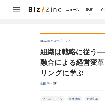
ニュース
記事
イ
Biz/Zineクローズアップ
組織は戦略に従う─
融合による経営変革
リングに学ぶ
山田 竜也
[著]
ビジネスモデル
企業戦略
組織変革