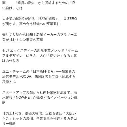
面」──「経営の喪失」から脱却するための「良
い負け」とは
大企業の6割超が陥る「沈黙の組織」──U-ZERO
が明かす、高め合う組織への変革要件
売り切り型から脱却！老舗メーカーのブラザー工
業が挑むミシン事業の変革
セガ エックスディーの新規事業メソッド「ゲーム
フルデザイン」に学ぶ、人が「使いたくなる」体
験の作り方
ユニ・チャームの「日本版FP＆A」──創業者の
経営モデル×OODA、未経験者をプロへ育成する
秘訣とは
スタートアップ共創から社内起業家育成まで。清
水建設「NOVARE」が牽引するイノベーション戦
略
【売上170%、単価大幅増】近鉄百貨店「大阪い
ちご」ヒットの裏側。事業変革を推進するカテゴ
リー戦略