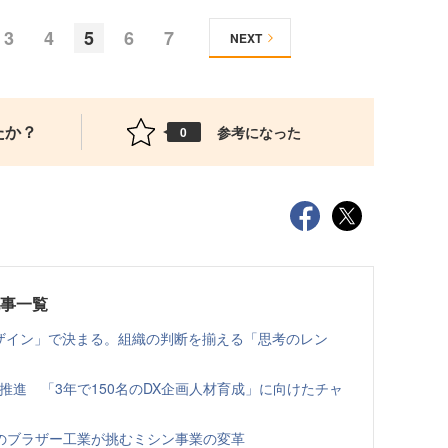
3
4
5
6
7
NEXT
たか？
参考になった
0
記事一覧
デザイン」で決まる。組織の判断を揃える「思考のレン
推進 「3年で150名のDX企画人材育成」に向けたチャ
のブラザー工業が挑むミシン事業の変革