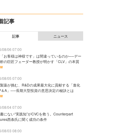
着記事
記事
ニュース
/08/06 07:00
「お客様は神様です」は間違っているのか──デー
析の巨匠フェーダー教授が明かす「CLV」の本質
EW
/08/05 07:00
製薬が挑む、R&Dの成果最大化に貢献する「進化
P＆A」──長期大型投資の意思決定の秘訣とは
EW
/08/04 07:00
書にない“実践知”がCVCを救う。Counterpart
ntures西条氏に聞く成功の条件
/08/03 08:00