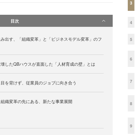
3
目次
4
生み出す、「組織変革」と「ビジネスモデル変革」のフ
5
6
壊したQBハウスが直面した「人材育成の壁」とは
7
に目を背けず、従業員のジョブに向き合う
と組織変革の先にある、新たな事業展開
8
9