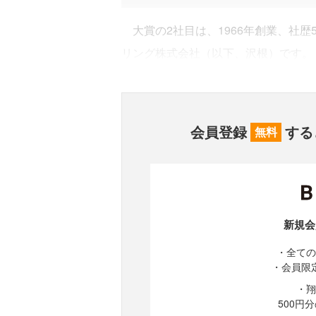
大賞の2社目は、1966年創業、社歴
リング株式会社（以下、沢根）です。
会員登録
する
無料
新規会
・全ての
・会員限
・翔
500円