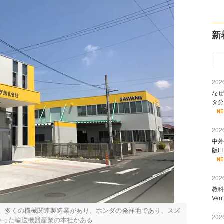
新
2026
なぜ
タ分
N
2026
中外
版F
N
2026
教科
Ve
、多くの機械関連製造業があり、ホンダの発祥地であり、スズ
2026
いった輸送機器産業の本社かある