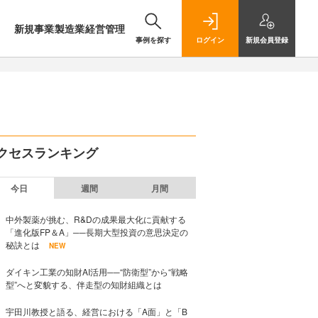
新規事業
製造業
経営管理
事例を探す
ログイン
新規
会員登録
クセスランキング
今日
週間
月間
中外製薬が挑む、R&Dの成果最大化に貢献する
「進化版FP＆A」──長期大型投資の意思決定の
秘訣とは
NEW
ダイキン工業の知財AI活用──“防衛型”から“戦略
型”へと変貌する、伴走型の知財組織とは
宇田川教授と語る、経営における「A面」と「B