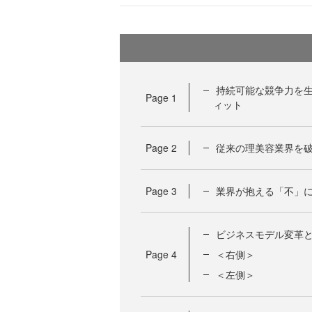
持続可能な競争力を
Page
1
ィット
Page
2
従来の理美容業界を破
Page
3
業界が抱える「不」
ビジネスモデル変革
Page
4
＜右側＞
＜左側＞