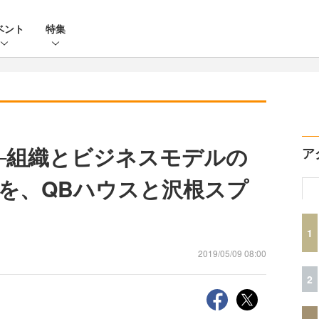
ベント
特集
─組織とビジネスモデルの
ア
を、QBハウスと沢根スプ
1
2019/05/09 08:00
2