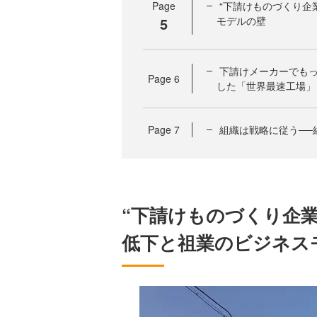
Page
“下請けものづくり企
5
モデルの壁
下請けメーカーでも
Page
6
した「世界最速工場」
Page
7
組織は戦略に従う──
“下請けものづくり企
低下と祖業のビジネス