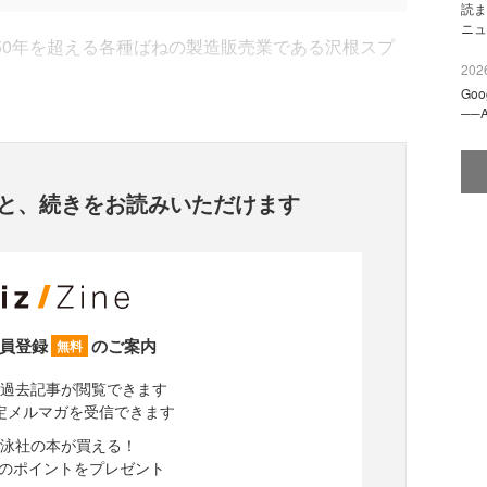
読ま
ニュ
50年を超える各種ばねの製造販売業である沢根スプ
2026
Go
──
と、
続きをお読みいただけます
員登録
のご案内
無料
過去記事が閲覧できます
定メルマガを受信できます
泳社の本が買える！
分のポイントをプレゼント