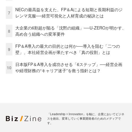
NECの最高益を支えた、FP＆Aによる短期と長期利益のジ
7
レンマ克服──経営可視化と人材育成の秘訣とは
大企業の6割超が陥る「沈黙の組織」──U-ZEROが明かす、
8
高め合う組織への変革要件
FP＆A導入の最大の目的とは何か──導入を阻む「二つの
9
壁」、本社経営企画が果たすべき「真の役割」とは
日本版FP＆A導入を成功させる「6ステップ」──経営企画
10
や経理財務の“キャリア迷子”を救う指針とは？
「Leadership ☓ Innovation」を軸に、企業においてビジネ
スを創出、変革していく事業開発者のためのメディアで
す。