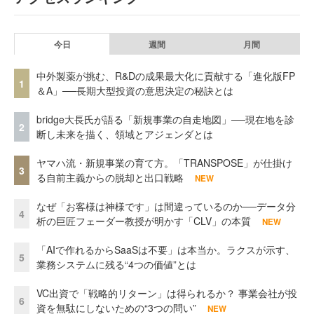
今日
週間
月間
中外製薬が挑む、R&Dの成果最大化に貢献する「進化版FP
1
＆A」──長期大型投資の意思決定の秘訣とは
bridge大長氏が語る「新規事業の自走地図」──現在地を診
2
断し未来を描く、領域とアジェンダとは
ヤマハ流・新規事業の育て方。「TRANSPOSE」が仕掛け
3
る自前主義からの脱却と出口戦略
NEW
なぜ「お客様は神様です」は間違っているのか──データ分
4
析の巨匠フェーダー教授が明かす「CLV」の本質
NEW
「AIで作れるからSaaSは不要」は本当か。ラクスが示す、
5
業務システムに残る“4つの価値”とは
VC出資で「戦略的リターン」は得られるか？ 事業会社が投
6
資を無駄にしないための“3つの問い”
NEW