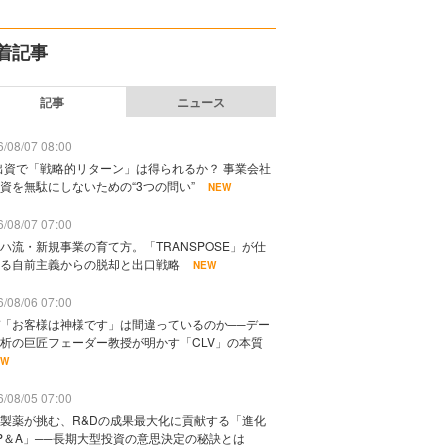
着記事
記事
ニュース
/08/07 08:00
出資で「戦略的リターン」は得られるか？ 事業会社
資を無駄にしないための“3つの問い”
NEW
/08/07 07:00
ハ流・新規事業の育て方。「TRANSPOSE」が仕
る自前主義からの脱却と出口戦略
NEW
/08/06 07:00
「お客様は神様です」は間違っているのか──デー
析の巨匠フェーダー教授が明かす「CLV」の本質
EW
/08/05 07:00
製薬が挑む、R&Dの成果最大化に貢献する「進化
P＆A」──長期大型投資の意思決定の秘訣とは