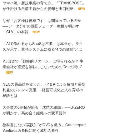
ヤマハ流・新規事業の育て方。「TRANSPOSE」
が仕掛ける自前主義からの脱却と出口戦略
NEW
なぜ「お客様は神様です」は間違っているのか
──データ分析の巨匠フェーダー教授が明かす
「CLV」の本質
NEW
「AIで作れるからSaaSは不要」は本当か。ラク
スが示す、業務システムに残る“4つの価値”とは
VC出資で「戦略的リターン」は得られるか？ 事
業会社が投資を無駄にしないための“3つの問い”
NEW
NECの最高益を支えた、FP＆Aによる短期と長期
利益のジレンマ克服──経営可視化と人材育成の
秘訣とは
大企業の6割超が陥る「沈黙の組織」──U-ZERO
が明かす、高め合う組織への変革要件
教科書にない“実践知”がCVCを救う。Counterpart
Ventures西条氏に聞く成功の条件