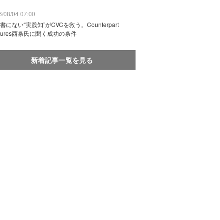
/08/04 07:00
書にない“実践知”がCVCを救う。Counterpart
ntures西条氏に聞く成功の条件
新着記事一覧を見る