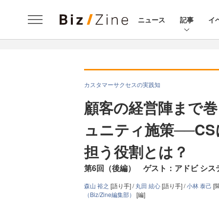
ニュース
記事
イ
カスタマーサクセスの実践知
顧客の経営陣まで巻
ュニティ施策──C
担う役割とは？
第6回（後編） ゲスト：アドビ システ
森山 裕之
[語り手] /
丸田 絃心
[語り手] /
小林 泰己
[聞
（Biz/Zine編集部）
[編]