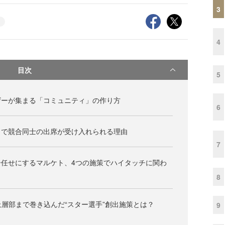
3
4
目次
5
ザーが集まる「コミュニティ」の作り方
6
ィで競合同士の出席が受け入れられる理由
7
ー任せにするマルケト、4つの施策でハイタッチに関わ
8
、上層部まで巻き込んだ“スター選手”創出施策とは？
9