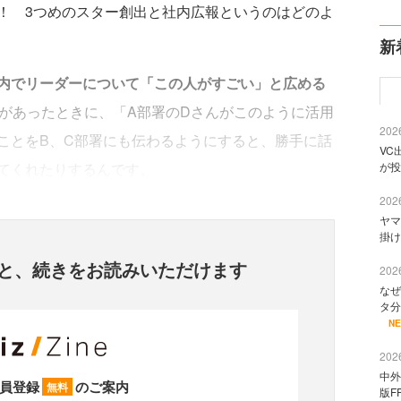
！ 3つめのスター創出と社内広報というのはどのよ
新
内でリーダーについて「この人がすごい」と広める
署があったときに、「A部署のDさんがこのように活用
2026
ことをB、C部署にも伝わるようにすると、勝手に話
VC
てくれたりするんです。
が投
2026
ヤマ
掛け
と、
続きをお読みいただけます
2026
なぜ
タ分
N
2026
中外
員登録
のご案内
無料
版F