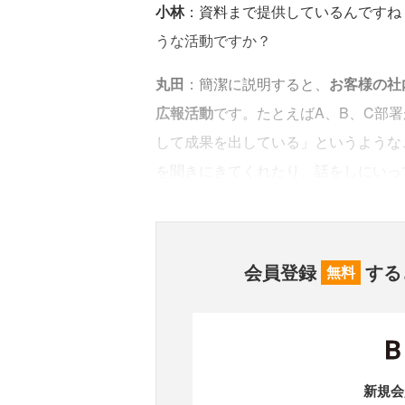
小林
：資料まで提供しているんですね
うな活動ですか？
丸田
：簡潔に説明すると、
お客様の社
広報活動
です。たとえばA、B、C部
して成果を出している」というような
を聞きにきてくれたり、話をしにいっ
会員登録
する
無料
新規会