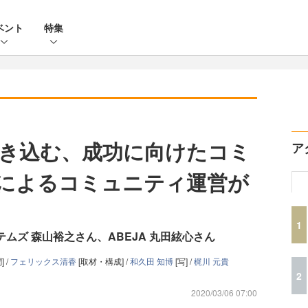
ベント
特集
き込む、成功に向けたコミ
ア
Sによるコミュニティ運営が
1
ムズ 森山裕之さん、ABEJA 丸田絃心さん
] /
フェリックス清香
[取材・構成] /
和久田 知博
[写] /
梶川 元貴
2
2020/03/06 07:00