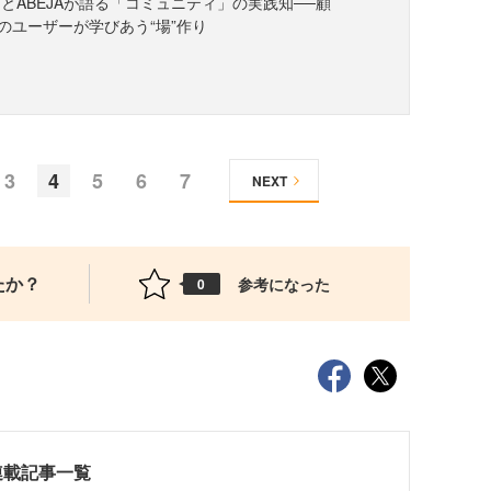
とABEJAが語る「コミュニティ」の実践知──顧
のユーザーが学びあう“場”作り
3
4
5
6
7
NEXT
たか？
参考になった
0
連載記事一覧