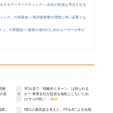
端のカスタマーマーケティング──自社の役員も号泣させる
ケティング」の実践知──既存顧客数の増加に伴い必要とな
ニティ」の実践知──顧客の成功のためのユーザーが学び
貢献
VC出資で「戦略的リターン」は得られる
資の意
6
か？ 事業会社が投資を無駄にしないため
の“3つの問い”
NEW
地図」
NECの最高益を支えた、FP＆Aによる短期