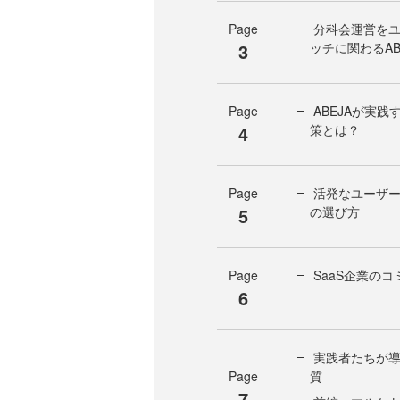
Page
分科会運営をユ
3
ッチに関わるAB
Page
ABEJAが実
4
策とは？
Page
活発なユーザ
5
の選び方
Page
SaaS企業の
6
実践者たちが導
Page
質
7