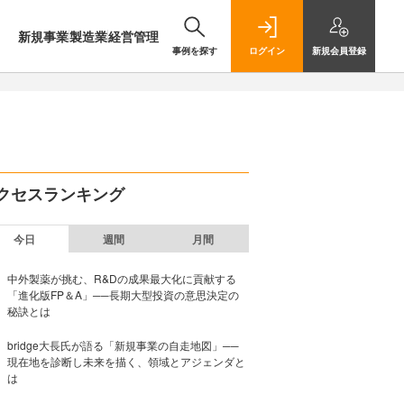
新規事業
製造業
経営管理
事例を探す
ログイン
新規
会員登録
クセスランキング
今日
週間
月間
中外製薬が挑む、R&Dの成果最大化に貢献する
「進化版FP＆A」──長期大型投資の意思決定の
秘訣とは
bridge大長氏が語る「新規事業の自走地図」──
現在地を診断し未来を描く、領域とアジェンダと
は