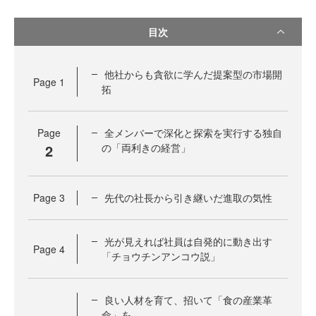
目次
他社からも貪欲に学んだ提案型の市場開
Page
1
拓
Page
全メンバーで深化と探索を実行する独自
2
の「両利きの経営」
Page
3
先代の社長から引き継いだ進取の気性
光が見えれば社員は自発的に動き出す
Page
4
「チョウチンアンコウ説」
良い人材を育て、招いて「食の産業革
命」を