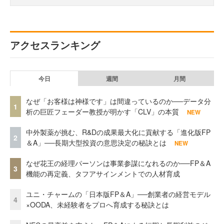
アクセスランキング
今日
週間
月間
なぜ「お客様は神様です」は間違っているのか──データ分
1
析の巨匠フェーダー教授が明かす「CLV」の本質
NEW
中外製薬が挑む、R&Dの成果最大化に貢献する「進化版FP
2
＆A」──長期大型投資の意思決定の秘訣とは
NEW
なぜ花王の経理パーソンは事業参謀になれるのか──FP＆A
3
機能の再定義、タフアサインメントでの人材育成
ユニ・チャームの「日本版FP＆A」──創業者の経営モデル
4
×OODA、未経験者をプロへ育成する秘訣とは