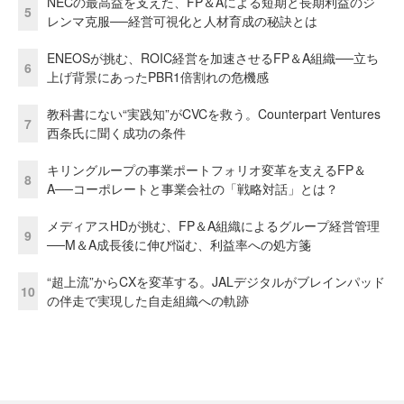
NECの最高益を支えた、FP＆Aによる短期と長期利益のジ
5
レンマ克服──経営可視化と人材育成の秘訣とは
ENEOSが挑む、ROIC経営を加速させるFP＆A組織──立ち
6
上げ背景にあったPBR1倍割れの危機感
教科書にない“実践知”がCVCを救う。Counterpart Ventures
7
西条氏に聞く成功の条件
キリングループの事業ポートフォリオ変革を支えるFP＆
8
A──コーポレートと事業会社の「戦略対話」とは？
メディアスHDが挑む、FP＆A組織によるグループ経営管理
9
──M＆A成長後に伸び悩む、利益率への処方箋
“超上流”からCXを変革する。JALデジタルがブレインパッド
10
の伴走で実現した自走組織への軌跡