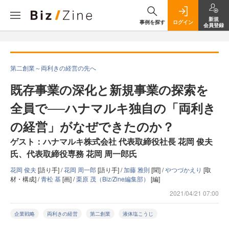
新規
事例を探す
ログイン
会員登録
第二創業～両利きの経営の先へ
既存事業の深化と新規事業の探索を
全員で──ハナマルキ独自の「両利き
の経営」がなぜできたのか？
ゲスト：ハナマルキ株式会社 代表取締役社長 花岡 俊夫
氏、代表取締役専務 花岡 周一郎氏
花岡 俊夫
[語り手] /
花岡 周一郎
[語り手] /
加藤 雅則
[聞] /
やつづかえり
[取
材・構成] /
青松 基
[画] /
栗原 茂（Biz/Zine編集部）
[編]
2021/04/21 07:00
企業戦略
両利きの経営
第二創業
液体塩こうじ