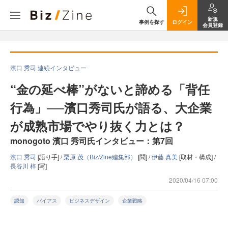
新規
事例を探す
ログイン
会員登録
濱口 秀司 連続インタビュー
“金の延べ棒”がないと諦める「背任
行為」──濱口秀司氏が語る、大企業
が成熟市場でやり抜く力とは？
monogoto 濱口 秀司氏インタビュー：第7回
濱口 秀司
[語り手] /
栗原 茂（Biz/Zine編集部）
[聞] /
伊藤 真美
[取材・構成] /
長谷川 梓
[写]
2020/04/16 07:00
認知
バイアス
ビジネスデザイン
企業戦略