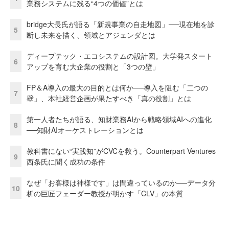
業務システムに残る“4つの価値”とは
bridge大長氏が語る「新規事業の自走地図」──現在地を診
5
断し未来を描く、領域とアジェンダとは
ディープテック・エコシステムの設計図。大学発スタート
6
アップを育む大企業の役割と「3つの壁」
FP＆A導入の最大の目的とは何か──導入を阻む「二つの
7
壁」、本社経営企画が果たすべき「真の役割」とは
第一人者たちが語る、知財業務AIから戦略領域AIへの進化
8
──知財AIオーケストレーションとは
教科書にない“実践知”がCVCを救う。Counterpart Ventures
9
西条氏に聞く成功の条件
なぜ「お客様は神様です」は間違っているのか──データ分
10
析の巨匠フェーダー教授が明かす「CLV」の本質