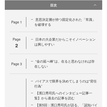
目次
意思決定層が持つ固定化された「常識」
Page
1
を破壊する
Page
日本の大企業だからこそイノベーション
2
は興しやすい
“金の延べ棒”は、在ると思わなければ存
Page
3
在しない
バイアスで限界を決めてしまうのは“背任
行為”
【濱口秀司氏へのインタビュー記事一
覧】から過去の記事を読む
【第5回：濱口秀司氏が語る、「認知バイ