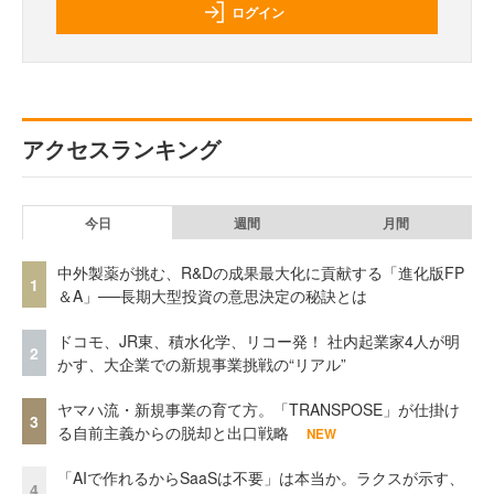
ログイン
アクセスランキング
今日
週間
月間
中外製薬が挑む、R&Dの成果最大化に貢献する「進化版FP
1
＆A」──長期大型投資の意思決定の秘訣とは
ドコモ、JR東、積水化学、リコー発！ 社内起業家4人が明
2
かす、大企業での新規事業挑戦の“リアル”
ヤマハ流・新規事業の育て方。「TRANSPOSE」が仕掛け
3
る自前主義からの脱却と出口戦略
NEW
「AIで作れるからSaaSは不要」は本当か。ラクスが示す、
4