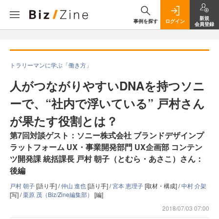
新規
事例を探す
ログイン
会員登録
トラリーマンに学ぶ「働き方」
人がつながりやすいDNAを持つソニ
ーで、“社内で浮いている” 戸村さん
が果たす役割とは？
第7回対談ゲスト：ソニー株式会社 ブランドデザインプ
ラットフォーム UX・事業開発部門 UX企画部 コンテン
ツ開発課 統括課長 戸村 朝子（とむら・あさこ）さん：
後編
戸村 朝子
[語り手] /
仲山 進也
[語り手] /
宮本 恵理子
[取材・構成] /
中村 介架
[写] /
栗原 茂（Biz/Zine編集部）
[編]
2018/07/03 07:00