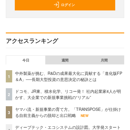
ログイン
アクセスランキング
今日
週間
月間
中外製薬が挑む、R&Dの成果最大化に貢献する「進化版FP
1
＆A」──長期大型投資の意思決定の秘訣とは
ドコモ、JR東、積水化学、リコー発！ 社内起業家4人が明
2
かす、大企業での新規事業挑戦の“リアル”
ヤマハ流・新規事業の育て方。「TRANSPOSE」が仕掛け
3
る自前主義からの脱却と出口戦略
NEW
ディープテック・エコシステムの設計図。大学発スタート