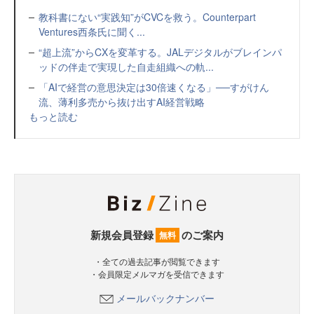
教科書にない“実践知”がCVCを救う。Counterpart
Ventures西条氏に聞く...
“超上流”からCXを変革する。JALデジタルがブレインパ
ッドの伴走で実現した自走組織への軌...
「AIで経営の意思決定は30倍速くなる」──すがけん
流、薄利多売から抜け出すAI経営戦略
もっと読む
新規会員登録
のご案内
無料
・全ての過去記事が閲覧できます
・会員限定メルマガを受信できます
メールバックナンバー