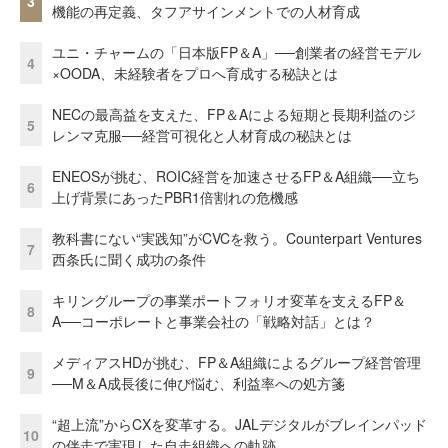
3
機能の再定義、タフアサインメントでの人材育成
ユニ・チャームの「日本版FP＆A」──創業者の経営モデル
4
×OODA、未経験者をプロへ育成する秘訣とは
NECの最高益を支えた、FP＆Aによる短期と長期利益のジ
5
レンマ克服──経営可視化と人材育成の秘訣とは
ENEOSが挑む、ROIC経営を加速させるFP＆A組織──立ち
6
上げ背景にあったPBR1倍割れの危機感
教科書にない“実践知”がCVCを救う。Counterpart Ventures
7
西条氏に聞く成功の条件
キリングループの事業ポートフォリオ変革を支えるFP＆
8
A──コーポレートと事業会社の「戦略対話」とは？
メディアスHDが挑む、FP＆A組織によるグループ経営管理
9
──M＆A成長後に伸び悩む、利益率への処方箋
“超上流”からCXを変革する。JALデジタルがブレインパッド
10
の伴走で実現した自走組織への軌跡