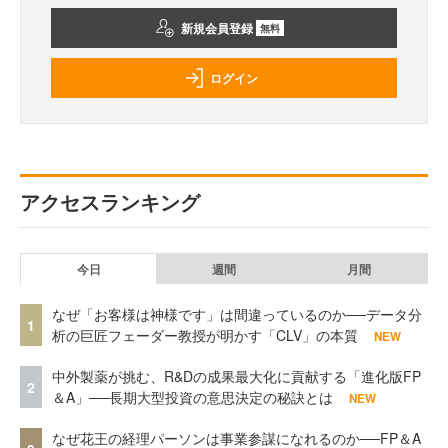
新規会員登録
無料
ログイン
アクセスランキング
今日
週間
月間
なぜ「お客様は神様です」は間違っているのか──データ分
1
析の巨匠フェーダー教授が明かす「CLV」の本質
NEW
中外製薬が挑む、R&Dの成果最大化に貢献する「進化版FP
2
＆A」──長期大型投資の意思決定の秘訣とは
NEW
なぜ花王の経理パーソンは事業参謀になれるのか──FP＆A