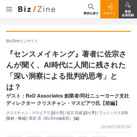
新規
事例を探す
ログイン
会員登録
Biz/Zineインサイト
『センスメイキング』著者に佐宗さ
んが聞く、AI時代に人間に残された
「深い洞察による批判的思考」と
は？
ゲスト：ReD Associates 創業者/同社ニューヨーク支社
ディレクター クリスチャン・マスビアウ氏【前編】
クリスチャン・マスビアウ
[語り手] /
佐宗 邦威
[語り手] /
フェリックス清香
[取材・構成] /
栗原 茂（Biz/Zine編集部）
[編]
2019/07/30 07:00