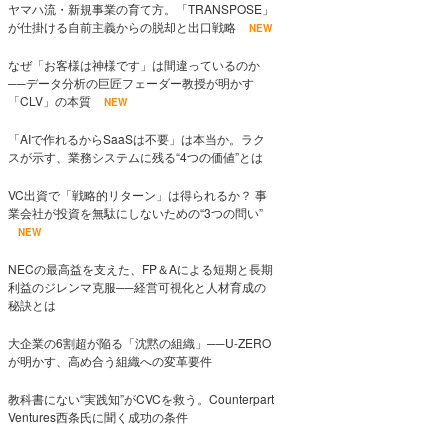
ヤマハ流・新規事業の育て方。「TRANSPOSE」
が仕掛ける自前主義からの脱却と出口戦略
NEW
なぜ「お客様は神様です」は間違っているのか
──データ分析の巨匠フェーダー教授が明かす
「CLV」の本質
NEW
「AIで作れるからSaaSは不要」は本当か。ラク
スが示す、業務システムに残る“4つの価値”とは
VC出資で「戦略的リターン」は得られるか？ 事
業会社が投資を無駄にしないための“3つの問い”
NEW
NECの最高益を支えた、FP＆Aによる短期と長期
利益のジレンマ克服──経営可視化と人材育成の
秘訣とは
大企業の6割超が陥る「沈黙の組織」──U-ZERO
が明かす、高め合う組織への変革要件
教科書にない“実践知”がCVCを救う。Counterpart
Ventures西条氏に聞く成功の条件