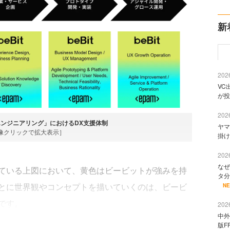
新
2026
VC
が投
2026
エンジニアリング」におけるDX支援体制
ヤマ
像クリックで拡大表示］
掛け
2026
なぜ
ている上図において、黄色はビービットが強みを持
タ分
とに世界観やコンセプトを描いていくのは、ビービ
N
です。
2026
中外
版F