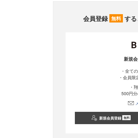
会員登録
する
無料
新規会
・全ての
・会員限
・翔
500円
新規会員登録
無料