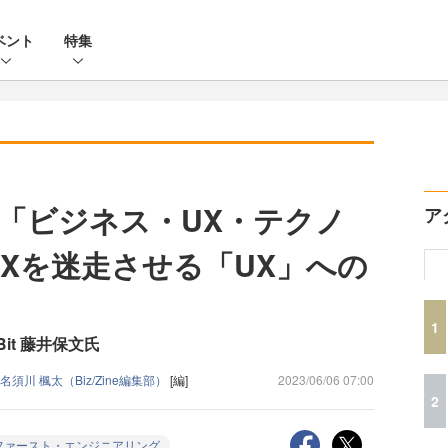
ベント
特集
「ビジネス・UX・テクノ
ア
DXを迷走させる「UX」への
1
eBit 藤井保文氏
名須川 楓太（Biz/Zine編集部）
[編]
2023/06/06 07:00
2
ファースト・エンジニアリング