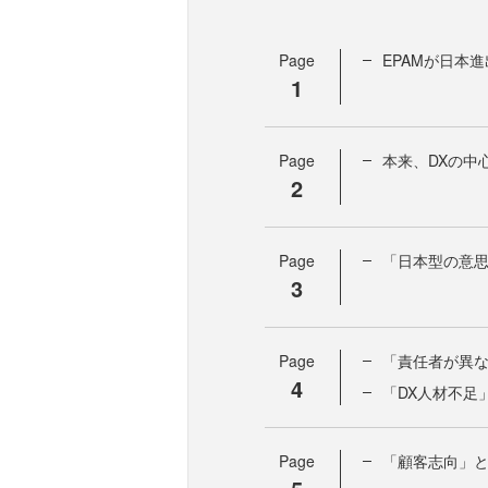
Page
EPAMが日本
1
Page
本来、DXの中
2
Page
「日本型の意
3
Page
「責任者が異な
4
「DX人材不足
Page
「顧客志向」と