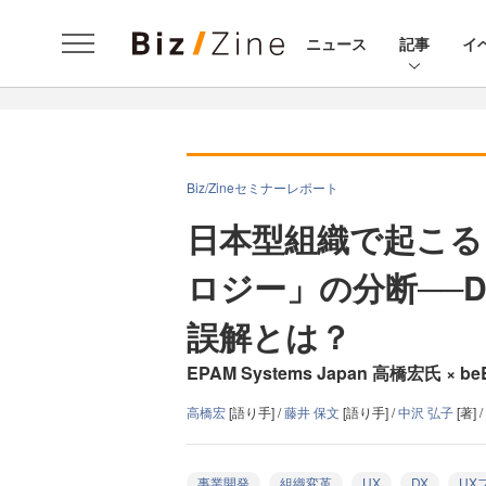
ニュース
記事
イ
Biz/Zineセミナーレポート
日本型組織で起こる
ロジー」の分断──
誤解とは？
EPAM Systems Japan 高橋宏氏 × b
高橋宏
[語り手] /
藤井 保文
[語り手] /
中沢 弘子
[著] /
事業開発
組織変革
UX
DX
UX