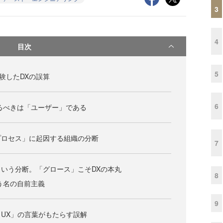
3
4
目次
5
験したDXの誤算
6
るべきは「ユーザー」である
プロセス」に起因する組織の分断
7
いう分断。「グロース」こそDXの本丸
8
う名の自前主義
9
／UX」の言葉がもたらす誤解