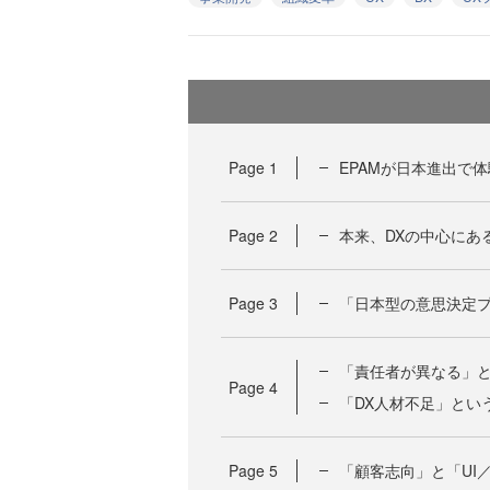
Page
1
EPAMが日本進出で体
Page
2
本来、DXの中心にあ
Page
3
「日本型の意思決定
「責任者が異なる」と
Page
4
「DX人材不足」とい
Page
5
「顧客志向」と「UI