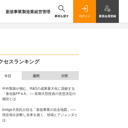
新規事業
製造業
経営管理
事例を探す
ログイン
新規
会員登録
クセスランキング
今日
週間
月間
中外製薬が挑む、R&Dの成果最大化に貢献する
「進化版FP＆A」──長期大型投資の意思決定の
秘訣とは
bridge大長氏が語る「新規事業の自走地図」──
現在地を診断し未来を描く、領域とアジェンダと
は