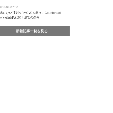
/08/04 07:00
書にない“実践知”がCVCを救う。Counterpart
ntures西条氏に聞く成功の条件
新着記事一覧を見る