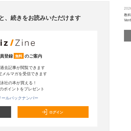
2026
教科
と、
続きをお読みいただけます
Ve
員登録
のご案内
無料
過去記事が閲覧できます
定メルマガを受信できます
泳社の本が買える！
分のポイントをプレゼント
メールバックナンバー
ログイン