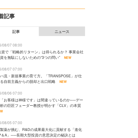
着記事
記事
ニュース
/08/07 08:00
出資で「戦略的リターン」は得られるか？ 事業会社
資を無駄にしないための“3つの問い”
NEW
/08/07 07:00
ハ流・新規事業の育て方。「TRANSPOSE」が仕
る自前主義からの脱却と出口戦略
NEW
/08/06 07:00
「お客様は神様です」は間違っているのか──デー
析の巨匠フェーダー教授が明かす「CLV」の本質
EW
/08/05 07:00
製薬が挑む、R&Dの成果最大化に貢献する「進化
P＆A」──長期大型投資の意思決定の秘訣とは