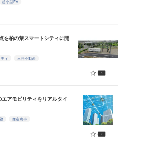
超小型EV
点を柏の葉スマートシティに開
リティ
三井不動産
0
数のエアモビリティをリアルタイ
験
住友商事
0