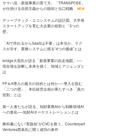
ヤマハ流・新規事業の育て方。「TRANSPOSE」
が仕掛ける自前主義からの脱却と出口戦略
NEW
ディープテック・エコシステムの設計図。大学発
スタートアップを育む大企業の役割と「3つの
壁」
「AIで作れるからSaaSは不要」は本当か。ラク
スが示す、業務システムに残る“4つの価値”とは
bridge大長氏が語る「新規事業の自走地図」──
現在地を診断し未来を描く、領域とアジェンダと
は
FP＆A導入の最大の目的とは何か──導入を阻む
「二つの壁」、本社経営企画が果たすべき「真の
役割」とは
第一人者たちが語る、知財業務AIから戦略領域AI
への進化──知財AIオーケストレーションとは
教科書にない“実践知”がCVCを救う。Counterpart
Ventures西条氏に聞く成功の条件