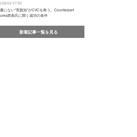
/08/04 07:00
書にない“実践知”がCVCを救う。Counterpart
ntures西条氏に聞く成功の条件
新着記事一覧を見る