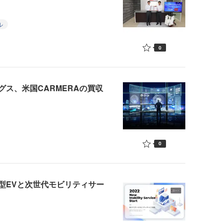
ル
0
ス、米国CARMERAの買収
0
型EVと次世代モビリティサー