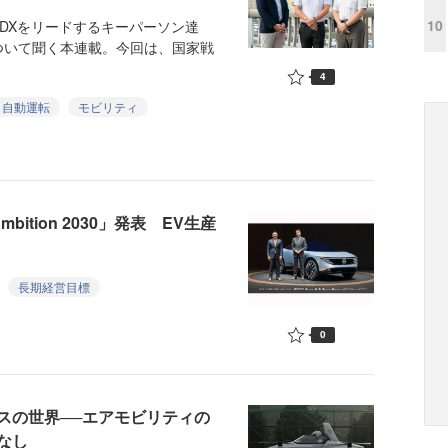
10
DXをリードするキーパーソン達
ついて聞く本連載。今回は、国家戦
4
自動運転
モビリティ
ition 2030」発表 EV生産
長期経営目標
0
スの世界──エアモビリティの
なし