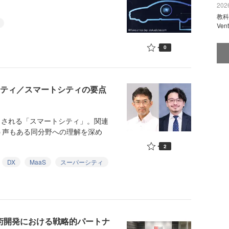
2026
教科
Ve
0
シティ／スマートシティの要点
とされる「スマートシティ」。関連
う声もある同分野への理解を深め
2
DX
MaaS
スーパーシティ
技術開発における戦略的パートナ