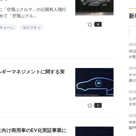
8年に「空飛ぶクルマ」の公開有人飛行
新
めて「空飛ぶクル...
4
チェーン
モビリティ
2026
VC
が投
2026
ルギーマネジメントに関する実
ヤマ
掛け
2026
なぜ
タ分
1
2026
中外
版F
に向け商用車のEV化実証事業に