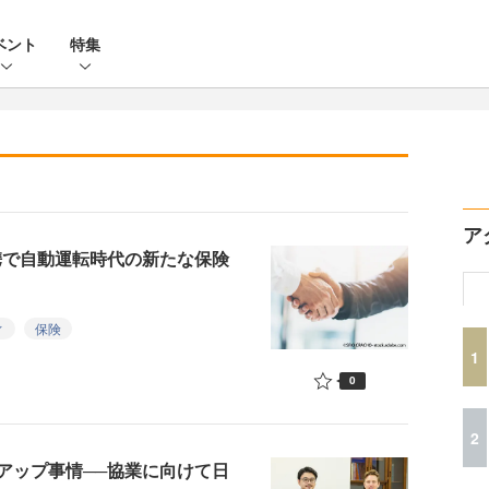
ベント
特集
ア
の提携で自動運転時代の新たな保険
ィ
保険
1
0
2
アップ事情──協業に向けて日