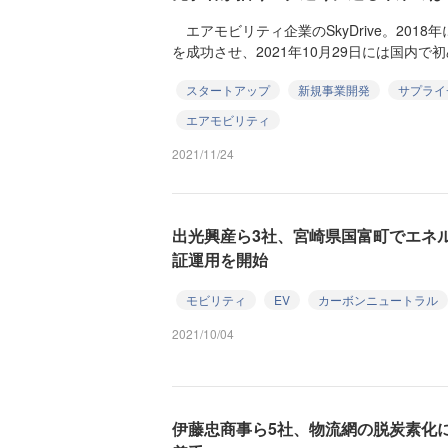
エアモビリティ企業のSkyDrive。201
を成功させ、2021年10月29日には国内で初
スタートアップ
新規事業開発
サプライ
エアモビリティ
2021/11/24
出光興産ら3社、宮崎県国富町でエネ
証運用を開始
モビリティ
EV
カーボンニュートラル
2021/10/04
伊藤忠商事ら5社、物流網の脱炭素化