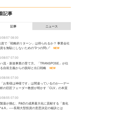
着記事
記事
ニュース
/08/07 08:00
出資で「戦略的リターン」は得られるか？ 事業会社
資を無駄にしないための“3つの問い”
NEW
/08/07 07:00
ハ流・新規事業の育て方。「TRANSPOSE」が仕
る自前主義からの脱却と出口戦略
NEW
/08/06 07:00
「お客様は神様です」は間違っているのか──デー
析の巨匠フェーダー教授が明かす「CLV」の本質
/08/05 07:00
製薬が挑む、R&Dの成果最大化に貢献する「進化
P＆A」──長期大型投資の意思決定の秘訣とは