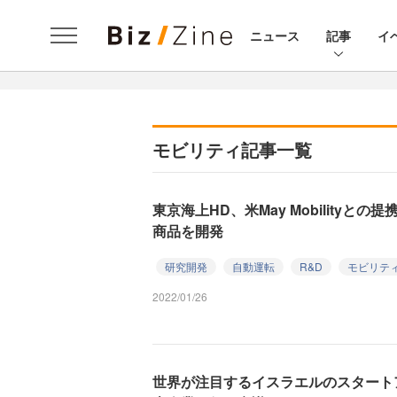
ニュース
記事
イ
モビリティ記事一覧
東京海上HD、米May Mobilityと
商品を開発
研究開発
自動運転
R&D
モビリテ
2022/01/26
世界が注目するイスラエルのスタート