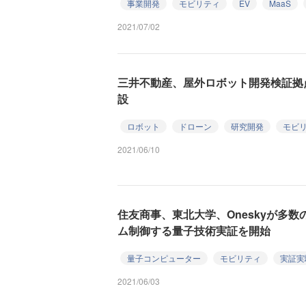
事業開発
モビリティ
EV
MaaS
2021/07/02
三井不動産、屋外ロボット開発検証拠
設
ロボット
ドローン
研究開発
モビ
2021/06/10
住友商事、東北大学、Oneskyが多
ム制御する量子技術実証を開始
量子コンピューター
モビリティ
実証実
2021/06/03