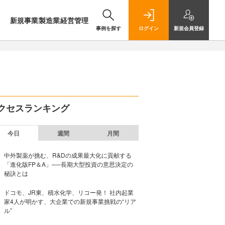
新規事業
製造業
経営管理
事例を探す
ログイン
新規
会員登録
クセスランキング
今日
週間
月間
中外製薬が挑む、R&Dの成果最大化に貢献する
「進化版FP＆A」──長期大型投資の意思決定の
秘訣とは
ドコモ、JR東、積水化学、リコー発！ 社内起業
家4人が明かす、大企業での新規事業挑戦の“リア
ル”