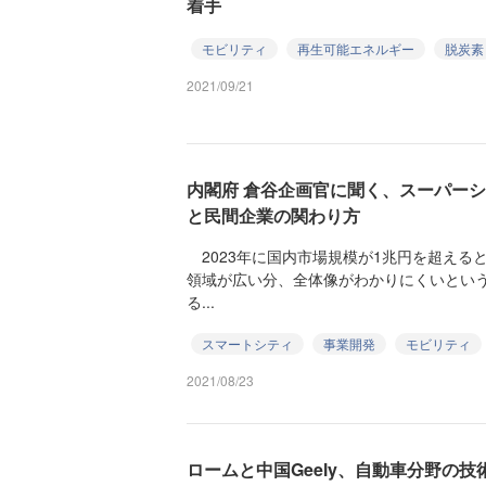
着手
モビリティ
再生可能エネルギー
脱炭素
2021/09/21
内閣府 倉谷企画官に聞く、スーパー
と民間企業の関わり方
2023年に国内市場規模が1兆円を超える
領域が広い分、全体像がわかりにくいとい
る...
スマートシティ
事業開発
モビリティ
2021/08/23
ロームと中国Geely、自動車分野の