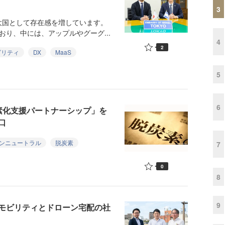
3
国として存在感を増しています。
おり、中には、アップルやグーグ...
4
2
ビリティ
DX
MaaS
5
6
素化支援パートナーシップ」を
口
ンニュートラル
脱炭素
7
0
8
9
モビリティとドローン宅配の社