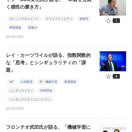
く感性の磨き方」
タレントマネジメント
クリエイティビティ
創造性
1
事業開発
想像力
2016/10/07
レイ・カーツワイルが語る、指数関数的
な「思考」とシンギュラリティの「課
題」
4
IoT
人材教育
AI・機械学習
事業開発
シンギュラリティ
GNR革命
シンギュラリティユニバシティ
2016/10/07
フロンテオ武田氏が語る、「機械学習に