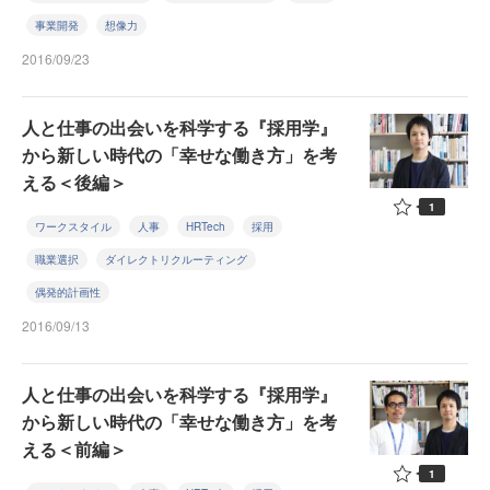
事業開発
想像力
2016/09/23
人と仕事の出会いを科学する『採用学』
から新しい時代の「幸せな働き方」を考
える＜後編＞
1
ワークスタイル
人事
HRTech
採用
職業選択
ダイレクトリクルーティング
偶発的計画性
2016/09/13
人と仕事の出会いを科学する『採用学』
から新しい時代の「幸せな働き方」を考
える＜前編＞
1