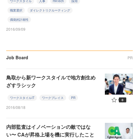
ワークスタイル
人事
HRTech
採用
職業選択
ダイレクトリクルーティング
偶発的計画性
2016/09/09
Job Board
PR
鳥取から新ワークスタイルで地方創生め
ざすラシック
ワークスタイルIT
ワークプレイス
PR
0
2016/08/18
内部監査はイノベーションの敵ではな
い〜 CAが昇格上場を機に実行したこと