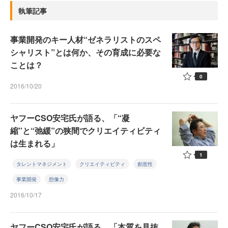
執筆記事
事業開発のキー人材“ゼネラリストのスペ
シャリスト”とは何か、その育成に必要な
ことは？
0
2016/10/20
ヤフーCSO安宅氏が語る、「“凝
縮”と“弛緩”の狭間でクリエイティビティ
は生まれる」
1
タレントマネジメント
クリエイティビティ
創造性
事業開発
想像力
2016/10/17
ヤフーCSO安宅氏が語る、「本質を見抜