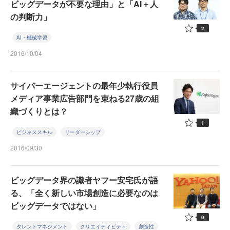
ビッグデータが不要な理由」と「AI＋人
の判断力」
2
AI・機械学習
2016/10/04
サイバーエージェントの最年少執行役員
メディア事業広告部門を束ねる27歳の組
織づくりとは？
1
ビジネススキル
リーダーシップ
2016/09/30
ビッグデータ界の識者ヤフー安宅氏が語
る、「全く新しい市場創造に必要なのは
ビッグデータではない」
0
タレントマネジメント
クリエイティビティ
創造性