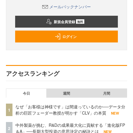
メールバックナンバー
新規会員登録
無料
ログイン
アクセスランキング
今日
週間
月間
なぜ「お客様は神様です」は間違っているのか──データ分
1
析の巨匠フェーダー教授が明かす「CLV」の本質
NEW
中外製薬が挑む、R&Dの成果最大化に貢献する「進化版FP
2
＆A」──長期大型投資の意思決定の秘訣とは
NEW