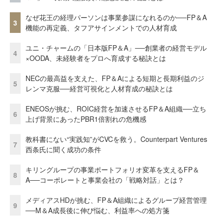
なぜ花王の経理パーソンは事業参謀になれるのか──FP＆A
3
機能の再定義、タフアサインメントでの人材育成
ユニ・チャームの「日本版FP＆A」──創業者の経営モデル
4
×OODA、未経験者をプロへ育成する秘訣とは
NECの最高益を支えた、FP＆Aによる短期と長期利益のジ
5
レンマ克服──経営可視化と人材育成の秘訣とは
ENEOSが挑む、ROIC経営を加速させるFP＆A組織──立ち
6
上げ背景にあったPBR1倍割れの危機感
教科書にない“実践知”がCVCを救う。Counterpart Ventures
7
西条氏に聞く成功の条件
キリングループの事業ポートフォリオ変革を支えるFP＆
8
A──コーポレートと事業会社の「戦略対話」とは？
メディアスHDが挑む、FP＆A組織によるグループ経営管理
9
──M＆A成長後に伸び悩む、利益率への処方箋