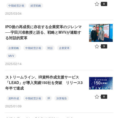
0
中期経営計画
経営戦略
2025/03/04
IPO後の再成長に存在する企業変革のジレンマ
──宇田川准教授と語る、戦略とMVVが連動す
る対話的変革
3
企業戦略
中期経営計画
対話
企業変革
MVV
2025/02/14
ストリームライン、IR資料作成支援サービス
「LEAD」が導入実績150社を突破 リリース3
年半で達成
0
資料作成
中期経営計画
IR
決算報告
2025/01/09