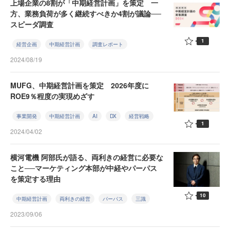
上場企業の8割が「中期経営計画」を策定 一
方、業務負荷が多く継続すべきか4割が議論──
スピーダ調査
1
経営企画
中期経営計画
調査レポート
2024/08/19
MUFG、中期経営計画を策定 2026年度に
ROE9％程度の実現めざす
事業開発
中期経営計画
AI
DX
経営戦略
1
2024/04/02
横河電機 阿部氏が語る、両利きの経営に必要な
こと──マーケティング本部が中経やパーパス
を策定する理由
10
中期経営計画
両利きの経営
パーパス
三識
2023/09/06