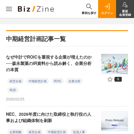
新規
事例を探す
ログイン
会員登録
中期経営計画記事一覧
なぜ中計でROICを重視する企業が増えたのか
──森永製菓のIR資料から読み解く、企業分析
の本質
3
経営企画
中期経営計画
ROIC
企業分析
ROE
2026/02/25
NEC、2026年度に向けた取締役と執行役の人
事および組織体制を刷新
企業戦略
経営企画
中期経営計画
役員人事