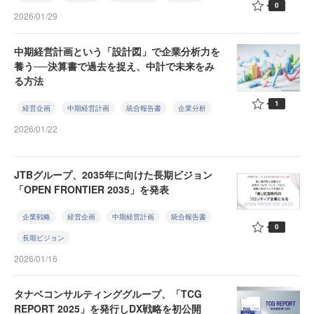
0
2026/01/29
中期経営計画という「設計図」で企業分析力を
養う──決算書で過去を捉え、中計で未来をみ
る方法
1
経営企画
中期経営計画
統合報告書
企業分析
2026/01/22
JTBグループ、2035年に向けた長期ビジョン
「OPEN FRONTIER 2035」を発表
企業戦略
経営企画
中期経営計画
統合報告書
0
長期ビジョン
2026/01/16
タナベコンサルティンググループ、「TCG
REPORT 2025」を発行しDX戦略を初公開