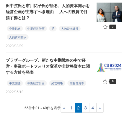
田中弦氏と市川祐子氏が語る、人的資本開示を
経営企画が主導すべき理由──人への投資で目
指す姿とは？
7
企業戦略
中期経営計画
IR
人的資本経営
人的資本開示
2023/03/29
ブラザーグループ、新たな中期戦略の中で経
営・事業ポートフォリオ変革や非財務資本に関
する方針を発表
0
事業開発
中期経営計画
経営戦略
非財務資本
2022/05/12
«
1
2
3
4
»
65件中21～40件を表示