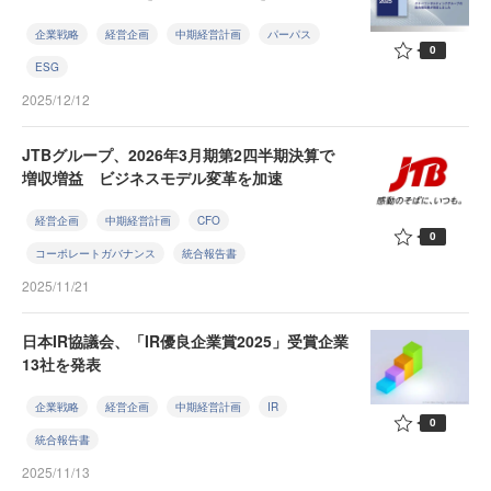
企業戦略
経営企画
中期経営計画
パーパス
0
ESG
2025/12/12
JTBグループ、2026年3月期第2四半期決算で
増収増益 ビジネスモデル変革を加速
経営企画
中期経営計画
CFO
0
コーポレートガバナンス
統合報告書
2025/11/21
日本IR協議会、「IR優良企業賞2025」受賞企業
13社を発表
企業戦略
経営企画
中期経営計画
IR
0
統合報告書
2025/11/13