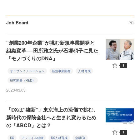
Job Board
PR
“創業200年企業”が挑む新規事業開発と
組織変革──田所雅之氏が石塚硝子に見た
「モノづくりのDNA」
3
オープンイノベーション
新規事業開発
人材育成
研究開発（R&D）
2023/03/03
「DXは“維新”」東京海上の流儀で挑む、
新時代の保険会社へと生まれ変わるため
の「ABCD」とは？
1
DX
アジャイル組織
DX人材育成
金融DX