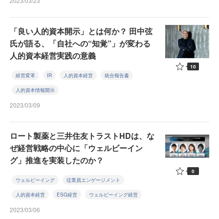
2023/03/23
「良い人的資本開示」とは何か？ 田中弦
氏が語る、「自社への“知覚”」が変わる
人的資本経営実践の意義
10
経営変革
IR
人的資本経営
統合報告書
人的資本情報開示
2023/03/09
ロート製薬と三井住友トラストHDは、な
ぜ経営戦略の中心に「ウェルビーイン
グ」推進を実装したのか？
0
ウェルビーイング
従業員エンゲージメント
人的資本経営
ESG経営
ウェルビーイング経営
2023/03/06