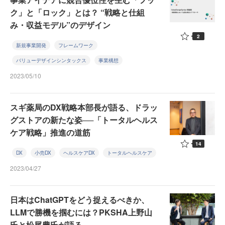
ク」と「ロック」とは？ “戦略と仕組
み・収益モデル”のデザイン
2
新規事業開発
フレームワーク
バリューデザインシンタックス
事業構想
2023/05/10
スギ薬局のDX戦略本部長が語る、ドラッ
グストアの新たな姿──「トータルヘルス
ケア戦略」推進の道筋
14
DX
小売DX
ヘルスケアDX
トータルヘルスケア
2023/04/27
日本はChatGPTをどう捉えるべきか、
LLMで勝機を掴むには？PKSHA上野山
氏と松尾豊氏が語る