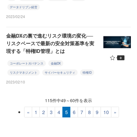
データドリブン経営
2023/02/24
金融DXの裏で進むリスク環境の変化──
リスクベースで最新の安全対策基準を実
現する「特権ID管理」とは
0
コーポレートガバナンス
金融DX
リスクマネジメント
サイバーセキュリティ
特権ID
2023/02/10
115件中49～60件を表示
«
1
2
3
4
5
6
7
8
9
10
»