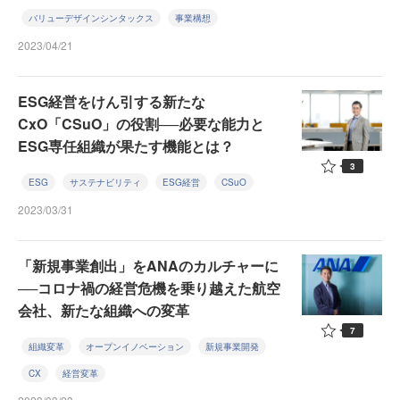
バリューデザインシンタックス
事業構想
2023/04/21
ESG経営をけん引する新たな
CxO「CSuO」の役割──必要な能力と
ESG専任組織が果たす機能とは？
3
ESG
サステナビリティ
ESG経営
CSuO
2023/03/31
「新規事業創出」をANAのカルチャーに
──コロナ禍の経営危機を乗り越えた航空
会社、新たな組織への変革
7
組織変革
オープンイノベーション
新規事業開発
CX
経営変革