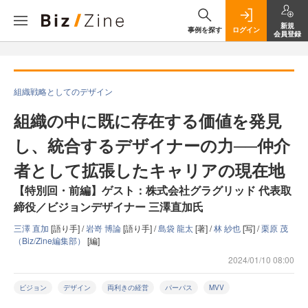
新規
事例を探す
ログイン
会員登録
組織戦略としてのデザイン
組織の中に既に存在する価値を発見
し、統合するデザイナーの力──仲介
者として拡張したキャリアの現在地
【特別回・前編】ゲスト：株式会社グラグリッド 代表取
締役／ビジョンデザイナー 三澤直加氏
三澤 直加
[語り手] /
岩嵜 博論
[語り手] /
島袋 龍太
[著] /
林 紗也
[写] /
栗原 茂
（Biz/Zine編集部）
[編]
2024/01/10 08:00
ビジョン
デザイン
両利きの経営
パーパス
MVV