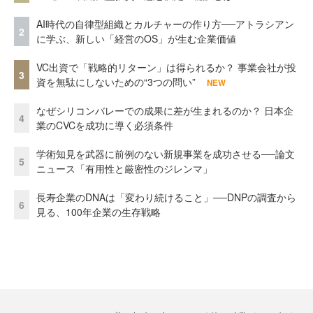
AI時代の自律型組織とカルチャーの作り方──アトラシアン
2
に学ぶ、新しい「経営のOS」が生む企業価値
VC出資で「戦略的リターン」は得られるか？ 事業会社が投
3
資を無駄にしないための“3つの問い”
NEW
なぜシリコンバレーでの成果に差が生まれるのか？ 日本企
4
業のCVCを成功に導く必須条件
学術知見を武器に前例のない新規事業を成功させる──論文
5
ニュース「有用性と厳密性のジレンマ」
長寿企業のDNAは「変わり続けること」──DNPの調査から
6
見る、100年企業の生存戦略