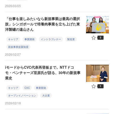
2026/03/05
「仕事を楽しみたいなら新規事業は最高の選択
肢」シンガポールで培養肉事業を立ち上げた東
洋製罐の遠山さん
2
キャリア
事業開発
イントラプレナー
製造業
新規事業提案制度
2026/02/27
iモードからCVC代表再登板まで。NTTドコ
モ・ベンチャーズ笹原氏が語る、30年の新規事
業史
1
キャリア
CVC
事業開発
オープンイノベーション
大企業
2026/02/18