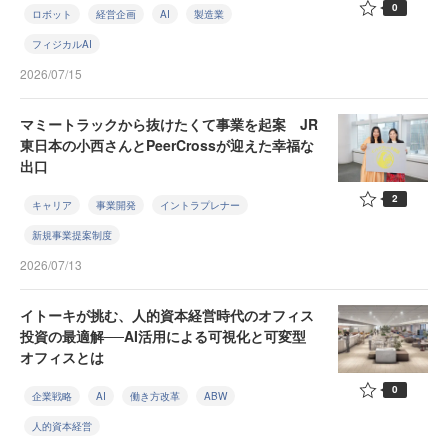
0
ロボット
経営企画
AI
製造業
フィジカルAI
2026/07/15
マミートラックから抜けたくて事業を起案 JR
東日本の小西さんとPeerCrossが迎えた幸福な
出口
2
キャリア
事業開発
イントラプレナー
新規事業提案制度
2026/07/13
イトーキが挑む、人的資本経営時代のオフィス
投資の最適解──AI活用による可視化と可変型
オフィスとは
0
企業戦略
AI
働き方改革
ABW
人的資本経営