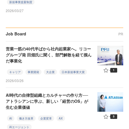
新規事業提案制度
2026/03/27
Job Board
PR
営業一筋の40代半ばから社内起業家へ。リコー
グループ発 田畑氏に聞く、部門解散を経て掴ん
だ事業化
1
キャリア
事業開発
大企業
日本新規事業大賞
2026/03/26
AI時代の自律型組織とカルチャーの作り方──
アトラシアンに学ぶ、新しい「経営のOS」が
生む企業価値
5
AI
働き方改革
企業変革
AX
AIエージェント