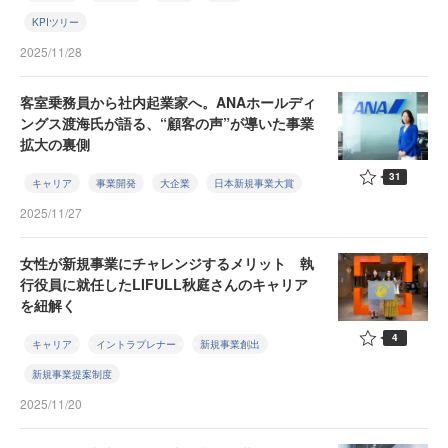
KPIツリー
2025/11/28
客室乗務員から社内起業家へ。ANAホールディ
ングス渡海氏が語る、“顧客の声”が導いた事業
拡大の裏側
31
キャリア
事業開発
大企業
日本新規事業大賞
2025/11/27
女性が新規事業にチャレンジするメリット 執
行役員に就任したLIFULL秋庭さんのキャリア
を紐解く
4
キャリア
イントラプレナー
新規事業創出
新規事業提案制度
2025/11/20