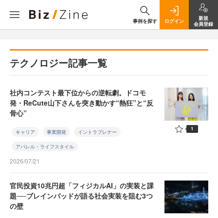
新規
事例を探す
ログイン
会員登録
テクノロジー記事一覧
社内コンテスト最下位からの逆転劇。ドコモ
発・ReCute山下さんを突き動かす“熱狂”と“反
骨心”
1
キャリア
事業開発
イントラプレナー
アパレル・ライフスタイル
2026/07/21
官民投資10兆円超「フィジカルAI」の実装と課
題──ブレインパッドが語る社会実装を阻む3つ
の壁