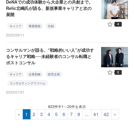
DeNAでの成功体験から大企業との共創まで。
Relic北嶋氏が語る、新規事業キャリアと次の
展開
4
キャリア
事業開発
共創
2025/09/11
コンサルマンが語る、“戦略的いい人”が成功す
るキャリア戦略──未経験者のコンサル転職と
ポストコンサル
2
キャリア
企業戦略
経営企画
コンサルティングファーム
2025/07/01
823件中1～20件を表示
«
1
2
3
4
5
6
7
8
...
41
42
»