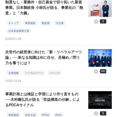
制度なし・業務外・自己資金で切り拓いた新規
事業。日本製鉄発 小林氏が語る、事業化の「熱
意」と「大義」
2
キャリア
事業開発
製造業
大企業
日本新規事業大賞
2026/01/28
次世代の経営者に向けた「新・リベラルアーツ
論」──単なる知識はAIに任せ、見極め／問う
力を養うには？
101
企業戦略
リベラルアーツ
パーパス
2025/12/24
事業計画とは検証と学習により作り直すもの
──木村義弘氏が語る「収益構造の分解」によ
るPDCAサイクル
2
事業開発
経営企画
PDCA
ROIC