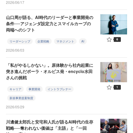
2026/06/17
山口周が語る、AI時代のリーダーと事業開発の
条件──アジェンダ設定力とスマイルカーブの
両端へのシフト
6
リーダーシップ
企業戦略
マネジメント
AI
2026/06/03
「私がやるしかない」。原体験から社内起業に
突き進んだポーラ・オルビス発・encyclo水田
さんの挑戦
1
キャリア
事業開発
イントラプレナー
新規事業提案制度
2026/05/29
川邊健太郎氏と安宅和人氏が語るAI時代の生存
戦略──奪われない価値は「主語」と「一回