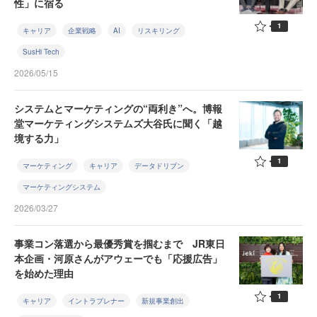
性」に宿る
1
キャリア
企業戦略
AI
リスキリング
SusHi Tech
2026/05/15
システムとマーケティングの“両利き”へ。博報
堂マーケティングシステムズ大谷氏に聞く「越
境する力」
1
マーケティング
キャリア
データドリブン
マーケティングシステム
2026/03/27
事業コン落選から最優秀賞を掴むまで JR東日
本企画・河原さんがアウェーでも「応援広告」
を始めた理由
1
キャリア
イントラプレナー
新規事業創出