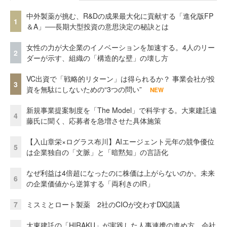
中外製薬が挑む、R&Dの成果最大化に貢献する「進化版FP
1
＆A」──長期大型投資の意思決定の秘訣とは
女性の力が大企業のイノベーションを加速する。4人のリー
2
ダーが示す、組織の「構造的な壁」の壊し方
VC出資で「戦略的リターン」は得られるか？ 事業会社が投
3
資を無駄にしないための“3つの問い”
NEW
新規事業提案制度を「The Model」で科学する。大東建託遠
4
藤氏に聞く、応募者を急増させた具体施策
【入山章栄×ログラス布川】AIエージェント元年の競争優位
5
は企業独自の「文脈」と「暗黙知」の言語化
なぜ利益は4倍超になったのに株価は上がらないのか。未来
6
の企業価値から逆算する「両利きのIR」
7
ミスミとロート製薬 2社のCIOが交わすDX談議
大東建託の「HIRAKU」が実践した人事連携の進め方。会社