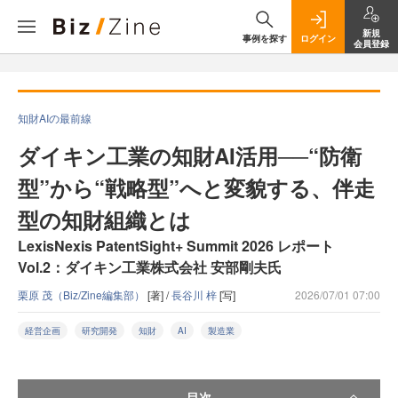
新規
事例を探す
ログイン
会員登録
知財AIの最前線
ダイキン工業の知財AI活用──“防衛
型”から“戦略型”へと変貌する、伴走
型の知財組織とは
LexisNexis PatentSight+ Summit 2026 レポート
Vol.2：ダイキン工業株式会社 安部剛夫氏
栗原 茂（Biz/Zine編集部）
[著] /
長谷川 梓
[写]
2026/07/01 07:00
経営企画
研究開発
知財
AI
製造業
目次