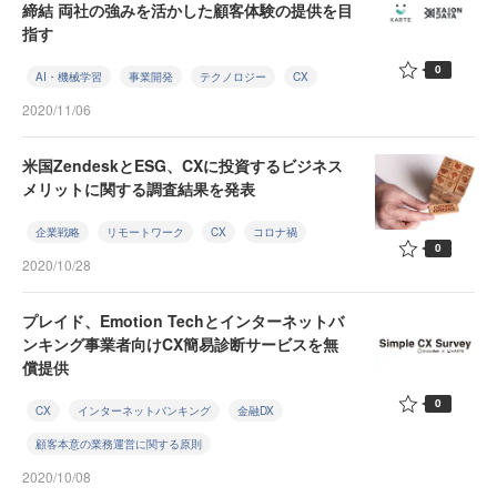
締結 両社の強みを活かした顧客体験の提供を目
指す
0
AI・機械学習
事業開発
テクノロジー
CX
2020/11/06
米国ZendeskとESG、CXに投資するビジネス
メリットに関する調査結果を発表
企業戦略
リモートワーク
CX
コロナ禍
0
2020/10/28
プレイド、Emotion Techとインターネットバ
ンキング事業者向けCX簡易診断サービスを無
償提供
0
CX
インターネットバンキング
金融DX
顧客本意の業務運営に関する原則
2020/10/08