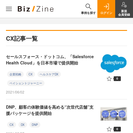
新規
事例を探す
ログイン
会員登録
CX記事一覧
セールスフォース・ドットコム、「Salesforce
Health Cloud」を日本市場で提供開始
企業戦略
CX
ヘルスケアDX
0
ペイシェントジャーニー
2021/06/02
DNP、顧客の体験価値を高める“次世代店舗”支
援パッケージを提供開始
CX
DX
DNP
0