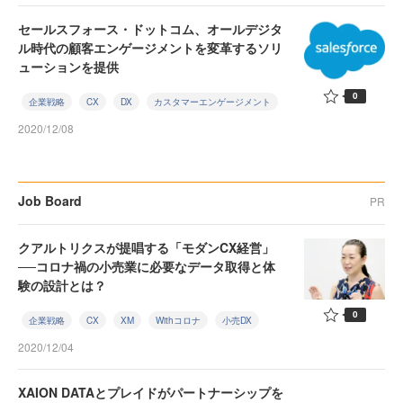
セールスフォース・ドットコム、オールデジタ
ル時代の顧客エンゲージメントを変革するソリ
ューションを提供
0
企業戦略
CX
DX
カスタマーエンゲージメント
2020/12/08
Job Board
PR
クアルトリクスが提唱する「モダンCX経営」
──コロナ禍の小売業に必要なデータ取得と体
験の設計とは？
0
企業戦略
CX
XM
Withコロナ
小売DX
2020/12/04
XAION DATAとプレイドがパートナーシップを