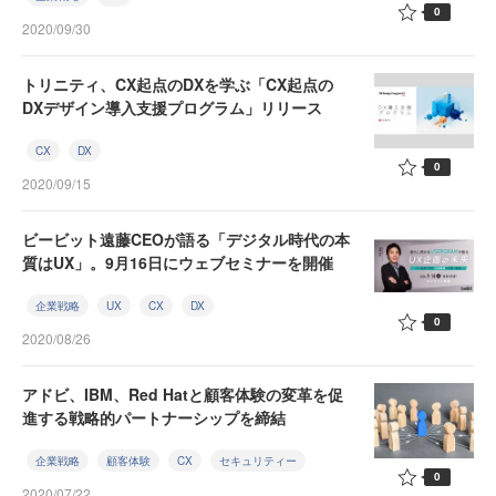
0
2020/09/30
トリニティ、CX起点のDXを学ぶ「CX起点の
DXデザイン導入支援プログラム」リリース
CX
DX
0
2020/09/15
ビービット遠藤CEOが語る「デジタル時代の本
質はUX」。9月16日にウェブセミナーを開催
企業戦略
UX
CX
DX
0
2020/08/26
アドビ、IBM、Red Hatと顧客体験の変革を促
進する戦略的パートナーシップを締結
企業戦略
顧客体験
CX
セキュリティー
0
2020/07/22