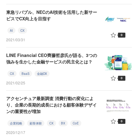
東急リバブル、NECのAI技術を活用した新サー
ビスでCX向上を目指す
AI
CX
0
2021/03/31
LINE Financial CEO齊藤哲彦氏が語る、3つの
強みを生かした金融サービスの民主化とは？
CX
BaaS
金融DX
0
2021/02/25
アクセンチュア最新調査 消費行動の変化によ
り、企業の長期的成長における顧客体験デザイ
ンの重要性が増加
0
企業戦略
顧客体験
CX
BX
CoE
2020/12/17