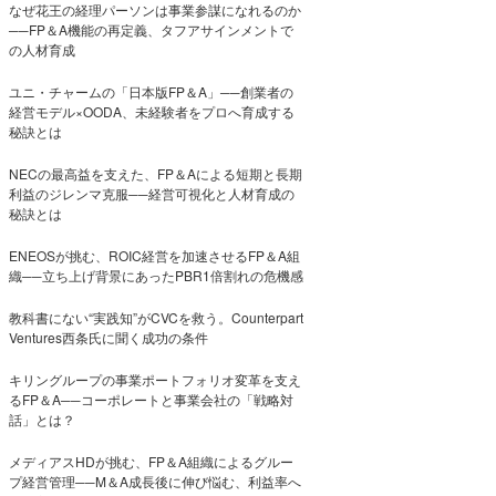
なぜ花王の経理パーソンは事業参謀になれるのか
──FP＆A機能の再定義、タフアサインメントで
の人材育成
ユニ・チャームの「日本版FP＆A」──創業者の
経営モデル×OODA、未経験者をプロへ育成する
秘訣とは
NECの最高益を支えた、FP＆Aによる短期と長期
利益のジレンマ克服──経営可視化と人材育成の
秘訣とは
ENEOSが挑む、ROIC経営を加速させるFP＆A組
織──立ち上げ背景にあったPBR1倍割れの危機感
教科書にない“実践知”がCVCを救う。Counterpart
Ventures西条氏に聞く成功の条件
キリングループの事業ポートフォリオ変革を支え
るFP＆A──コーポレートと事業会社の「戦略対
話」とは？
メディアスHDが挑む、FP＆A組織によるグルー
プ経営管理──M＆A成長後に伸び悩む、利益率へ