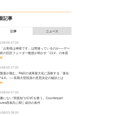
着記事
記事
ニュース
/08/06 07:00
「お客様は神様です」は間違っているのか──デー
析の巨匠フェーダー教授が明かす「CLV」の本質
EW
/08/05 07:00
製薬が挑む、R&Dの成果最大化に貢献する「進化
P＆A」──長期大型投資の意思決定の秘訣とは
EW
/08/04 07:00
書にない“実践知”がCVCを救う。Counterpart
ntures西条氏に聞く成功の条件
/08/03 08:00