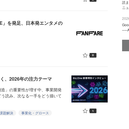
読ま
ニュ
2026
RE」を発足、日本発エンタメの
Go
──
0
聞く、2026年の注力テーマ
造」の重要性が増す中、事業開発
どう読み、次なる一手をどう描いて
1
課題解決
事業化・グロース