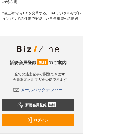
の処方箋
“超上流”からCXを変革する。JALデジタルがブレ
インパッドの伴走で実現した自走組織への軌跡
新規会員登録
のご案内
無料
・全ての過去記事が閲覧できます
・会員限定メルマガを受信できます
メールバックナンバー
新規会員登録
無料
ログイン