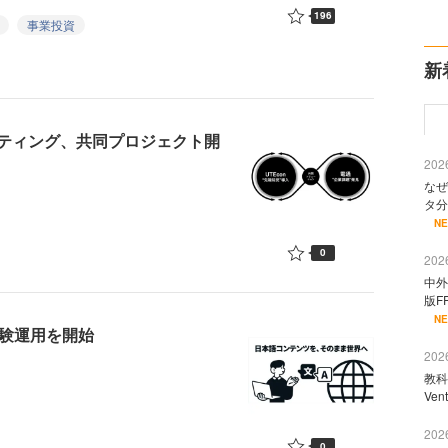
196
事業投資
新
ティング、共同プロジェクト開
2026
なぜ
タ分
N
0
2026
中外
版F
N
試験運用を開始
2026
教科
Ve
2026
0