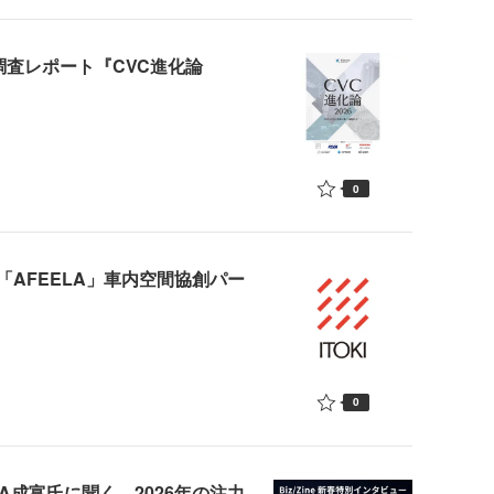
の定量調査レポート『CVC進化論
0
AFEELA」車内空間協創パー
0
OIRA成富氏に聞く、2026年の注力