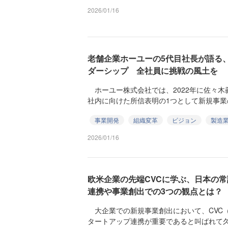
2026/01/16
老舗企業ホーユーの5代目社長が語る
ダーシップ 全社員に挑戦の風土を
ホーユー株式会社では、2022年に佐々木
社内に向けた所信表明の1つとして新規事業の
事業開発
組織変革
ビジョン
製造
2026/01/16
欧米企業の先端CVCに学ぶ、日本の常
連携や事業創出での3つの観点とは？
大企業での新規事業創出において、CVC（Corpora
タートアップ連携が重要であると叫ばれて久し