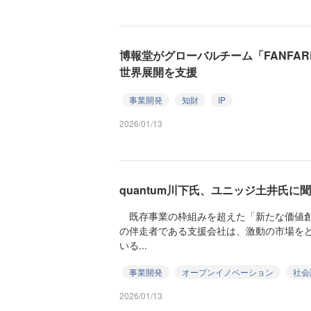
博報堂がグローバルチーム「FANFA
世界展開を支援
事業開発
知財
IP
2026/01/13
quantum川下氏、ユニッジ土井氏に
既存事業の枠組みを超えた「新たな価値創
の伴走者である支援会社は、激動の市場を
いる...
事業開発
オープンイノベーション
社会
2026/01/13