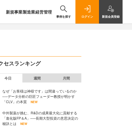
新規事業
製造業
経営管理
事例を探す
ログイン
新規
会員登録
クセスランキング
今日
週間
月間
なぜ「お客様は神様です」は間違っているのか
──データ分析の巨匠フェーダー教授が明かす
「CLV」の本質
NEW
中外製薬が挑む、R&Dの成果最大化に貢献する
「進化版FP＆A」──長期大型投資の意思決定の
秘訣とは
NEW