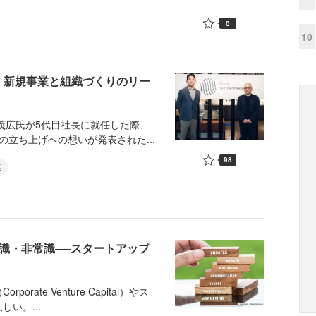
0
10
、新規事業と組織づくりのリー
義広氏が5代目社長に就任した際、
立ち上げへの想いが発表された...
98
業
識・非常識──スタートアップ
te Venture Capital）やス
い。...