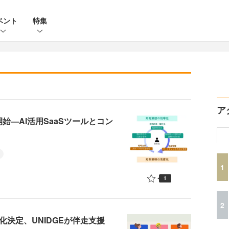
ベント
特集
ア
始—AI活用SaaSツールとコン
1
1
2
業化決定、UNIDGEが伴走支援