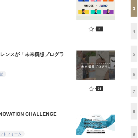
3
0
4
セレンスが「未来構想プログラ
5
6
営
98
7
8
NOVATION CHALLENGE
ットフォーム
9