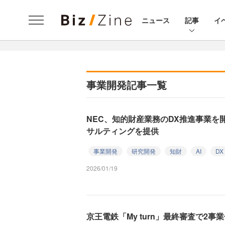
ニュース
記事
イ
事業開発記事一覧
NEC、知的財産業務のDX推進事業を開
サルティングを提供
事業開発
研究開発
知財
AI
DX
2026/01/19
京王電鉄「My turn」最終審査で2事