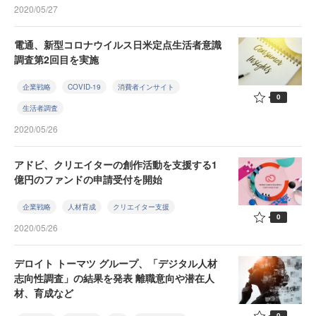
2020/05/27
電通、新型コロナウイルス日米定点生活者意識
調査第2回目を実施
企業戦略
COVID-19
消費者インサイト
0
生活者調査
2020/05/26
アドビ、クリエイターの創作活動を支援する1
億円のファンドの申請受付を開始
企業戦略
人材育成
クリエイター支援
0
2020/05/26
デロイト トーマツ グループ、「デジタル人材
志向性調査」の結果を発表 離職意向や潜在人
材、育成など
0