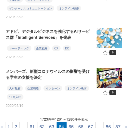
インターナルコミュニケーション
オンライン研修
2020/05/25
アドビ、デジタルビジネスを強化するAIサービ
ス群「Intelligent Services」を発表
マーケティング
企業戦略
CX
DX
0
2020/05/25
メンバーズ、新型コロナウイルスの影響を受け
る学生の支援を決定
人材教育
企業戦略
インターン
オンライン教育
0
10月入社
2020/05/19
1723件中1261～1280件を表示
«
1
2
...
61
62
63
64
65
66
67
...
86
87
»