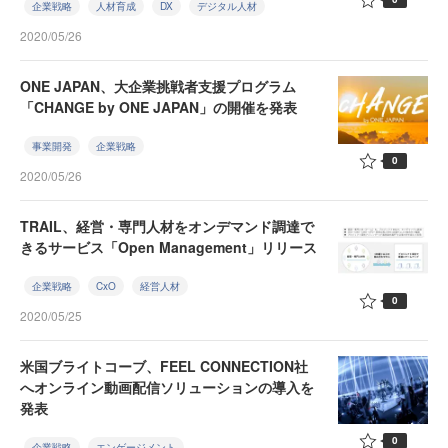
企業戦略
人材育成
DX
デジタル人材
2020/05/26
ONE JAPAN、大企業挑戦者支援プログラム
「CHANGE by ONE JAPAN」の開催を発表
事業開発
企業戦略
0
2020/05/26
TRAIL、経営・専門人材をオンデマンド調達で
きるサービス「Open Management」リリース
企業戦略
CxO
経営人材
0
2020/05/25
米国ブライトコーブ、FEEL CONNECTION社
へオンライン動画配信ソリューションの導入を
発表
0
企業戦略
エンゲージメント