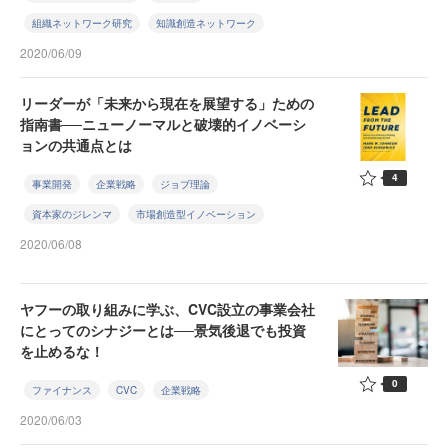
組織ネットワーク研究
知識創造ネットワーク
2020/06/09
リーダーが「未来から現在を展望する」ための
指南書──ニューノーマルと破壊的イノベーシ
ョンの共通点とは
4
事業開発
企業戦略
ジョブ理論
資本家のジレンマ
市場創造型イノベーション
2020/06/08
ヤフーの取り組みに学ぶ、CVC設立の事業会社
にとってのシナジーとは──景気後退でも投資
を止めるな！
0
ファイナンス
CVC
企業戦略
2020/06/03