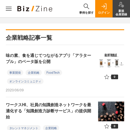
新規
事例を探す
ログイン
会員登録
企業戦略記事一覧
味の素、食を通じてつながるアプリ「アラター
ブル」のベータ版を公開
事業開発
企業戦略
FoodTech
0
オンラインコミュニティ
2020/06/09
ワークスHI、社員の知識創造ネットワークを最
適化する「知識創造力診断サービス」の提供開
始
0
タレントマネジメント
企業戦略