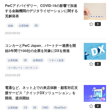
PwCアドバイザリー、COVID-19の影響で加速
する金融機関のデジタライゼーションに関する
見解発表
0
金融
企業戦略
DX
2020/06/02
コンカーとPwC Japan、パートナー連携を開
始3年間で100社の企業を対象にDXを推進
企業戦略
DX
経費精算
リモート監査
0
コーポレート・ガバナンス
2020/05/29
電通など、ネット上での来店体験・顧客対応支
援サービス「クイックDXソリューション」を
開発、提供開始
0
企業戦略
CX
DX
OMO
RetailTech