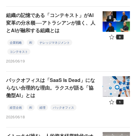
組織の記憶である「コンテキスト」がAI
変革の分水嶺──アトラシアンが描く、人
とAIが融和する組織とは
0
企業戦略
AI
ナレッジマネジメント
コンテキスト
2026/06/19
バックオフィスは「SaaS Is Dead」にな
らない合理的な理由。ラクスが語る「協
働型AI」とは
1
経営企画
AI
経理
バックオフィス
2026/06/18
イトーキが挑む、人的資本経営時代のオ