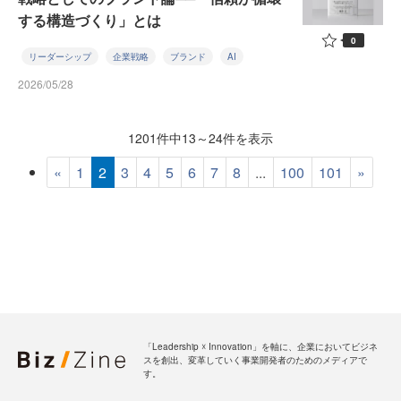
する構造づくり」とは
0
リーダーシップ
企業戦略
ブランド
AI
2026/05/28
1201件中13～24件を表示
«
1
2
3
4
5
6
7
8
...
100
101
»
「Leadership ☓ Innovation」を軸に、企業においてビジネ
スを創出、変革していく事業開発者のためのメディアで
す。