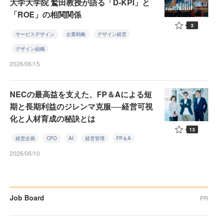
大学大学院 鷲田教授が語る「D-KPI」と
「ROE」の相関関係
3
サービスデザイン
企業戦略
デザイン経営
デザイン組織
2026/06/15
NECの最高益を支えた、FP＆Aによる短
期と長期利益のジレンマ克服──経営可視
化と人材育成の秘訣とは
13
経営企画
CFO
AI
経営管理
FP＆A
2026/06/10
Job Board
PR