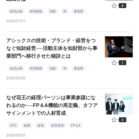
8
経営企画
研究開発
知財
AI
製造業
2026/07/01
アシックスの技術・ブランド・経営をつ
なぐ知財経営──活動主体を知財部から事
業部門へ移行させた秘訣とは
1
経営企画
研究開発
知財
AI
製造業
2026/06/26
なぜ花王の経理パーソンは事業参謀にな
れるのか──FP＆A機能の再定義、タフア
サインメントでの人材育成
3
CFO
財務
経理
経営管理
FP＆A
2026/06/25