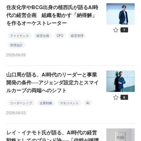
住友化学やBCG出身の植西氏が語るAI時
代の経営企画 組織を動かす「納得解」
を作るオーケストレーター
7
ファイナンス
経営企画
CFO
経営管理
管理会計
2026/06/09
山口周が語る、AI時代のリーダーと事業
開発の条件──アジェンダ設定力とスマイ
ルカーブの両端へのシフト
6
リーダーシップ
企業戦略
マネジメント
AI
2026/06/03
レイ・イナモト氏が語る、AI時代の経営
戦略としてのブランド論──「信頼が循環