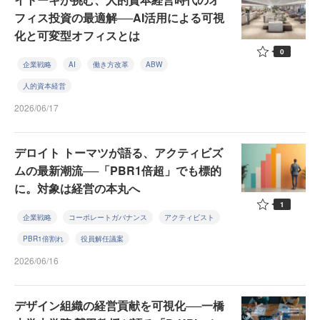
フィス投資の最適解──AI活用による可視
化と可変型オフィスとは
0
企業戦略
AI
働き方改革
ABW
人的資本経営
2026/06/17
デロイト トーマツが語る、アクティビズ
ムの最新潮流──「PBR1倍超」でも標的
に。対象は経営の本丸へ
1
企業戦略
コーポレートガバナンス
アクティビスト
PBR1倍割れ
役員解任議案
2026/06/16
デザイン組織の経営貢献を可視化──一橋