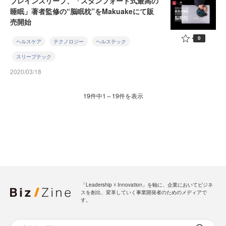
ブレインスリープ、「スタンフォード式最高の
睡眠」著者監修の“脳眠枕”をMakuakeにて販
売開始
0
ヘルスケア
テクノロジー
ヘルステック
スリープテック
2020/03/18
19件中1～19件を表示
「Leadership ☓ Innovation」を軸に、企業においてビジネ
スを創出、変革していく事業開発者のためのメディアで
す。