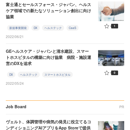
富士通とセールスフォース・ジャパン、ヘルス
ケア領域での新たなソリューション創出に向け
協業
1
新規事業開発
DX
ヘルステック
CaaS
2022/06/21
GEヘルスケア・ジャパンと清水建設、スマー
トホスピタルの構築に向け協業 病院・施設運
営のDXを追求
0
DX
ヘルステック
スマートホスピタル
2022/05/24
Job Board
PR
ヴェルト、体調管理や病気の発見に役立てるコ
ンディショニングAIアプリをApp Storeで提供