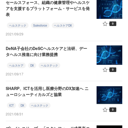
セールスフォース、組織の健康管理やヘルスケ
アを支援するプラットフォーム・サービスを発
表
0
ヘルステック
Salesforce
ヘルスケアDX
2021/09/29
DeNA子会社のDeSCヘルスケアと法研、デー
タヘルス推進に向け業務提携
ヘルスケア
DX
ヘルステック
0
2021/09/17
SHARP、ICTを活用し医療分野のDX加速へ ニ
ューロシューティカルズと協業
ICT
DX
ヘルステック
0
2021/08/31