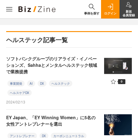
新規
事例を探す
ログイン
会員登録
ヘルステック記事一覧
ソフトバンクグループのリアライズ・イノベー
ションズ、Sahhaとメンタルヘルステック領域
で業務提携
0
事業開発
AI
DX
ヘルステック
ヘルスケアDX
2024/02/13
EY Japan、「EY Winning Women」に5名の
女性アントレプレナーを選出
アントレプレナー
DX
カーボンニュートラル