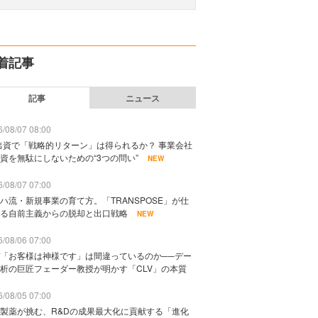
着記事
記事
ニュース
/08/07 08:00
出資で「戦略的リターン」は得られるか？ 事業会社
資を無駄にしないための“3つの問い”
NEW
/08/07 07:00
ハ流・新規事業の育て方。「TRANSPOSE」が仕
る自前主義からの脱却と出口戦略
NEW
/08/06 07:00
「お客様は神様です」は間違っているのか──デー
析の巨匠フェーダー教授が明かす「CLV」の本質
/08/05 07:00
製薬が挑む、R&Dの成果最大化に貢献する「進化