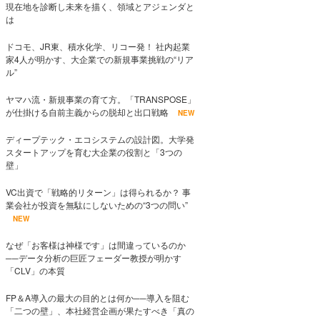
現在地を診断し未来を描く、領域とアジェンダと
は
ドコモ、JR東、積水化学、リコー発！ 社内起業
家4人が明かす、大企業での新規事業挑戦の“リア
ル”
ヤマハ流・新規事業の育て方。「TRANSPOSE」
が仕掛ける自前主義からの脱却と出口戦略
NEW
ディープテック・エコシステムの設計図。大学発
スタートアップを育む大企業の役割と「3つの
壁」
VC出資で「戦略的リターン」は得られるか？ 事
業会社が投資を無駄にしないための“3つの問い”
NEW
なぜ「お客様は神様です」は間違っているのか
──データ分析の巨匠フェーダー教授が明かす
「CLV」の本質
FP＆A導入の最大の目的とは何か──導入を阻む
「二つの壁」、本社経営企画が果たすべき「真の