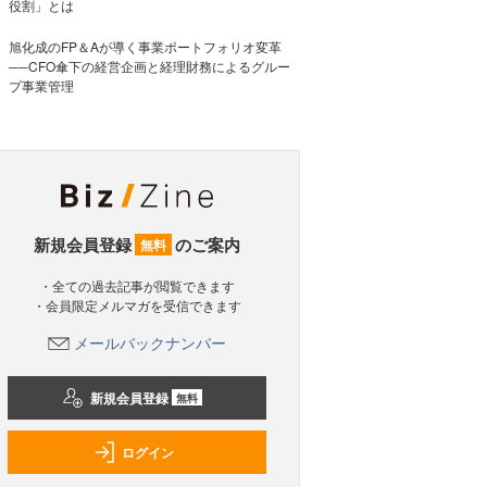
役割」とは
旭化成のFP＆Aが導く事業ポートフォリオ変革
──CFO傘下の経営企画と経理財務によるグルー
プ事業管理
新規会員登録
のご案内
無料
・全ての過去記事が閲覧できます
・会員限定メルマガを受信できます
メールバックナンバー
新規会員登録
無料
ログイン