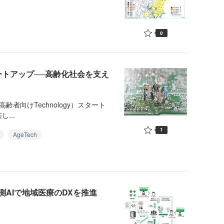
0
タートアップ──高齢化社会を支え
h（高齢者向けTechnology）スタート
...
1
AgeTech
AIで地域医療のDXを推進