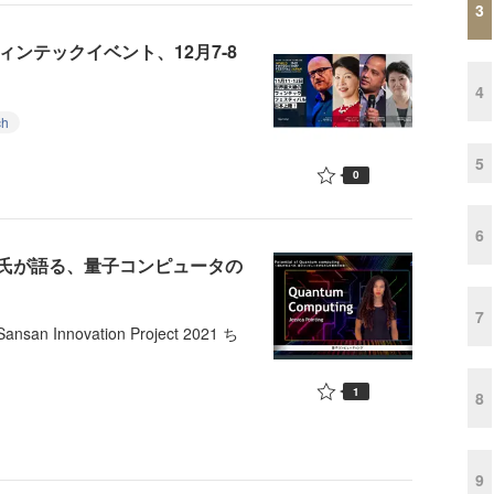
3
ンテックイベント、12月7-8
4
ch
5
0
6
氏が語る、量子コンピュータの
7
nnovation Project 2021 ち
1
8
9