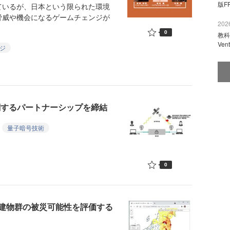
版F
いるが、日本という限られた環境
脅威や機会になるゲームチェンジが
2026
0
教科
Ve
ジ
に関するパートナーシップを締結
量子暗号技術
0
建物群の被災可能性を評価する