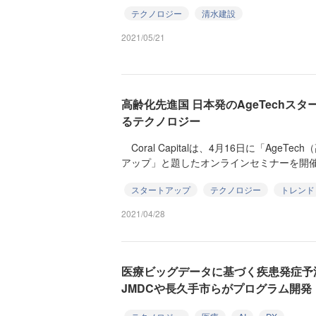
テクノロジー
清水建設
2021/05/21
高齢化先進国 日本発のAgeTechス
るテクノロジー
Coral Capitalは、4月16日に「AgeTec
アップ」と題したオンラインセミナーを開催し
スタートアップ
テクノロジー
トレンド
2021/04/28
医療ビッグデータに基づく疾患発症予測
JMDCや長久手市らがプログラム開発