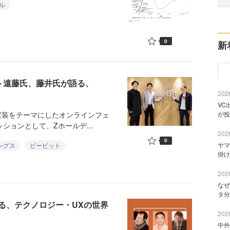
ル
0
新
ト遠藤氏、藤井氏が語る、
2026
VC
実装をテーマにしたオンラインフェ
が投
ッションとして、Zホールデ...
2026
0
ヤマ
ングス
ビービット
掛け
2026
なぜ
タ分
る、テクノロジー・UXの世界
2026
中外