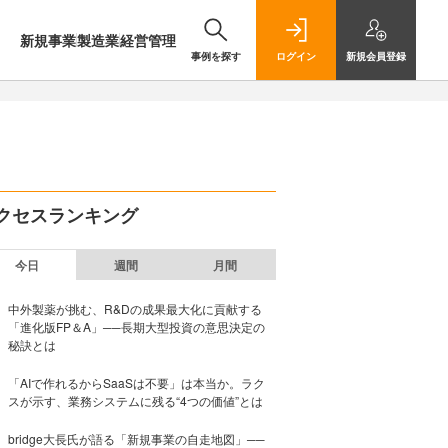
新規事業
製造業
経営管理
事例を探す
ログイン
新規
会員登録
クセスランキング
今日
週間
月間
中外製薬が挑む、R&Dの成果最大化に貢献する
「進化版FP＆A」──長期大型投資の意思決定の
秘訣とは
「AIで作れるからSaaSは不要」は本当か。ラク
スが示す、業務システムに残る“4つの価値”とは
bridge大長氏が語る「新規事業の自走地図」──