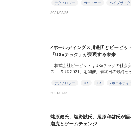
テクノロジー
ガートナー
ハイプサイク
2021/08/25
Zホールディングス川邊氏とビービッ
「UX×テック」が実現する未来
株式会社ビービットはUX×テックの社会
ス「L&UX 2021」を開催。最終日の最終セ
テクノロジー
UX
DX
Zホールディ
2021/07/09
蛯原健氏、塩野誠氏、尾原和啓氏が語
潮流とゲームチェンジ