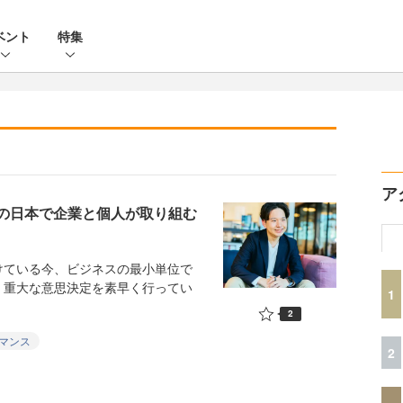
ベント
特集
ア
進国の日本で企業と個人が取り組む
ている今、ビジネスの最小単位で
。重大な意思決定を素早く行ってい
1
2
マンス
2