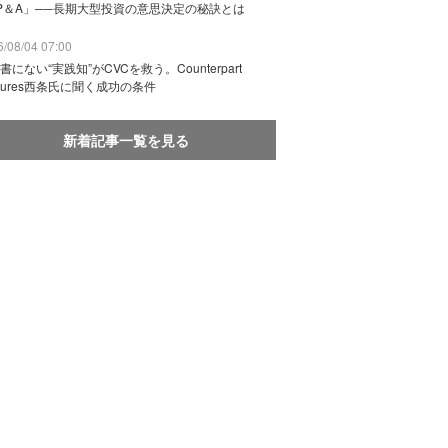
P＆A」──長期大型投資の意思決定の秘訣とは
/08/04 07:00
書にない“実践知”がCVCを救う。Counterpart
ntures西条氏に聞く成功の条件
新着記事一覧を見る