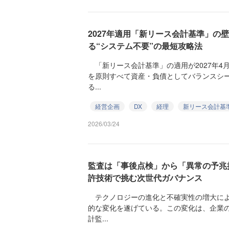
2027年適用「新リース会計基準」の壁
る“システム不要”の最短攻略法
「新リース会計基準」の適用が2027年4
を原則すべて資産・負債としてバランスシ
る...
経営企画
DX
経理
新リース会計基
2026/03/24
監査は「事後点検」から「異常の予兆把
許技術で挑む次世代ガバナンス
テクノロジーの進化と不確実性の増大によ
的な変化を遂げている。この変化は、企業
計監...