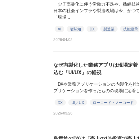
少子高齢化に伴う労働力不足や、熟練技術
日本の社会インフラや製造現場は今、かつ
「現場...
AI
暗黙知
DX
製造業
技能継承
2026/04/02
なぜ内製化した業務アプリは現場定着
込む「UI/UX」の軽視
DXや業務アプリケーションの内製化を推
プリケーションを作ったものの現場に定着しない
DX
UI／UX
ローコード・ノーコード
2026/03/26
鳥貴族のDXは「売上の1%投資で売上1