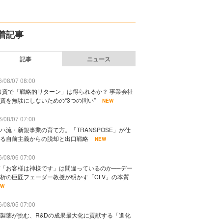
着記事
記事
ニュース
/08/07 08:00
出資で「戦略的リターン」は得られるか？ 事業会社
資を無駄にしないための“3つの問い”
NEW
/08/07 07:00
ハ流・新規事業の育て方。「TRANSPOSE」が仕
る自前主義からの脱却と出口戦略
NEW
/08/06 07:00
「お客様は神様です」は間違っているのか──デー
析の巨匠フェーダー教授が明かす「CLV」の本質
EW
/08/05 07:00
製薬が挑む、R&Dの成果最大化に貢献する「進化