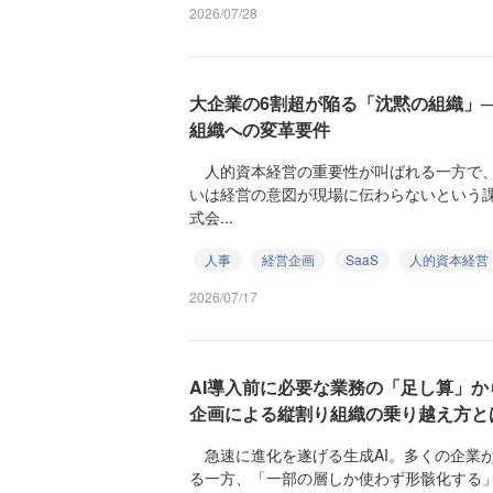
2026/07/28
大企業の6割超が陥る「沈黙の組織」──
組織への変革要件
人的資本経営の重要性が叫ばれる一方で、
いは経営の意図が現場に伝わらないという
式会...
人事
経営企画
SaaS
人的資本経営
2026/07/17
AI導入前に必要な業務の「足し算」か
企画による縦割り組織の乗り越え方と
急速に進化を遂げる生成AI。多くの企業
る一方、「一部の層しか使わず形骸化する」