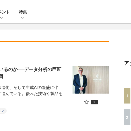
ベント
特集
ア
いるのか──データ分析の巨匠
質
進化、そして生成AIの隆盛に伴
に進んでいる。優れた技術や製品を
1
2
LV
2