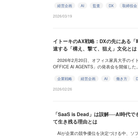
経営企画
AI
監査
DX
取締役会
2026/03/19
イトーキのAX戦略：DXの先にある「
速する「構え、撃て、狙え」文化とは
2026年2月20日、オフィス家具大手のイト
OFFICE AI AGENTS」の発表会を開催した。1
企業戦略
経営企画
AI
働き方
2026/02/26
「SaaS is Dead」は誤解──AI時
て生き残る理由とは
AIが企業の競争優位を決定づける中、ソフト