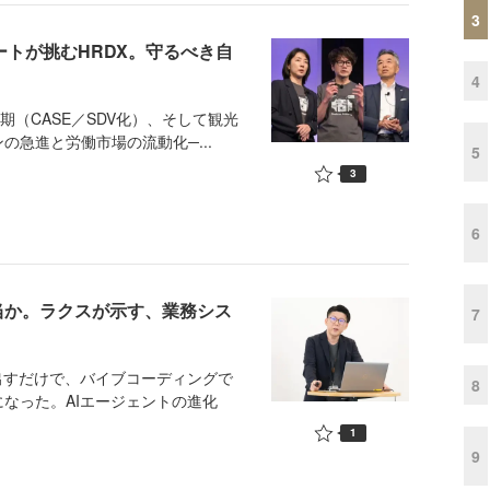
3
ートが挑むHRDX。守るべき自
4
（CASE／SDV化）、そして観光
急進と労働市場の流動化─...
5
3
6
本当か。ラクスが示す、業務シス
7
出すだけで、バイブコーディングで
8
なった。AIエージェントの進化
1
9