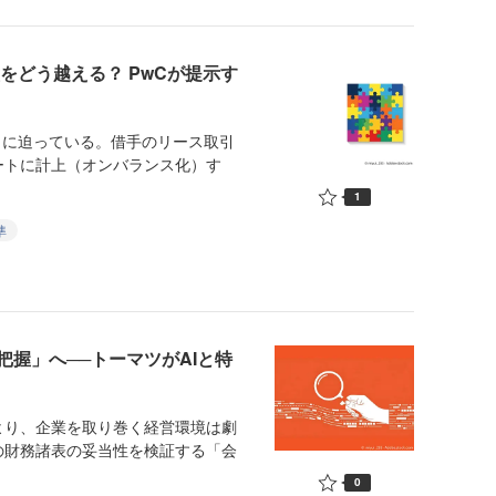
をどう越える？ PwCが提示す
月に迫っている。借手のリース取引
ートに計上（オンバランス化）す
1
準
握」へ──トーマツがAIと特
り、企業を取り巻く経営環境は劇
の財務諸表の妥当性を検証する「会
0