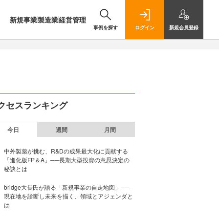
新規事業
製造業
経営管理
事例を探す
ログイン
新規
会員登録
クセスランキング
今日
週間
月間
中外製薬が挑む、R&Dの成果最大化に貢献する
「進化版FP＆A」──長期大型投資の意思決定の
秘訣とは
bridge大長氏が語る「新規事業の自走地図」──
現在地を診断し未来を描く、領域とアジェンダと
は