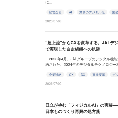
に...
経営企画
AI
業務のデジタル化
業
2026/07/08
“超上流”からCXを変革する。JAL
で実現した自走組織への軌跡
2026年4月、JALグループのデジタル機
約された。2024年のデジタルテクノロジー本
企業戦略
CX
DX
事業変革
デ
2026/07/02
日立が挑む「フィジカルAI」の実装─
日本ものづくり再興の処方箋