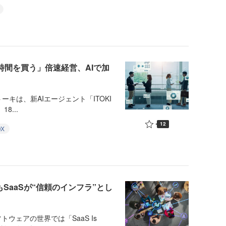
時間を買う」倍速経営、AIで加
ーキは、新AIエージェント「ITOKI
8...
12
DX
代でもSaaSが“信頼のインフラ”とし
ウェアの世界では「SaaS Is