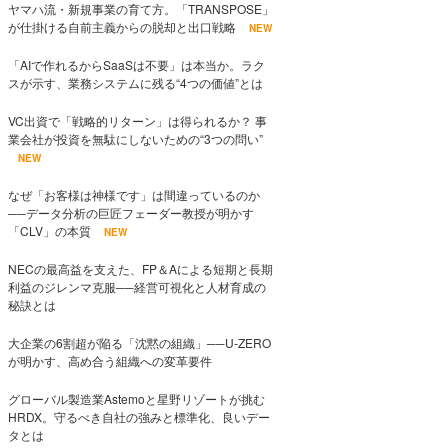
ヤマハ流・新規事業の育て方。「TRANSPOSE」
が仕掛ける自前主義からの脱却と出口戦略
NEW
「AIで作れるからSaaSは不要」は本当か。ラク
スが示す、業務システムに残る“4つの価値”とは
VC出資で「戦略的リターン」は得られるか？ 事
業会社が投資を無駄にしないための“3つの問い”
NEW
なぜ「お客様は神様です」は間違っているのか
──データ分析の巨匠フェーダー教授が明かす
「CLV」の本質
NEW
NECの最高益を支えた、FP＆Aによる短期と長期
利益のジレンマ克服──経営可視化と人材育成の
秘訣とは
大企業の6割超が陥る「沈黙の組織」──U-ZERO
が明かす、高め合う組織への変革要件
グローバル製造業Astemoと星野リゾートが挑む
HRDX。守るべき自社の強みと標準化、良いデー
タとは