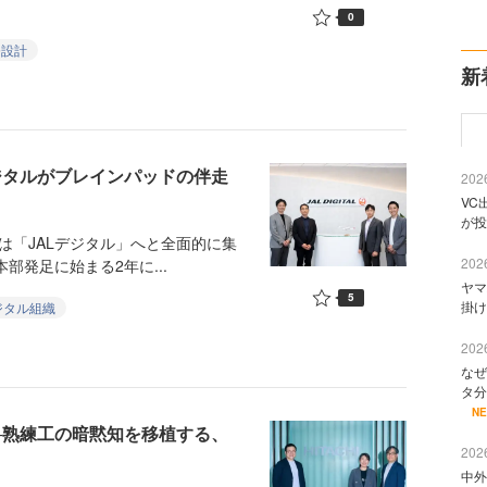
0
務設計
新
デジタルがブレインパッドの伴走
2026
VC
が投
能は「JALデジタル」へと全面的に集
2026
部発足に始まる2年に...
ヤマ
5
掛け
ジタル組織
2026
なぜ
タ分
N
─熟練工の暗黙知を移植する、
2026
中外