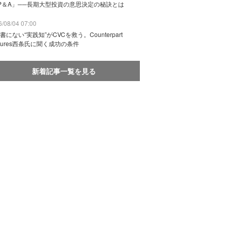
P＆A」──長期大型投資の意思決定の秘訣とは
/08/04 07:00
書にない“実践知”がCVCを救う。Counterpart
ntures西条氏に聞く成功の条件
新着記事一覧を見る