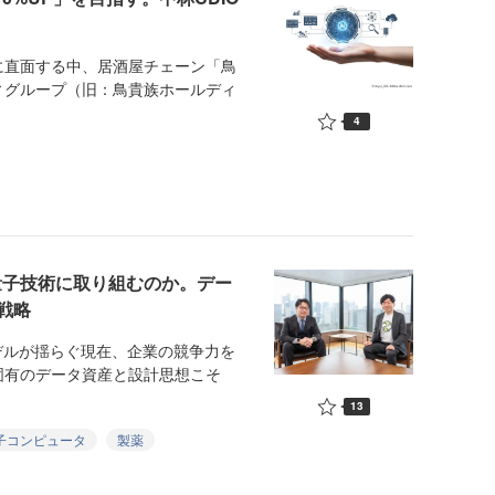
直面する中、居酒屋チェーン「鳥
ィグループ（旧：鳥貴族ホールディ
4
量子技術に取り組むのか。デー
戦略
デルが揺らぐ現在、企業の競争力を
固有のデータ資産と設計思想こそ
13
子コンピュータ
製薬