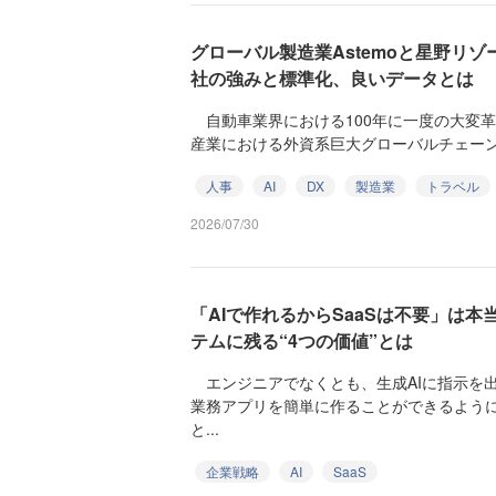
グローバル製造業Astemoと星野リゾ
社の強みと標準化、良いデータとは
自動車業界における100年に一度の大変革期
産業における外資系巨大グローバルチェーンの
人事
AI
DX
製造業
トラベル
2026/07/30
「AIで作れるからSaaSは不要」は
テムに残る“4つの価値”とは
エンジニアでなくとも、生成AIに指示を
業務アプリを簡単に作ることができるように
と...
企業戦略
AI
SaaS