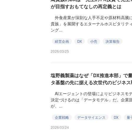
が目指すおもてなしの再定義とは
外食産業が深刻な人手不足や原材料高騰に
貴族」を展開するエターナルホスピタリテ
ング...
経営企画
DX
小売
決算報告
2026/03/25
塩野義製薬はなぜ「DX推進本部」で
タ基盤の先に据える次世代のビジネス
AIエージェントの登場によりビジネスモ
決定づけるのは「データモデル」だ。企業
が、...
企業戦略
データサイエンス
DX
量
2026/03/24