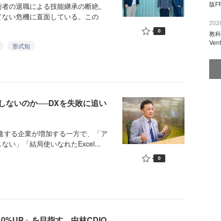
版F
者の退職による技能継承の断絶。
てない危機に直面している。この
2026
0
教科
Ve
形式知
しないのか──DXを失敗に追い
進する企業が増加する一方で、「ア
」「結局使いなれたExcel...
0
0%UP」を目指す。中林CDIO