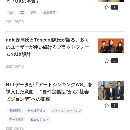
と「UXの本質」
1
UX
DX
経営
企業変革
2021/06/29
note深津氏とTencent陳氏が語る、多く
のユーザーが使い続けるプラットフォー
ムのUX設計
0
2021/06/18
NTTデータが「アートシンキングWS」を
導入した意図──“要件定義型”から“社会
ビジョン型”への変容
2
事業開発
社会課題解決
バックキャスティング
アート思考
社会ビジョン
2021/05/25