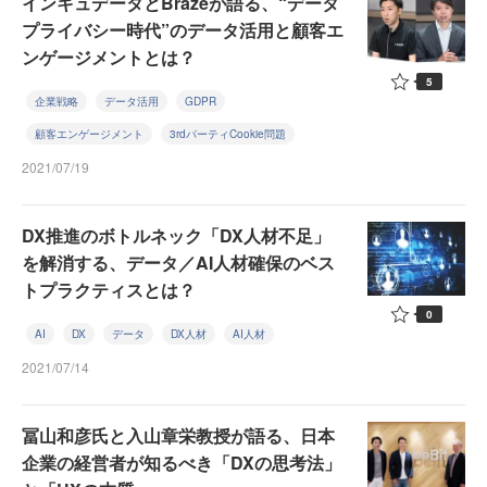
インキュデータとBrazeが語る、“データ
プライバシー時代”のデータ活用と顧客エ
ンゲージメントとは？
5
企業戦略
データ活用
GDPR
顧客エンゲージメント
3rdパーティCookie問題
2021/07/19
DX推進のボトルネック「DX人材不足」
を解消する、データ／AI人材確保のベス
トプラクティスとは？
0
AI
DX
データ
DX人材
AI人材
2021/07/14
冨山和彦氏と入山章栄教授が語る、日本
企業の経営者が知るべき「DXの思考法」