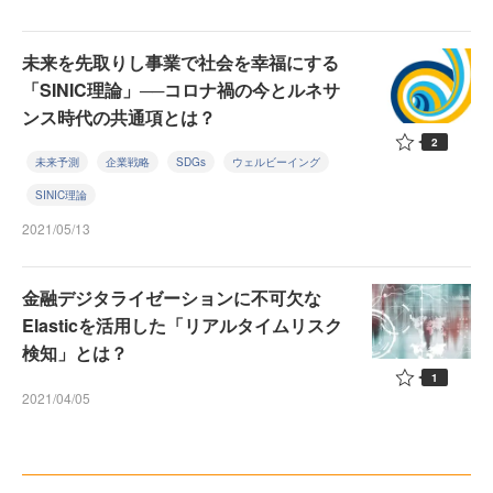
未来を先取りし事業で社会を幸福にする
「SINIC理論」──コロナ禍の今とルネサ
ンス時代の共通項とは？
2
未来予測
企業戦略
SDGs
ウェルビーイング
SINIC理論
2021/05/13
金融デジタライゼーションに不可欠な
Elasticを活用した「リアルタイムリスク
検知」とは？
1
2021/04/05