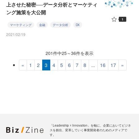
上させた秘密──データ分析とマーケティ
ング施策を大公開
1
マーケティング
金融
データ分析
DX
2021/02/19
201件中25～36件を表示
«
1
2
3
4
5
6
7
8
...
16
17
»
「Leadership ☓ Innovation」を軸に、企業においてビジネ
スを創出、変革していく事業開発者のためのメディアで
す。