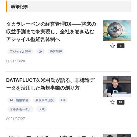
執筆記事
タカラレーベンの経営管理DX――将来の
収益予測までを実現し、全社を巻き込む
アジャイル型経営体制へ
0
アジャイル開発
DX
経営管理
2021/08/20
DATAFLUCT久米村氏が語る、非構造デ
ータを活用した新規事業の創り方
AI・機械学習
新規事業開発
DX
82
マルチモーダル
DBX
2021/07/27