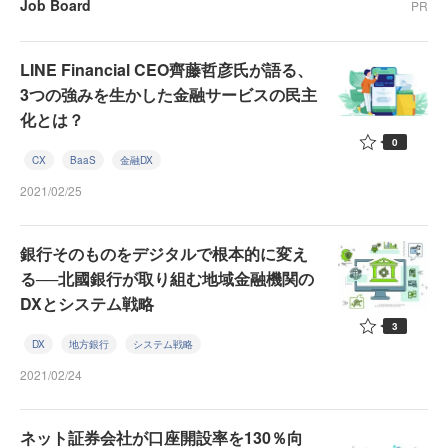
Job Board
PR
LINE Financial CEO齊藤哲彦氏が語る、
3つの強みを生かした金融サービスの民主
化とは？
0
CX
BaaS
金融DX
2021/02/25
銀行そのものをデジタルで根本的に変え
る──北國銀行が取り組む地域金融機関の
DXとシステム戦略
3
DX
地方銀行
システム戦略
2021/02/24
ネット証券会社が口座開設率を130％向