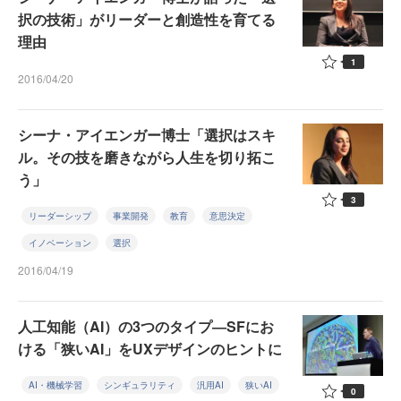
択の技術」がリーダーと創造性を育てる
理由
1
2016/04/20
シーナ・アイエンガー博士「選択はスキ
ル。その技を磨きながら人生を切り拓こ
う」
3
リーダーシップ
事業開発
教育
意思決定
イノベーション
選択
2016/04/19
人工知能（AI）の3つのタイプ―SFにお
ける「狭いAI」をUXデザインのヒントに
AI・機械学習
シンギュラリティ
汎用AI
狭いAI
0