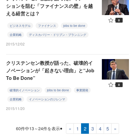
ションを阻む「ファイナンスの壁」を越
える経営とは？
0
ビジネスモデル
ファイナンス
jobs to be done
企業戦略
ディスカバリー・ドリブン・プランニング
2015/12/02
クリステンセン教授が語った、破壊的イ
ノベーションが「起きない理由」と“Job
To Be Done”
0
破壊的イノベーション
jobs to be done
事業開発
企業戦略
イノベーションのジレンマ
2015/11/20
«
1
2
3
4
5
»
60件中13～24件を表示