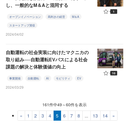
し、一般的なM＆Aと混同する
1
オープンイノベーション
両利きの経営
M＆A
スタートアップ買収
2024/04/02
自動運転の社会実装に向けたマクニカの
取り組み──自動運転EVバスによる社会
課題の解決と体験価値の向上
10
事業開発
自動運転
AI
モビリティ
EV
2024/03/29
161件中49～60件を表示
«
1
2
3
4
5
6
7
8
...
13
14
»