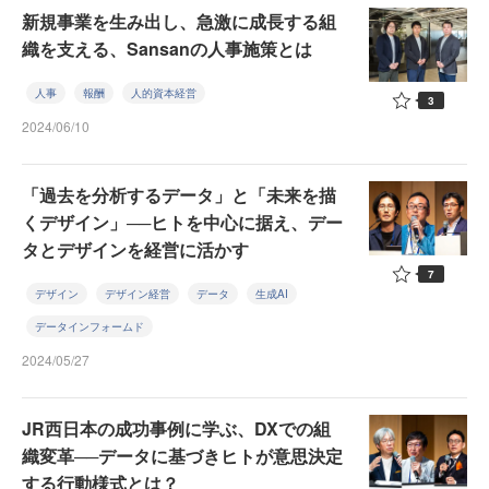
新規事業を生み出し、急激に成長する組
織を支える、Sansanの人事施策とは
人事
報酬
人的資本経営
3
2024/06/10
「過去を分析するデータ」と「未来を描
くデザイン」──ヒトを中心に据え、デー
タとデザインを経営に活かす
7
デザイン
デザイン経営
データ
生成AI
データインフォームド
2024/05/27
JR西日本の成功事例に学ぶ、DXでの組
織変革──データに基づきヒトが意思決定
する行動様式とは？