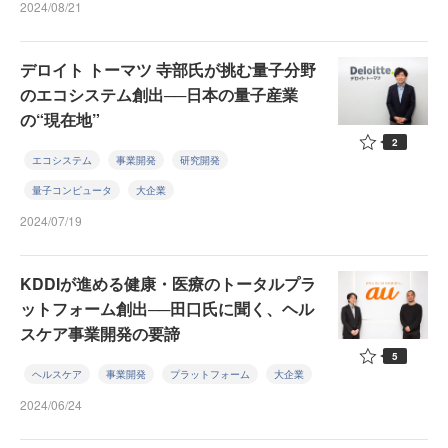
2024/08/21
デロイト トーマツ 寺部氏が挑む量子分野
のエコシステム創出──日本の量子産業
の“現在地”
2
エコシステム
事業開発
研究開発
量子コンピュータ
大企業
2024/07/19
KDDIが進める健康・医療のトータルプラ
ットフォーム創出──田口氏に聞く、ヘル
スケア事業開発の要諦
5
ヘルスケア
事業開発
プラットフォーム
大企業
2024/06/24