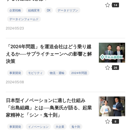
14
企業戦略
組織変革
DX
データドリブン
データインフォームド
2024/05/23
「2024年問題」を運送会社はどう乗り越
えるか──サプライチェーンへの影響と解
決策
26
事業開発
モビリティ
物流・運輸
2024年問題
2024/05/08
日本型イノベーションに適した仕組み
「出島組織」とは──鳥巣氏が語る、起業
家精神と「シン・鬼十則」
8
事業開発
イノベーション
大企業
鬼十則