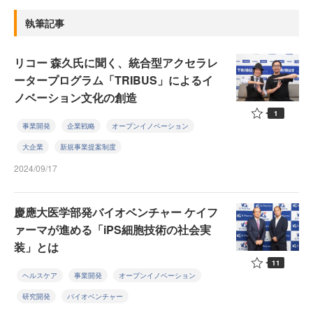
執筆記事
リコー 森久氏に聞く、統合型アクセラレ
ータープログラム「TRIBUS」によるイ
ノベーション文化の創造
1
事業開発
企業戦略
オープンイノベーション
大企業
新規事業提案制度
2024/09/17
慶應大医学部発バイオベンチャー ケイフ
ァーマが進める「iPS細胞技術の社会実
装」とは
11
ヘルスケア
事業開発
オープンイノベーション
研究開発
バイオベンチャー