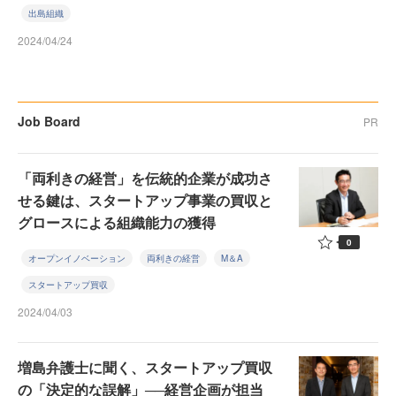
出島組織
2024/04/24
Job Board
PR
「両利きの経営」を伝統的企業が成功さ
せる鍵は、スタートアップ事業の買収と
グロースによる組織能力の獲得
0
オープンイノベーション
両利きの経営
M＆A
スタートアップ買収
2024/04/03
増島弁護士に聞く、スタートアップ買収
の「決定的な誤解」──経営企画が担当