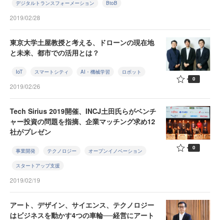
デジタルトランスフォーメーション
BtoB
2019/02/28
東京大学土屋教授と考える、ドローンの現在地
と未来、都市での活用とは？
IoT
スマートシティ
AI・機械学習
ロボット
0
2019/02/26
Tech Sirius 2019開催、INCJ土田氏らがベンチ
ャー投資の問題を指摘、企業マッチング求め12
社がプレゼン
0
事業開発
テクノロジー
オープンイノベーション
スタートアップ支援
2019/02/19
アート、デザイン、サイエンス、テクノロジー
はビジネスを動かす4つの車輪──経営にアート