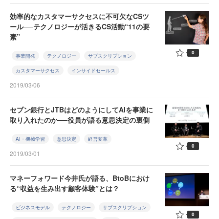
効率的なカスタマーサクセスに不可欠なCSツ
ール──テクノロジーが活きるCS活動“11の要
素”
0
事業開発
テクノロジー
サブスクリプション
カスタマーサクセス
インサイドセールス
2019/03/06
セブン銀行とJTBはどのようにしてAIを事業に
取り入れたのか──役員が語る意思決定の裏側
AI・機械学習
意思決定
経営変革
0
2019/03/01
マネーフォワード今井氏が語る、BtoBにおけ
る“収益を生み出す顧客体験”とは？
ビジネスモデル
テクノロジー
サブスクリプション
0