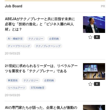
Job Board
PR
ABEJAがテクノプレナーと共に目指す未来に
必要な「技術の進化」と「ビジネス層のAI人
材」とは？
0
AI・機械学習
テクノロジー
企業戦略
ディープラーニング
テクノプレナーシップ
2019/03/25
21世紀に求められるリーダーは、リベラルアー
ツを重視する「テクノプレナー」である
事業開発
テクノロジー
企業戦略
0
リベラルアーツ
STEAM教育
2019/03/20
AIの専門家たちが語った、企業と個人が激動の