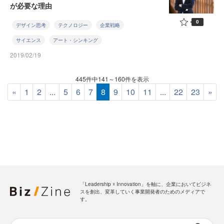
が必要な理由
0
デザイン思考
テクノロジー
企業戦略
サイエンス
アート・シンキング
2019/02/19
445件中141～160件を表示
«
1
2
...
5
6
7
8
9
10
11
...
22
23
»
「Leadership ☓ Innovation」を軸に、企業においてビジネ
スを創出、変革していく事業開発者のためのメディアで
す。