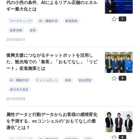
代の小売の条件、AIによるリアル店舗のエネル
ギー最大化とは
1
マーケティング
AI・機械学習
事業開発
顧客体験
接客
2019/04/01
復興支援につながるチャットボットを活用し
た、観光地での「集客」「おもてなし」「リピ
ート」促進施策とは
0
AI・機械学習
チャットボット
接客
観光誘致
東日本大震災
2019/03/29
属性データと行動データからお客様の感情変化
を予測する、ecコンシェルの“おもてなしの最
適化”とは？
0