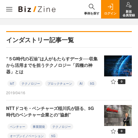
新規
事例を探す
ログイン
会員登録
インダストリー記事一覧
“５G時代の石油”は人がもたらすデータ──収集
から活用までを担うテクノロジー「四種の神
器」とは
0
IoT
テクノロジー
ブロックチェーン
AI
5G
2019/04/16
NTTドコモ・ベンチャーズ稲川氏が語る、5G
時代のベンチャー企業との“協創”
ベンチャー
事業開発
テクノロジー
0
オープンイノベーション
5G