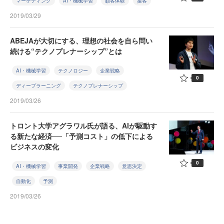
マーケティング
AI・機械学習
顧客体験
接客
2019/03/29
ABEJAが大切にする、理想の社会を自ら問い
続ける“テクノプレナーシップ”とは
AI・機械学習
テクノロジー
企業戦略
0
ディープラーニング
テクノプレナーシップ
2019/03/26
トロント大学アグラワル氏が語る、AIが駆動す
る新たな経済──「予測コスト」の低下による
ビジネスの変化
0
AI・機械学習
事業開発
企業戦略
意思決定
自動化
予測
2019/03/26