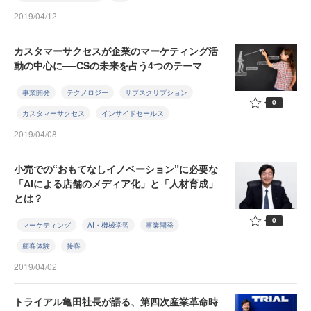
2019/04/12
カスタマーサクセスが企業のマーケティング活
動の中心に──CSの未来を占う4つのテーマ
事業開発
テクノロジー
サブスクリプション
0
カスタマーサクセス
インサイドセールス
2019/04/08
小売での“おもてなしイノベーション”に必要な
「AIによる店舗のメディア化」と「人材育成」
とは？
0
マーケティング
AI・機械学習
事業開発
顧客体験
接客
2019/04/02
トライアル亀田社長が語る、第四次産業革命時