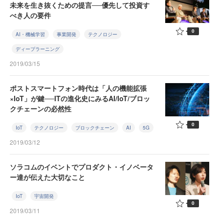
未来を生き抜くための提言──優先して投資す
べき人の要件
0
AI・機械学習
事業開発
テクノロジー
ディープラーニング
2019/03/15
ポストスマートフォン時代は「人の機能拡張
×IoT」が鍵──ITの進化史にみるAI/IoT/ブロッ
クチェーンの必然性
0
IoT
テクノロジー
ブロックチェーン
AI
5G
2019/03/12
ソラコムのイベントでプロダクト・イノベータ
ー達が伝えた大切なこと
IoT
宇宙開発
0
2019/03/11