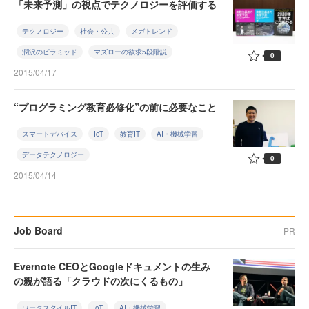
「未来予測」の視点でテクノロジーを評価する
テクノロジー
社会・公共
メガトレンド
潤沢のピラミッド
マズローの欲求5段階説
0
2015/04/17
“プログラミング教育必修化”の前に必要なこと
スマートデバイス
IoT
教育IT
AI・機械学習
データテクノロジー
0
2015/04/14
Job Board
PR
Evernote CEOとGoogleドキュメントの生み
の親が語る「クラウドの次にくるもの」
ワークスタイルIT
IoT
AI・機械学習