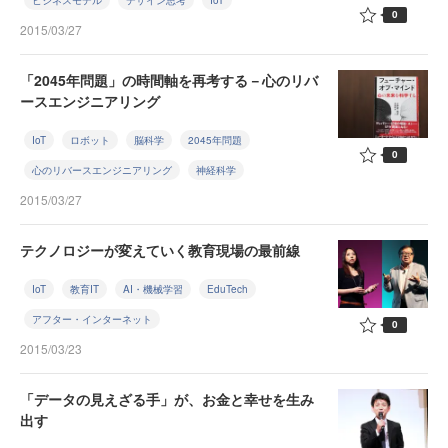
ビジネスモデル
デザイン思考
IoT
0
2015/03/27
「2045年問題」の時間軸を再考する－心のリバ
ースエンジニアリング
IoT
ロボット
脳科学
2045年問題
0
心のリバースエンジニアリング
神経科学
2015/03/27
テクノロジーが変えていく教育現場の最前線
IoT
教育IT
AI・機械学習
EduTech
アフター・インターネット
0
2015/03/23
「データの見えざる手」が、お金と幸せを生み
出す