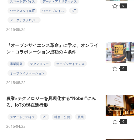
スマートデバイス
データ・アナリティクス
0
ワークスタイルIT
ワークプレイス
IoT
データテクノロジー
2015/05/25
『オープンサイエンス革命』に学ぶ、オンライ
ン・コラボレーション成功の４条件
事業開発
テクノロジー
オープンサイエンス
0
オープンイノベーション
2015/05/22
農業×テクノロジーを具現化する“Nober”にみ
る、IoTの現在進行形
スマートデバイス
IoT
社会・公共
農業
0
2015/04/22