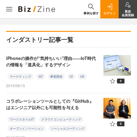
新規
事例を探す
ログイン
会員登録
インダストリー記事一覧
iPhoneの操作が“気持ちいい”理由――IoT時代
の情報を「道具化」するデザイン
マーケティング
IoT
事業開発
UI
UX
0
2015/06/15
コラボレーションツールとしての『GitHub』
はエンジニア以外にも可能性を与える
ワークスタイルIT
クラウドコンピューティング
0
オープンイノベーション
ソーシャルコーディング